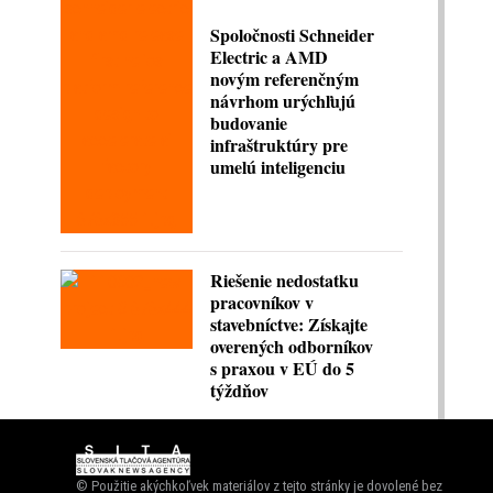
Spoločnosti Schneider
Electric a AMD
novým referenčným
návrhom urýchľujú
budovanie
infraštruktúry pre
umelú inteligenciu
Riešenie nedostatku
pracovníkov v
stavebníctve: Získajte
overených odborníkov
s praxou v EÚ do 5
týždňov
© Použitie akýchkoľvek materiálov z tejto stránky je dovolené bez