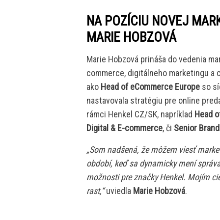
NA POZÍCIU NOVEJ MAR
MARIE HOBZOVÁ
Marie Hobzová prináša do vedenia mar
commerce, digitálneho marketingu a 
ako
Head of eCommerce Europe
so sí
nastavovala stratégiu pre online pred
rámci Henkel CZ/SK, napríklad
Head o
Digital & E-commerce
, či
Senior Bran
„Som nadšená, že môžem viesť marketi
období, keď sa dynamicky mení správan
možnosti pre značky Henkel. Mojím cieľ
rast,“
uviedla
Marie Hobzová
.