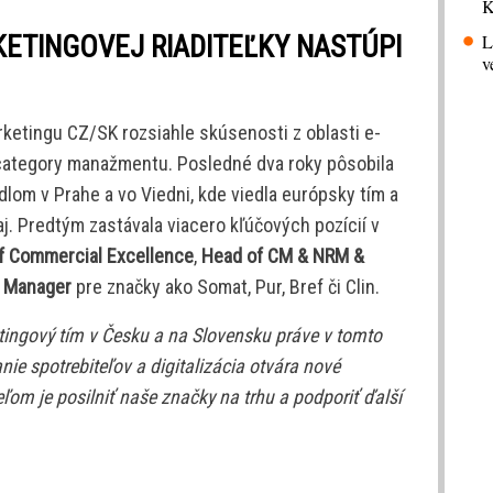
K
L
KETINGOVEJ RIADITEĽKY NASTÚPI
v
ketingu CZ/SK rozsiahle skúsenosti z oblasti e-
category manažmentu. Posledné dva roky pôsobila
dlom v Prahe a vo Viedni, kde viedla európsky tím a
aj. Predtým zastávala viacero kľúčových pozícií v
f Commercial Excellence
,
Head of CM & NRM &
d Manager
pre značky ako Somat, Pur, Bref či Clin.
ngový tím v Česku a na Slovensku práve v tomto
ie spotrebiteľov a digitalizácia otvára nové
om je posilniť naše značky na trhu a podporiť ďalší