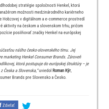
dlhodobej stratégie spoločnosti Henkel, ktorá
 manažérom možnosti medzinárodného kariérneho
ie Hobzovej v digitálnom a e-commerce prostredí
é aktivity na českom a slovenskom trhu, pričom
 pozície posilňovať značky Henkel na európskej
súčasťou nášho česko-slovenského tímu. Jej
pre marketing Henkel Consumer Brands. Zároveň
íkovej, ktorá postupuje do európskej štruktúry – je
v z Česka a Slovenska,“
uviedol
Roman Kýr
,
nsumer Brands pre Slovensko a Česko.
Zdieľať