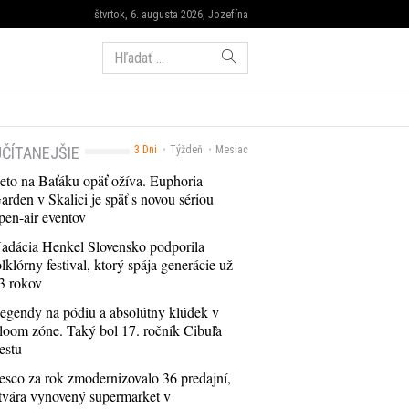
štvrtok, 6. augusta 2026, Jozefína
Hľadať:
ČÍTANEJŠIE
3 Dni
Týždeň
Mesiac
eto na Baťáku opäť ožíva. Euphoria
arden v Skalici je späť s novou sériou
pen-air eventov
adácia Henkel Slovensko podporila
olklórny festival, ktorý spája generácie už
3 rokov
egendy na pódiu a absolútny klúdek v
loom zóne. Taký bol 17. ročník Cibuľa
estu
esco za rok zmodernizovalo 36 predajní,
tvára vynovený supermarket v