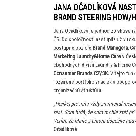
JANA OČADLÍKOVÁ NAST
BRAND STEERING HDW/H
Jana Očadlíková je jednou zo skúsen
ČR. Do spoločnosti nastúpila už v rok
postupne pozície
Brand Managera, C
Marketing Laundry&Home Care
v Česk
obchodných divízií Laundry & Home Ca
Consumer Brands CZ/SK.
V tejto funk
rozšírené portfólio značiek a podporo
organizačnú štruktúru.
„Henkel pre mňa vždy znamenal nielen 
rast. Som hrdá, že som mohla stáť pri 
Verím, že Marie s tímom úspešne nadv
Očadlíková
.