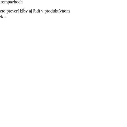
rompachoch
eto preverí kĺby aj ľudí v produktívnom
eku