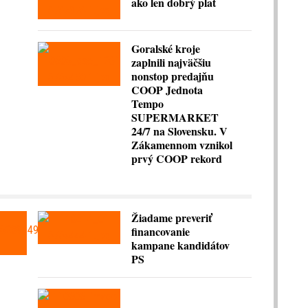
ako len dobrý plat
Goralské kroje
zaplnili najväčšiu
nonstop predajňu
COOP Jednota
Tempo
SUPERMARKET
24/7 na Slovensku. V
Zákamennom vznikol
prvý COOP rekord
Žiadame preveriť
financovanie
kampane kandidátov
PS