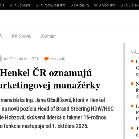
cie
SITA Doprava
SITA Potravinárstvo
SITA Reality
SITA Školstvo
SITA Vidiek
A
PR Servis
Kontakt
NAJ
Diskusia(
)
od PRservis.sk
SITA
L
G
a Henkel ČR oznamujú
o
arketingovej manažérky
N
f
2
 manažérka Ing. Jana Očadlíková, ktorá v Henkel
L
za na novú pozíciu Head of Brand Steering HDW/HSC
P
rie Hobzová, skúsená líderka s takmer 16-ročnou
F
do funkcie nastupuje od 1. októbra 2025.
T
o