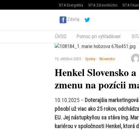
SITA Energetika
SITA Zdravotníctvo
SITA Finan
Zdieľaj
ÚVOD
Pomoc pri vyhľadávaní
SIT
10. októbra 2025
Správy
Slovensko
Henkel Slovensko 
zmenu na pozícii m
10.10.2025 –
Doterajšia marketingová
pôsobí už viac ako 25 rokov, odchád
EU. Jej nástupkyňou sa stáva Ing. Ma
kariérou v spoločnosti Henkel, ktorá 