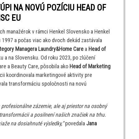
ÚPI NA NOVÚ POZÍCIU HEAD OF
SC EU
ých manažérok v rámci Henkel Slovensko a Henkel
u 1997 a počas viac ako dvoch dekád zastávala
ategory Managera Laundry&Home Care
a
Head of
u a na Slovensku. Od roku 2023, po zlúčení
re a Beauty Care, pôsobila ako
Head of Marketing
cii koordinovala marketingové aktivity pre
vala transformáciu spoločnosti na novú
profesionálne zázemie, ale aj priestor na osobný
transformácii a posilnení našich značiek na trhu.
iaže na dosiahnuté výsledky,“
povedala
Jana