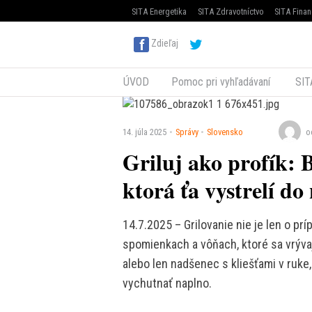
SITA Energetika
SITA Zdravotníctvo
SITA Finan
Zdieľaj
ÚVOD
Pomoc pri vyhľadávaní
SIT
14. júla 2025
Správy
Slovensko
o
Griluj ako profík:
ktorá ťa vystrelí do
14.7.2025 – Grilovanie nie je len o prí
spomienkach a vôňach, ktoré sa vrývajú
alebo len nadšenec s kliešťami v ruke,
vychutnať naplno.