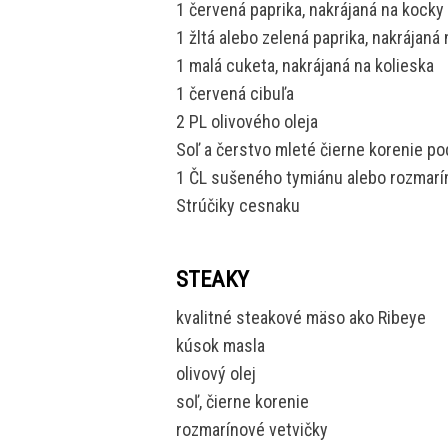
1 červená paprika, nakrájaná na kocky
1 žltá alebo zelená paprika, nakrájaná
1 malá cuketa, nakrájaná na kolieska
1 červená cibuľa
2 PL olivového oleja
Soľ a čerstvo mleté čierne korenie po
1 ČL sušeného tymiánu alebo rozmarí
Strúčiky cesnaku
STEAKY
kvalitné steakové mäso ako Ribeye
kúsok masla
olivový olej
soľ, čierne korenie
rozmarínové vetvičky