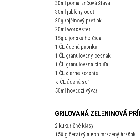
30ml pomarančová šťava
30ml jablčný ocot
30g rajčinový pretlak
20ml worcester
15g dijonská horčica
1 ČL údená paprika
1 ČL granulovaný cesnak
1 ČL granulovaná cibuľa
1 ČL čierne korenie
½ ČL údená soľ
50ml hovädzí vývar
GRILOVANÁ ZELENINOVÁ PR
2 kukuričné klasy
150 g čerstvý alebo mrazený hrášok