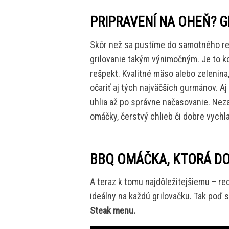
PRIPRAVENÍ NA OHEŇ? G
Skôr než sa pustíme do samotného rec
grilovanie takým výnimočným. Je to ko
rešpekt. Kvalitné mäso alebo zelenin
očariť aj tých najväčších gurmánov. Aj
uhlia až po správne načasovanie. Nez
omáčky, čerstvý chlieb či dobre vychl
BBQ OMÁČKA, KTORÁ D
A teraz k tomu najdôležitejšiemu – rec
ideálny na každú grilovačku. Tak poď 
Steak menu.