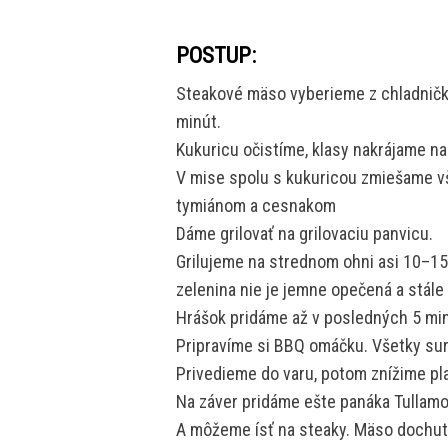
POSTUP:
Steakové mäso vyberieme z chladničky
minút.
Kukuricu očistíme, klasy nakrájame na
V mise spolu s kukuricou zmiešame vš
tymiánom a cesnakom
Dáme grilovať na grilovaciu panvicu.
Grilujeme na strednom ohni asi 10–1
zelenina nie je jemne opečená a stále
Hrášok pridáme až v posledných 5 min
Pripravíme si BBQ omáčku. Všetky sur
Privedieme do varu, potom znížime pl
Na záver pridáme ešte panáka Tullamo
A môžeme ísť na steaky. Mäso dochu