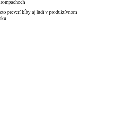
rompachoch
eto preverí kĺby aj ľudí v produktívnom
eku