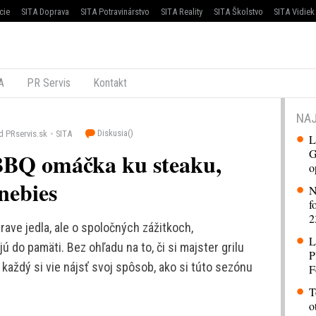
cie
SITA Doprava
SITA Potravinárstvo
SITA Reality
SITA Školstvo
SITA Vidiek
A
PR Servis
Kontakt
NAJ
Diskusia(
)
d PRservis.sk
SITA
L
G
 BBQ omáčka ku steaku,
o
 nebies
N
f
2
prave jedla, ale o spoločných zážitkoch,
L
 do pamäti. Bez ohľadu na to, či si majster grilu
P
 každý si vie nájsť svoj spôsob, ako si túto sezónu
F
T
o