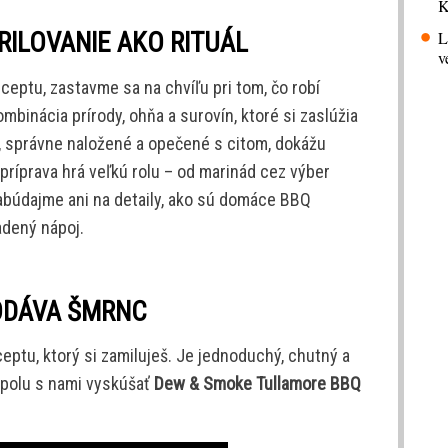
K
L
RILOVANIE AKO RITUÁL
v
eptu, zastavme sa na chvíľu pri tom, čo robí
mbinácia prírody, ohňa a surovín, ktoré si zaslúžia
a, správne naložené a opečené s citom, dokážu
 príprava hrá veľkú rolu – od marinád cez výber
abúdajme ani na detaily, ako sú domáce BBQ
adený nápoj.
ODÁVA ŠMRNC
eptu, ktorý si zamiluješ. Je jednoduchý, chutný a
spolu s nami vyskúšať
Dew & Smoke Tullamore BBQ