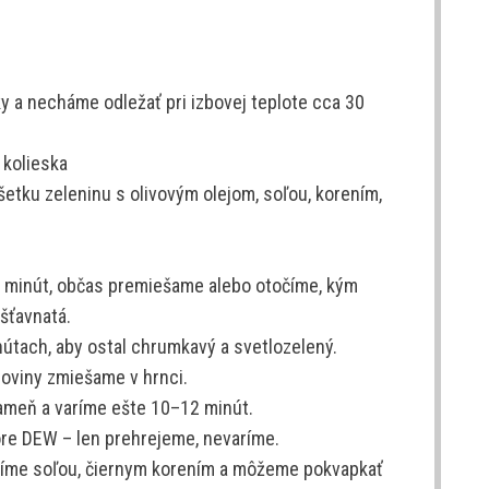
 a necháme odležať pri izbovej teplote cca 30
 kolieska
etku zeleninu s olivovým olejom, soľou, korením,
5 minút, občas premiešame alebo otočíme, kým
 šťavnatá.
útach, aby ostal chrumkavý a svetlozelený.
oviny zmiešame v hrnci.
ameň a varíme ešte 10–12 minút.
re DEW – len prehrejeme, nevaríme.
tíme soľou, čiernym korením a môžeme pokvapkať