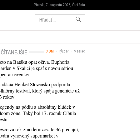
Piatok, 7. augusta 2026, Štefánia
Hľadať:
ČÍTANEJŠIE
3 Dni
Týždeň
Mesiac
eto na Baťáku opäť ožíva. Euphoria
arden v Skalici je späť s novou sériou
pen-air eventov
adácia Henkel Slovensko podporila
olklórny festival, ktorý spája generácie už
3 rokov
egendy na pódiu a absolútny klúdek v
loom zóne. Taký bol 17. ročník Cibuľa
estu
esco za rok zmodernizovalo 36 predajní,
tvára vynovený supermarket v