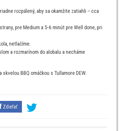
riadne rozpálený, aby sa okamžite zatiahli – cca
strany, pre Medium a 5-6 minút pre Well done, pri
la, netlačíme.
aslom a rozmarínom do alobalu a necháme
 a skvelou BBQ omáčkou s Tullamore DEW.
Zdieľať