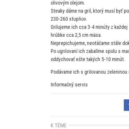
olivovým olejom.
Steaky dáme na gril, ktorý musí byť po
230-260 stupňov.
Grilujeme ich cca 3-4 minúty z každej 
hrúbke cca 2,5 cm mäsa.
Neprepichujeme, neotáčame stále doko
Po ugrilovaní ich zabalíme spolu s m
oddychovať ešte takých 5-10 minút.
Podávame ich s grilovanou zeleninou
Informačný servis
K TÉME