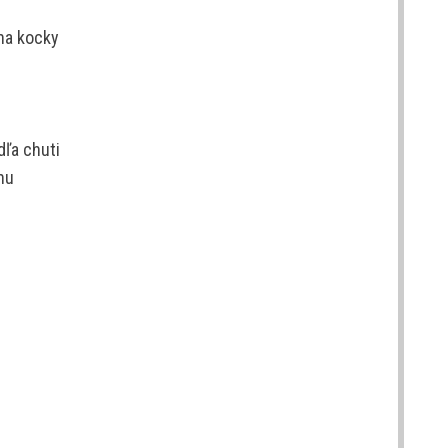
 na kocky
dľa chuti
nu