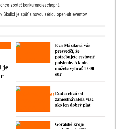
ak chce zostať konkurencieschopná
v Skalici je späť s novou sériou open-air eventov
Eva Máziková vás
presvedčí, že
.
potrebujete cestovné
poistenie. Ak nie,
 je
môžete vyhrať 1 000
ir
eur
Ľudia chcú od
zamestnávateľa viac
ako len dobrý plat
Goralské kroje