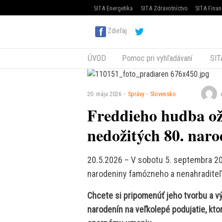
SITA Energetika
SITA Zdravotníctvo
SITA Finan
Zdieľaj
ÚVOD
Pomoc pri vyhľadávaní
SIT
20. mája 2026
Správy
Slovensko
Freddieho hudba oži
nedožitých 80. naro
20.5.2026 – V sobotu 5. septembra 20
narodeniny famózneho a nenahradite
Chcete si pripomenúť jeho tvorbu a v
narodenín na veľkolepé podujatie, ktor