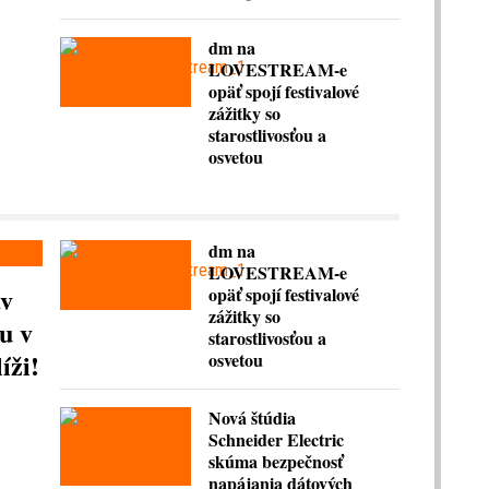
dm na
LOVESTREAM-e
opäť spojí festivalové
zážitky so
starostlivosťou a
osvetou
dm na
LOVESTREAM-e
av
opäť spojí festivalové
zážitky so
u v
starostlivosťou a
íži!
osvetou
Nová štúdia
Schneider Electric
skúma bezpečnosť
napájania dátových