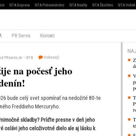
cie
SITA Doprava
SITA Potravinárstvo
SITA Reality
SITA Školstvo
SITA Vidiek
A
PR Servis
Kontakt
NAJ
Diskusia(
)
od PRservis.sk
SITA
Z
d
je na počesť jeho
V
denín!
p
p
T
26 bude celý svet spomínať na nedožité 80-te
P
ľného Freddieho Mercuryho.
t
T
ýnimočné skladby? Príďte presne v deň jeho
t
é oslávi jeho celoživotné dielo ale aj lásku k
S