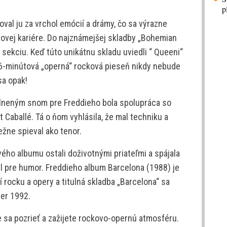
p
oval ju za vrchol emócií a drámy, čo sa výrazne
ólovej kariére. Do najznámejšej skladby „Bohemian
sekciu. Keď túto unikátnu skladu uviedli “ Queeni“
že 6-minútová „operná“ rocková pieseň nikdy nebude
sa opak!
lneným snom pre Freddieho bola spolupráca so
Caballé. Tá o ňom vyhlásila, že mal techniku a
ežne spieval ako tenor.
ého albumu ostali doživotnými priateľmi a spájala
el pre humor. Freddieho album Barcelona (1988) je
 rocku a opery a titulná skladba „Barcelona“ sa
er 1992.
e sa pozrieť a zažijete rockovo-opernú atmosféru.