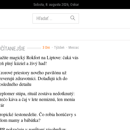
Sobota, 8. augusta 2026, Oskar
Hľadať:
ČÍTANEJŠIE
3 Dni
Týždeň
Mesiac
ažite magický Rokfort na Liptove: čaká vás
eň plný kúziel a živý had!
zorové priestory nového pavilónu už
reverujú zdravotníci. Dolaďujú ich do
osledného detailu
eplomer stúpa, rituál zostáva nedotknutý:
rečo káva a čaj v lete nemiznú, len menia
vár
ropické šestonedelie. Čo robia horúčavy s
elom mamy a bábätka?
PP pokračuje v napĺňaní zásobníkov