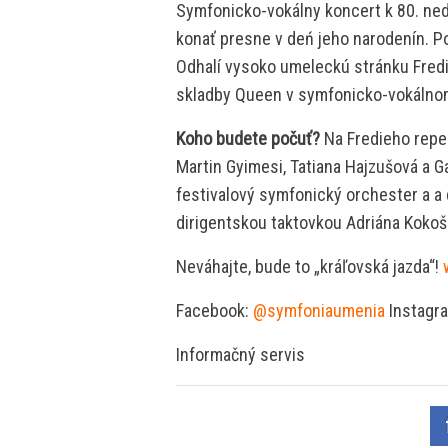
Symfonicko-vokálny koncert k 80. n
konať presne v deń jeho narodenín. Po
Odhalí vysoko umeleckú stránku Fredie
skladby Queen v symfonicko-vokálno
Koho budete počuť?
Na Fredieho reper
Martin Gyimesi, Tatiana Hajzušová a G
festivalový symfonický orchester a a
dirigentskou taktovkou Adriána Kokoš
Neváhajte, bude to „kráľovská jazda“!
Facebook:
@symfoniaumenia
Instagr
Informačný servis