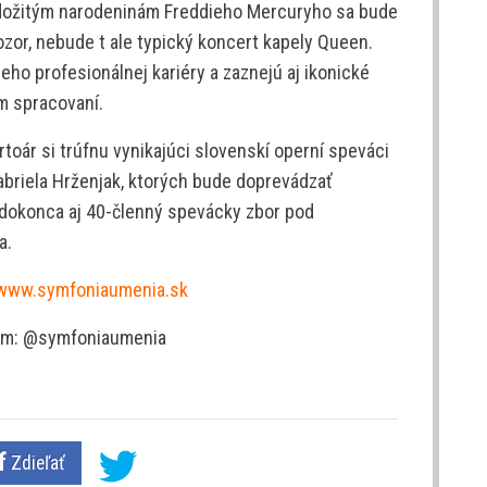
edožitým narodeninám Freddieho Mercuryho sa bude
zor, nebude t ale typický koncert kapely Queen.
ho profesionálnej kariéry a zaznejú aj ikonické
m spracovaní.
toár si trúfnu vynikajúci slovenskí operní speváci
abriela Hrženjak, ktorých bude doprevádzať
 dokonca aj 40-členný spevácky zbor pod
a.
www.symfoniaumenia.sk
am: @symfoniaumenia
Zdieľať