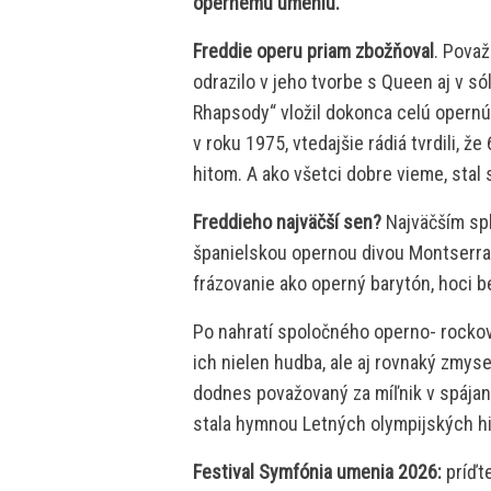
opernému umeniu.
Freddie operu priam zbožňoval
. Považ
odrazilo v jeho tvorbe s Queen aj v s
Rhapsody“ vložil dokonca celú opernú 
v roku 1975, vtedajšie rádiá tvrdili, 
hitom. A ako všetci dobre vieme, stal 
Freddieho najväčší sen?
Najväčším sp
španielskou opernou divou Montserrat 
frázovanie ako operný barytón, hoci b
Po nahratí spoločného operno- rockov
ich nielen hudba, ale aj rovnaký zmys
dodnes považovaný za míľnik v spájaní
stala hymnou Letných olympijských hi
Festival Symfónia umenia 2026:
príďt