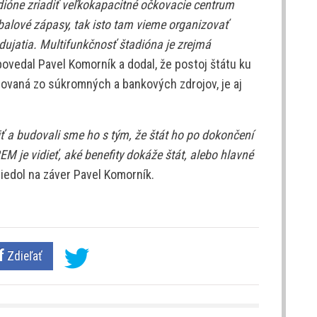
adióne zriadiť veľkokapacitné očkovacie centrum
balové zápasy, tak isto tam vieme organizovať
dujatia. Multifunkčnosť štadióna je zrejmá
povedal Pavel Komorník a dodal, že postoj štátu ku
alizovaná zo súkromných a bankových zdrojov, je aj
iť a budovali sme ho s tým, že štát ho po dokončení
M je vidieť, aké benefity dokáže štát, alebo hlavné
iedol na záver Pavel Komorník.
Zdieľať