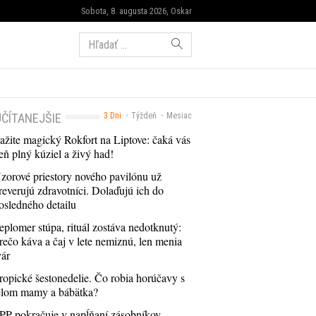
Sobota, 8. augusta 2026, Oskar
Hľadať:
ČÍTANEJŠIE
3 Dni
Týždeň
Mesiac
ažite magický Rokfort na Liptove: čaká vás
eň plný kúziel a živý had!
zorové priestory nového pavilónu už
reverujú zdravotníci. Dolaďujú ich do
osledného detailu
eplomer stúpa, rituál zostáva nedotknutý:
rečo káva a čaj v lete nemiznú, len menia
vár
ropické šestonedelie. Čo robia horúčavy s
elom mamy a bábätka?
PP pokračuje v napĺňaní zásobníkov