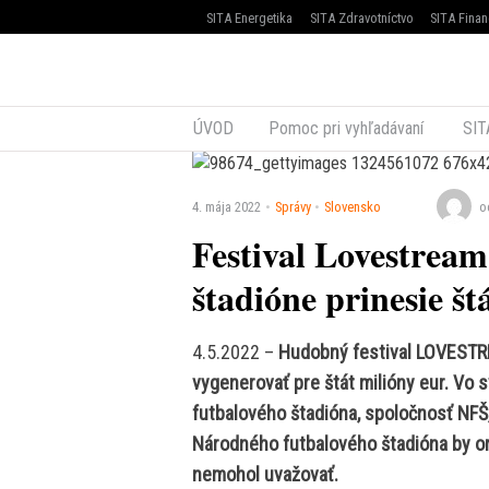
SITA Energetika
SITA Zdravotníctvo
SITA Finan
ÚVOD
Pomoc pri vyhľadávaní
SIT
4. mája 2022
Správy
Slovensko
o
Festival Lovestrea
štadióne prinesie št
4.5.2022 –
Hudobný festival LOVESTR
vygenerovať pre štát milióny eur. Vo
futbalového štadióna, spoločnosť NFŠ, 
Národného futbalového štadióna by org
nemohol uvažovať.