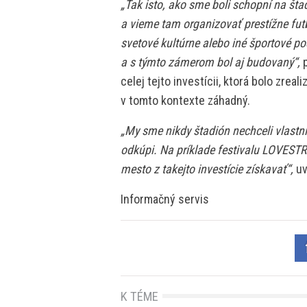
„Tak isto, ako sme boli schopní na št
a vieme tam organizovať prestížne fut
svetové kultúrne alebo iné športové po
a s týmto zámerom bol aj budovaný“,
celej tejto investícii, ktorá bolo zre
v tomto kontexte záhadný.
„My sme nikdy štadión nechceli vlastn
odkúpi. Na príklade festivalu LOVESTRE
mesto z takejto investície získavať“,
uv
Informačný servis
K TÉME