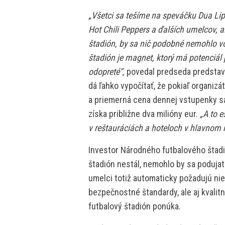
„Všetci sa tešíme na speváčku Dua Lip
Hot Chili Peppers a ďalších umelcov, 
štadión, by sa nič podobné nemohlo vôb
štadión je magnet, ktorý má potenciál 
odopreté“,
povedal predseda predstave
dá ľahko vypočítať, že pokiaľ organizá
a priemerná cena dennej vstupenky sa
získa približne dva milióny eur.
„A to e
v reštauráciách a hoteloch v hlavnom
Investor Národného futbalového štadi
štadión nestál, nemohlo by sa podujat
umelci totiž automaticky požadujú n
bezpečnostné štandardy, ale aj kvali
futbalový štadión ponúka.