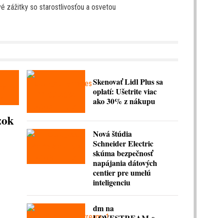
 zážitky so starostlivosťou a osvetou
Skenovať Lidl Plus sa
oplatí: Ušetrite viac
ako 30% z nákupu
zok
Nová štúdia
Schneider Electric
skúma bezpečnosť
napájania dátových
centier pre umelú
inteligenciu
dm na
LOVESTREAM-e