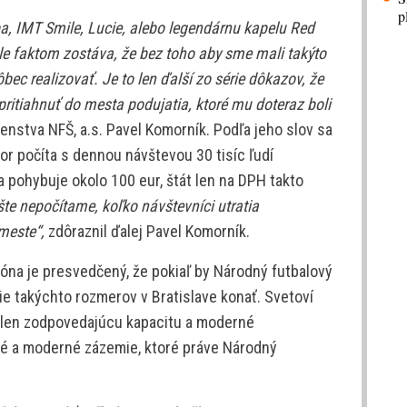
p
a, IMT Smile, Lucie, alebo legendárnu kapelu Red
ale faktom zostáva, že bez toho aby sme mali takýto
ec realizovať. Je to len ďalší zo série dôkazov, že
pritiahnuť do mesta podujatia, ktoré mu doteraz boli
nstva NFŠ, a.s. Pavel Komorník. Podľa jeho slov sa
tor počíta s dennou návštevou 30 tisíc ľudí
 pohybuje okolo 100 eur, štát len na DPH takto
šte nepočítame, koľko návštevníci utratia
 meste“,
zdôraznil ďalej Pavel Komorník.
óna je presvedčený, že pokiaľ by Národný futbalový
ie takýchto rozmerov v Bratislave konať. Svetoví
ielen zodpovedajúcu kapacitu a moderné
tné a moderné zázemie, ktoré práve Národný