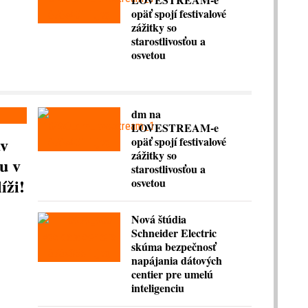
opäť spojí festivalové
zážitky so
starostlivosťou a
osvetou
dm na
LOVESTREAM-e
av
opäť spojí festivalové
zážitky so
u v
starostlivosťou a
íži!
osvetou
Nová štúdia
Schneider Electric
skúma bezpečnosť
napájania dátových
centier pre umelú
inteligenciu