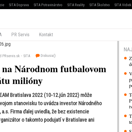
cie
SITA Doprava
SITA Potravinárstvo
SITA Reality
SITA Školstvo
SITA Vidiek
A
PR Servis
Kontakt
NAJ
Diskusia(
)
d PRservis.sk
SITA
Z
d
m na Národnom futbalovom
V
átu milióny
p
p
T
EAM Bratislava 2022 (10-12.jún 2022) môže
P
 svojom stanovisku to uvádza investor Národného
t
a.s. Firma ďalej uviedla, že bez existencie
T
anizátor o takomto podujatí v Bratislave ani
t
S