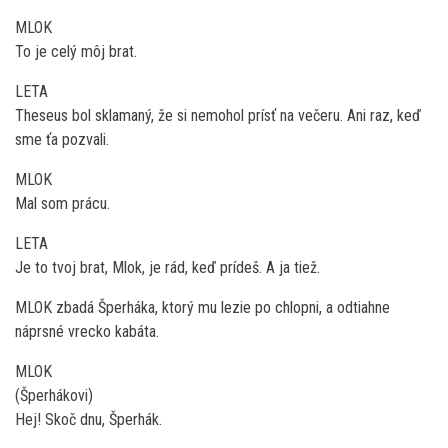
MLOK
To je celý môj brat.
LETA
Theseus bol sklamaný, že si nemohol prísť na večeru. Ani raz, keď
sme ťa pozvali.
MLOK
Mal som prácu.
LETA
Je to tvoj brat, Mlok, je rád, keď prídeš. A ja tiež.
MLOK zbadá Šperháka, ktorý mu lezie po chlopni, a odtiahne
náprsné vrecko kabáta.
MLOK
(Šperhákovi)
Hej! Skoč dnu, Šperhák.