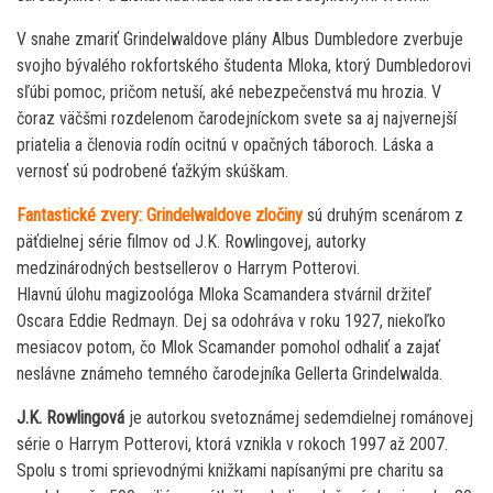
V snahe zmariť Grindelwaldove plány Albus Dumbledore zverbuje
svojho bývalého rokfortského študenta Mloka, ktorý Dumbledorovi
sľúbi pomoc, pričom netuší, aké nebezpečenstvá mu hrozia. V
čoraz väčšmi rozdelenom čarodejníckom svete sa aj najvernejší
priatelia a členovia rodín ocitnú v opačných táboroch. Láska a
vernosť sú podrobené ťažkým skúškam.
Fantastické zvery: Grindelwaldove zločiny
sú druhým scenárom z
päťdielnej série filmov od J.K. Rowlingovej, autorky
medzinárodných bestsellerov o Harrym Potterovi.
Hlavnú úlohu magizoológa Mloka Scamandera stvárnil držiteľ
Oscara Eddie Redmayn. Dej sa odohráva v roku 1927, niekoľko
mesiacov potom, čo Mlok Scamander pomohol odhaliť a zajať
neslávne známeho temného čarodejníka Gellerta Grindelwalda.
J.K. Rowlingová
je autorkou svetoznámej sedemdielnej románovej
série o Harrym Potterovi, ktorá vznikla v rokoch 1997 až 2007.
Spolu s tromi sprievodnými knižkami napísanými pre charitu sa