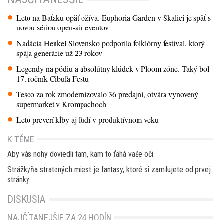
Leto na Baťáku opäť ožíva. Euphoria Garden v Skalici je späť s
novou sériou open-air eventov
Nadácia Henkel Slovensko podporila folklórny festival, ktorý
spája generácie už 23 rokov
Legendy na pódiu a absolútny klúdek v Ploom zóne. Taký bol
17. ročník Cibuľa Festu
Tesco za rok zmodernizovalo 36 predajní, otvára vynovený
supermarket v Krompachoch
Leto preverí kĺby aj ľudí v produktívnom veku
K TÉME
Aby vás nohy doviedli tam, kam to ťahá vaše oči
Strážkyňa stratených miest je fantasy, ktoré si zamilujete od prvej
stránky
DISKUSIA
NAJČÍTANEJŠIE ZA 24 HODÍN