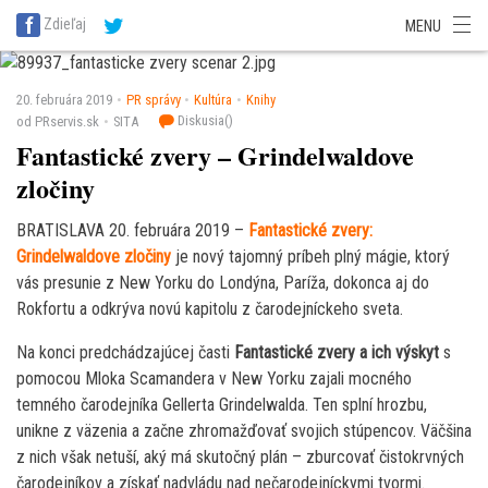
SITA Energetika
SITA Zdravotníctvo
SITA Financie
SITA Doprava
Zdieľaj
MENU
SITA Potravinárstvo
SITA Reality
SITA Školstvo
SITA Vidiek
20. februára 2019
PR správy
Kultúra
Knihy
Diskusia(
)
od PRservis.sk
SITA
Fantastické zvery – Grindelwaldove
zločiny
BRATISLAVA 20. februára 2019 –
Fantastické zvery:
Grindelwaldove zločiny
je nový tajomný príbeh plný mágie, ktorý
vás presunie z New Yorku do Londýna, Paríža, dokonca aj do
Rokfortu a odkrýva novú kapitolu z čarodejníckeho sveta.
Na konci predchádzajúcej časti
Fantastické zvery a ich výskyt
s
pomocou Mloka Scamandera v New Yorku zajali mocného
temného čarodejníka Gellerta Grindelwalda. Ten splní hrozbu,
unikne z väzenia a začne zhromažďovať svojich stúpencov. Väčšina
z nich však netuší, aký má skutočný plán – zburcovať čistokrvných
čarodejníkov a získať nadvládu nad nečarodejníckymi tvormi.