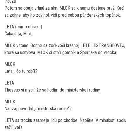
Pauza.
Potom sa obaja vrhnú za ním. MLOK sa k nemu dostane prvý. Keď
sa zohne, aby ho zdvihol, vidí pred sebou pár ženských topánok.
LETA (mimo obrazu)
Čakajú ťa, Mlok.
MLOK vstane. Ocitne sa zoči-voči krásnej LETE LESTRANGEOVEJ,
ktorá sa usmieva. MLOK si strčí gombík a Šperháka do vrecka.
MLOK
Leta… čo tu robíš?
LETA
Theseus si myslí, že sa hodím do ministerskej rodiny.
MLOK
Naozaj povedal „ministerská rodina“?
LETA sa trochu zasmeje. Idú po chodbe. Napätie. V minulosti spolu
zažili veľa.