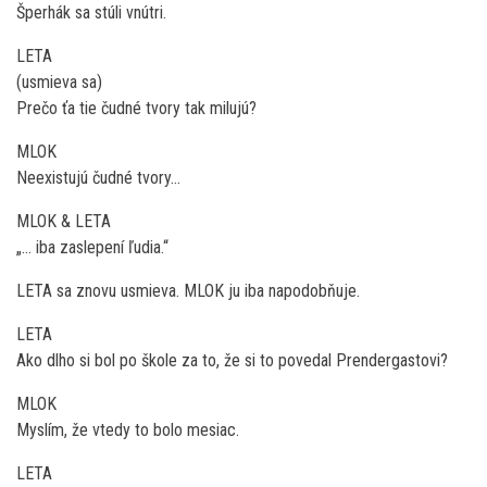
Šperhák sa stúli vnútri.
LETA
(usmieva sa)
Prečo ťa tie čudné tvory tak milujú?
MLOK
Neexistujú čudné tvory…
MLOK & LETA
„… iba zaslepení ľudia.“
LETA sa znovu usmieva. MLOK ju iba napodobňuje.
LETA
Ako dlho si bol po škole za to, že si to povedal Prendergastovi?
MLOK
Myslím, že vtedy to bolo mesiac.
LETA