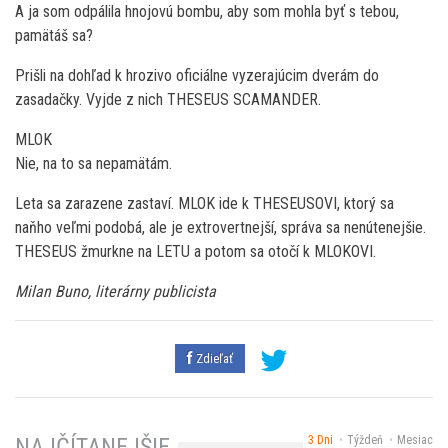
A ja som odpálila hnojovú bombu, aby som mohla byť s tebou,
pamätáš sa?
Prišli na dohľad k hrozivo oficiálne vyzerajúcim dverám do
zasadačky. Vyjde z nich THESEUS SCAMANDER.
MLOK
Nie, na to sa nepamätám.
Leta sa zarazene zastaví. MLOK ide k THESEUSOVI, ktorý sa
naňho veľmi podobá, ale je extrovertnejší, správa sa nenútenejšie.
THESEUS žmurkne na LETU a potom sa otočí k MLOKOVI.
Milan Buno, literárny publicista
Zdieľať
3 Dni
Týždeň
Mesiac
NAJČÍTANEJŠIE