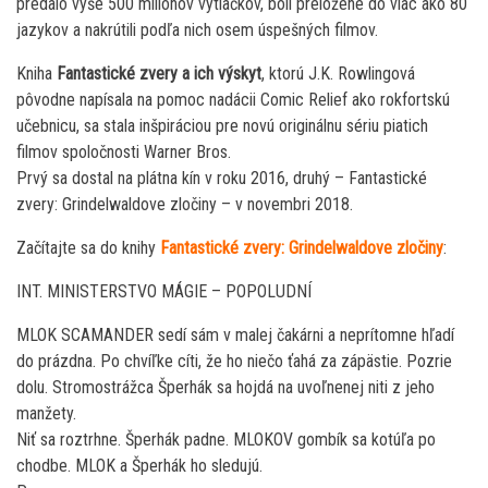
predalo vyše 500 miliónov výtlačkov, boli preložené do viac ako 80
jazykov a nakrútili podľa nich osem úspešných filmov.
Kniha
Fantastické zvery a ich výskyt
, ktorú J.K. Rowlingová
pôvodne napísala na pomoc nadácii Comic Relief ako rokfortskú
učebnicu, sa stala inšpiráciou pre novú originálnu sériu piatich
filmov spoločnosti Warner Bros.
Prvý sa dostal na plátna kín v roku 2016, druhý – Fantastické
zvery: Grindelwaldove zločiny – v novembri 2018.
Začítajte sa do knihy
Fantastické zvery: Grindelwaldove zločiny
:
INT. MINISTERSTVO MÁGIE – POPOLUDNÍ
MLOK SCAMANDER sedí sám v malej čakárni a neprítomne hľadí
do prázdna. Po chvíľke cíti, že ho niečo ťahá za zápästie. Pozrie
dolu. Stromostrážca Šperhák sa hojdá na uvoľnenej niti z jeho
manžety.
Niť sa roztrhne. Šperhák padne. MLOKOV gombík sa kotúľa po
chodbe. MLOK a Šperhák ho sledujú.