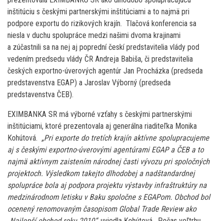
inštitúciu s českými partnerskými inštitúciami a to najmä pri
podpore exportu do rizikových krajín. Tlačová konferencia sa
niesla v duchu spolupráce medzi našimi dvoma krajinami
a zúčastnili sa na nej aj poprední českí predstavitelia vlády pod
vedením predsedu vlády ČR Andreja Babiša, či predstavitelia
českých exportno-úverových agentúr Jan Procházka (predseda
predstavenstva EGAP) a Jaroslav Výborný (predseda
predstavenstva ČEB).
EXIMBANKA SR má výborné vzťahy s českými partnerskými
inštitúciami, ktoré prezentovala aj generálna riaditeľka Monika
Kohútová.
„Pri exporte do tretích krajín aktívne spolupracujeme
aj s českými exportno-úverovými agentúrami EGAP a ČEB a to
najmä aktívnym zaistením národnej časti vývozu pri spoločných
projektoch. Výsledkom takejto dlhodobej a nadštandardnej
spolupráce bola aj podpora projektu výstavby infraštruktúry na
medzinárodnom letisku v Baku spoločne s EGAPom. Obchod bol
ocenený renomovaným časopisom Global Trade Review ako
„Najlepší obchod roku 2010“,
uviedla Kohútová. Počas veľtrhu