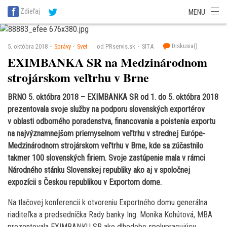
SITA Energetika
SITA Zdravotníctvo
SITA Financie
SITA Doprava
Zdieľaj
MENU
SITA Potravinárstvo
SITA Reality
SITA Školstvo
SITA Vidiek
Diskusia(
)
5. októbra 2018
Správy
Svet
od PRservis.sk
SITA
EXIMBANKA SR na Medzinárodnom
strojárskom veľtrhu v Brne
BRNO 5. októbra 2018 – EXIMBANKA SR od 1. do 5. októbra 2018
prezentovala svoje služby na podporu slovenských exportérov
v oblasti odborného poradenstva, financovania a poistenia exportu
na najvýznamnejšom priemyselnom veľtrhu v strednej Európe-
Medzinárodnom strojárskom veľtrhu v Brne, kde sa zúčastnilo
takmer 100 slovenských firiem. Svoje zastúpenie mala v rámci
Národného stánku Slovenskej republiky ako aj v spoločnej
expozícii s Českou republikou v Exportom dome.
Na tlačovej konferencii k otvoreniu Exportného domu generálna
riaditeľka a predsedníčka Rady banky Ing. Monika Kohútová, MBA
prezentovala EXIMBANKU SR ako dlhodobo spolupracujúcu