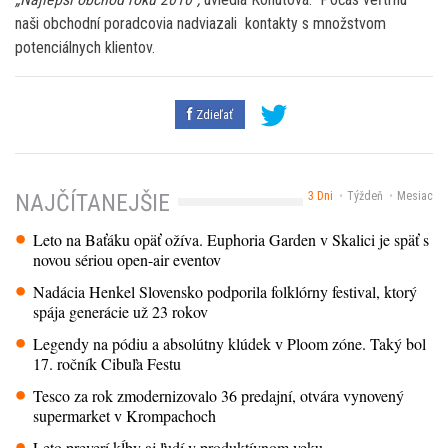
naši obchodní poradcovia nadviazali kontakty s množstvom
potenciálnych klientov.
Zdieľať
3 Dni
Týždeň
Mesiac
NAJČÍTANEJŠIE
Leto na Baťáku opäť ožíva. Euphoria Garden v Skalici je späť s
novou sériou open-air eventov
Nadácia Henkel Slovensko podporila folklórny festival, ktorý
spája generácie už 23 rokov
Legendy na pódiu a absolútny klúdek v Ploom zóne. Taký bol
17. ročník Cibuľa Festu
Tesco za rok zmodernizovalo 36 predajní, otvára vynovený
supermarket v Krompachoch
Leto preverí kĺby aj ľudí v produktívnom veku