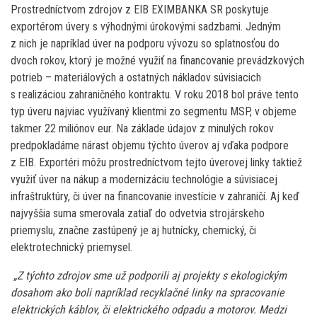
Prostredníctvom zdrojov z EIB EXIMBANKA SR poskytuje
exportérom úvery s výhodnými úrokovými sadzbami. Jedným
z nich je napríklad úver na podporu vývozu so splatnosťou do
dvoch rokov, ktorý je možné využiť na financovanie prevádzkových
potrieb – materiálových a ostatných nákladov súvisiacich
s realizáciou zahraničného kontraktu. V roku 2018 bol práve tento
typ úveru najviac využívaný klientmi zo segmentu MSP, v objeme
takmer 22 miliónov eur. Na základe údajov z minulých rokov
predpokladáme nárast objemu týchto úverov aj vďaka podpore
z EIB. Exportéri môžu prostredníctvom tejto úverovej linky taktiež
využiť úver na nákup a modernizáciu technológie a súvisiacej
infraštruktúry, či úver na financovanie investície v zahraničí. Aj keď
najvyššia suma smerovala zatiaľ do odvetvia strojárskeho
priemyslu, značne zastúpený je aj hutnícky, chemický, či
elektrotechnický priemysel.
„Z týchto zdrojov sme už podporili aj projekty s ekologickým
dosahom ako boli napríklad recyklačné linky na spracovanie
elektrických káblov, či elektrického odpadu a motorov. Medzi