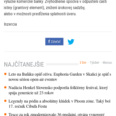
výlučne komerčné banky. Zvýhodnenie spočíva v odpustení časti
istiny (grantový element), znížení úrokovej sadzby,
alebo v možnosti predĺženia splatnosti úveru.
Inzercia
Zdieľať
3 Dni
Týždeň
Mesiac
NAJČÍTANEJŠIE
Leto na Baťáku opäť ožíva. Euphoria Garden v Skalici je späť s
novou sériou open-air eventov
Nadácia Henkel Slovensko podporila folklórny festival, ktorý
spája generácie už 23 rokov
Legendy na pódiu a absolútny klúdek v Ploom zóne. Taký bol
17. ročník Cibuľa Festu
Tesco za rok zmodernizovalo 36 predajní, otvára vynovený