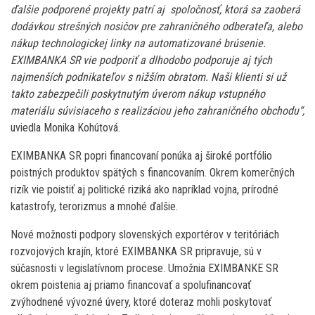
ďalšie podporené projekty patrí aj spoločnosť, ktorá sa zaoberá
dodávkou strešných nosičov pre zahraničného odberateľa, alebo
nákup technologickej linky na automatizované brúsenie.
EXIMBANKA SR vie podporiť a dlhodobo podporuje aj tých
najmenších podnikateľov s nižším obratom. Naši klienti si už
takto zabezpečili poskytnutým úverom nákup vstupného
materiálu súvisiaceho s realizáciou jeho zahraničného obchodu“,
uviedla Monika Kohútová.
EXIMBANKA SR popri financovaní ponúka aj široké portfólio
poistných produktov spätých s financovaním. Okrem komerčných
rizík vie poistiť aj politické riziká ako napríklad vojna, prírodné
katastrofy, terorizmus a mnohé ďalšie.
Nové možnosti podpory slovenských exportérov v teritóriách
rozvojových krajín, ktoré EXIMBANKA SR pripravuje, sú v
súčasnosti v legislatívnom procese. Umožnia EXIMBANKE SR
okrem poistenia aj priamo financovať a spolufinancovať
zvýhodnené vývozné úvery, ktoré doteraz mohli poskytovať