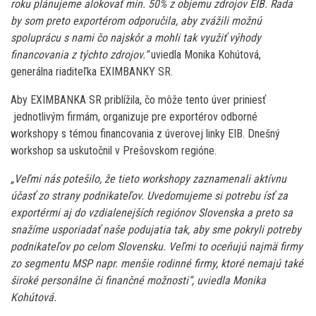
roku plánujeme alokovať min. 50
% z objemu zdrojov EIB. Rada
by som preto exportérom odporučila, aby zvážili možnú
spoluprácu s nami čo najskôr a mohli tak využiť výhody
financovania z týchto zdrojov.“
uviedla Monika Kohútová,
generálna riaditeľka EXIMBANKY SR.
Aby EXIMBANKA SR priblížila, čo môže tento úver priniesť
jednotlivým firmám, organizuje pre exportérov odborné
workshopy s témou financovania z úverovej linky EIB. Dnešný
workshop sa uskutočnil v Prešovskom regióne.
„Veľmi nás potešilo, že tieto workshopy zaznamenali aktívnu
účasť zo strany podnikateľov. Uvedomujeme si potrebu ísť za
exportérmi aj do vzdialenejších regiónov Slovenska a preto sa
snažíme usporiadať naše podujatia tak, aby sme pokryli potreby
podnikateľov po celom Slovensku. Veľmi to oceňujú najmä firmy
zo segmentu MSP napr. menšie rodinné firmy, ktoré nemajú také
široké personálne či finančné možnosti“, uviedla Monika
Kohútová.