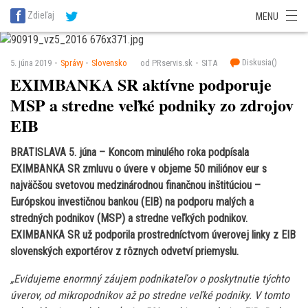
SITA Energetika
SITA Zdravotníctvo
SITA Financie
SITA Doprava
Zdieľaj
MENU
SITA Potravinárstvo
SITA Reality
SITA Školstvo
SITA Vidiek
Diskusia(
)
5. júna 2019
Správy
Slovensko
od PRservis.sk
SITA
EXIMBANKA SR aktívne podporuje
MSP a stredne veľké podniky zo zdrojov
EIB
BRATISLAVA 5. júna – Koncom minulého roka podpísala
EXIMBANKA SR zmluvu o úvere v objeme 50 miliónov eur s
najväčšou svetovou medzinárodnou finančnou inštitúciou –
Európskou investičnou bankou (EIB) na podporu malých a
stredných podnikov (MSP) a stredne veľkých podnikov.
EXIMBANKA SR už podporila prostredníctvom úverovej linky z EIB
slovenských exportérov z rôznych odvetví priemyslu.
„Evidujeme enormný záujem podnikateľov o poskytnutie týchto
úverov, od mikropodnikov až po stredne veľké podniky. V tomto