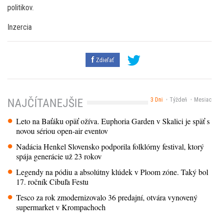
politikov.
Inzercia
Zdieľať
3 Dni
Týždeň
Mesiac
NAJČÍTANEJŠIE
Leto na Baťáku opäť ožíva. Euphoria Garden v Skalici je späť s
novou sériou open-air eventov
Nadácia Henkel Slovensko podporila folklórny festival, ktorý
spája generácie už 23 rokov
Legendy na pódiu a absolútny klúdek v Ploom zóne. Taký bol
17. ročník Cibuľa Festu
Tesco za rok zmodernizovalo 36 predajní, otvára vynovený
supermarket v Krompachoch