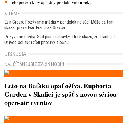
Leto preverí kĺby aj ľudí v produktívnom veku
K TÉME
Esin Group: Pozývame médiá v pondelok na súd. Môže sa tam
ukázať pravá tvár Františka Oravca
Pozývame médiá: Súd pustí nahrávky, ktoré ukážu, že František
Oravec bol súčasťou prípravy zločinu
DISKUSIA
NAJČÍTANEJŠIE ZA 24 HODÍN
Leto na Baťáku opäť ožíva. Euphoria
Garden v Skalici je späť s novou sériou
open-air eventov