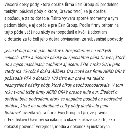
Viaceré celky pôdy, ktoré obrába firma Esin Group sú predelené
tenkými pásikmi pôdy o ktorej Oravec tvrdí, že ju obrába
a požaduje za to dotácie. Takto vytvára sporné momenty a tým
pádom blokuje aj dotácie pre Esin Group. Podľa firmy pritom na
tejto pôde väčšinou nikdy nehospodáril a kvôli žiadostiam
o dotácie za to čelí jeho dcéra obvineniam za subvenčné podvody.
„Esin Group nie je pani Rožková. Hospodárime na veľkých
celkoch. Úzke a účelové pásiky sú špecialitou pána Oravec, ktorý
do svojich machinácií zaplietol aj dcéru. Ešte v roku 2016 jeho
vtedy iba 19-ročná dcéra Alžbeta Oravcová cez firmu AGRO ORAV
požiadala PPA o dotáciu 100 tisíc eur práve na takéto
nezmyslené pásiky pôdy, ktoré nikdy neobhospodarovala. V tom
roku tvorili tržby firmy AGRO ORAV presne nula eur. Žiadosť o
dotáciu bola podvodom, ktorý sa nápadne podobá na podvodné
dotácie, ktoré na neobrábané celky pôdy dostávala pani
Rožková“,
uviedla včera firma Esin Group s tým, že pravda
o Františkovi Oravcovi sa nakoniec ukáže a ukáže sa aj to, ako
dokázal podviesť verejnosť, médiá a dokonca aj niektorých