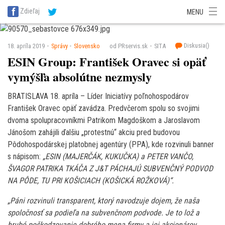
SITA Energetika
SITA Zdravotníctvo
SITA Financie
SITA Doprava
Zdieľaj
MENU
SITA Potravinárstvo
SITA Reality
SITA Školstvo
SITA Vidiek
Diskusia(
)
18. apríla 2019
Správy
Slovensko
od PRservis.sk
SITA
ESIN Group: František Oravec si opäť
vymýšľa absolútne nezmysly
BRATISLAVA 18. apríla – Líder Iniciatívy poľnohospodárov
František Oravec opäť zavádza. Predvčerom spolu so svojimi
dvoma spolupracovníkmi Patrikom Magdoškom a Jaroslavom
Jánošom zahájili ďalšiu „protestnú“ akciu pred budovou
Pôdohospodárskej platobnej agentúry (PPA), kde rozvinuli banner
s nápisom:
„ESIN (MAJERČÁK, KUKUČKA) a PETER VANČO,
ŠVAGOR PATRIKA TKÁČA Z J&T PÁCHAJÚ SUBVENČNÝ PODVOD
NA PÔDE, TU PRI KOŠICIACH (KOŠICKÁ ROŽKOVÁ)“.
„Páni rozvinuli transparent, ktorý navodzuje dojem, že naša
spoločnosť sa podieľa na subvenčnom podvode. Je to lož a
hrubé poškodzovanie dobrého mena firmy a jej akcionárov.