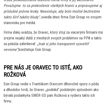
Považujme to za prekročenie všetkých hraníc a pripravujeme aj
príslušné právne kroky. Neexistuje, aby bolo možné beztrestne
takto šíriť takéto bludy“,
uviedla dnes firma Esin Group vo svojom
stanovisku pre médiá.
Firma ďalej uvádza, že Oravec, ktorý stojí za viacerými firmami má
zrejme nejaký ďalší z mnohých svojich problémov na PPA a takto
sa pokúša zahmlievať. „
Inak si jeho transparent vysvetliť
nevieme“,
konštatuje Esin Group.
PRE NÁS JE ORAVEC TO ISTÉ, AKO
ROŽKOVÁ
Esin Group vedie s Františkom Oravcom dlhoročné spory o pôdu
a dlhodobo tvrdí, že Oravec „podniká“ podobným spôsobom ako
bývalá poslankyňa SMER-SD pani Rožková a vydiera takto ich
firmu.