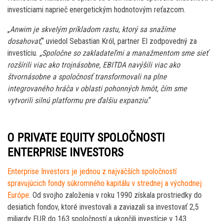
investíciami naprieč energetickým hodnotovým reťazcom.
„
Anwim je skvelým príkladom rastu, ktorý sa snažíme
dosahovať
,“ uviedol Sebastian Król, partner EI zodpovedný za
investíciu.
„Spoločne so zakladateľmi a manažmentom sme sieť
rozšírili viac ako trojnásobne, EBITDA navýšili viac ako
štvornásobne a spoločnosť transformovali na plne
integrovaného hráča v oblasti pohonných hmôt, čím sme
vytvorili silnú platformu pre ďalšiu expanziu
.“
O PRIVATE EQUITY SPOLOČNOSTI
ENTERPRISE INVESTORS
Enterprise Investors je jednou z najväčších spoločností
spravujúcich fondy súkromného kapitálu v strednej a východnej
Európe
. Od svojho založenia v roku 1990 získala prostriedky do
desiatich fondov, ktoré investovali a zaviazali sa investovať 2,5
miliardy EUR do 163 spoločností a ukončili investície v 143