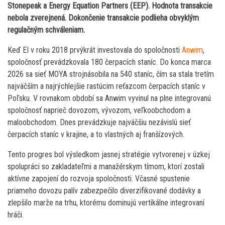
Stonepeak a Energy Equation Partners (EEP). Hodnota transakcie
nebola zverejnená. Dokončenie transakcie podlieha obvyklým
regulačným schváleniam.
Keď EI v roku 2018 prvýkrát investovala do spoločnosti
Anwim
,
spoločnosť prevádzkovala 180 čerpacích staníc. Do konca marca
2026 sa sieť MOYA strojnásobila na 540 staníc, čím sa stala tretím
najväčším a najrýchlejšie rastúcim reťazcom čerpacích staníc v
Poľsku. V rovnakom období sa Anwim vyvinul na plne integrovanú
spoločnosť naprieč dovozom, vývozom, veľkoobchodom a
maloobchodom. Dnes prevádzkuje najväčšiu nezávislú sieť
čerpacích staníc v krajine, a to vlastných aj franšízových.
Tento progres bol výsledkom jasnej stratégie vytvorenej v úzkej
spolupráci so zakladateľmi a manažérskym tímom, ktorí zostali
aktívne zapojení do rozvoja spoločnosti. Včasné spustenie
priameho dovozu palív zabezpečilo diverzifikované dodávky a
zlepšilo marže na trhu, ktorému dominujú vertikálne integrovaní
hráči.