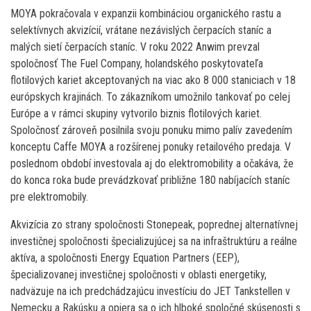
MOYA pokračovala v expanzii kombináciou organického rastu a
selektívnych akvizícií, vrátane nezávislých čerpacích staníc a
malých sietí čerpacích staníc. V roku 2022 Anwim prevzal
spoločnosť The Fuel Company, holandského poskytovateľa
flotilových kariet akceptovaných na viac ako 8 000 staniciach v 18
európskych krajinách. To zákazníkom umožnilo tankovať po celej
Európe a v rámci skupiny vytvorilo biznis flotilových kariet.
Spoločnosť zároveň posilnila svoju ponuku mimo palív zavedením
konceptu Caffe MOYA a rozšírenej ponuky retailového predaja. V
poslednom období investovala aj do elektromobility a očakáva, že
do konca roka bude prevádzkovať približne 180 nabíjacích staníc
pre elektromobily.
Akvizícia zo strany spoločnosti Stonepeak, poprednej alternatívnej
investičnej spoločnosti špecializujúcej sa na infraštruktúru a reálne
aktíva, a spoločnosti Energy Equation Partners (EEP),
špecializovanej investičnej spoločnosti v oblasti energetiky,
nadväzuje na ich predchádzajúcu investíciu do JET Tankstellen v
Nemecku a Rakúsku a opiera sa o ich hlboké spoločné skúsenosti s