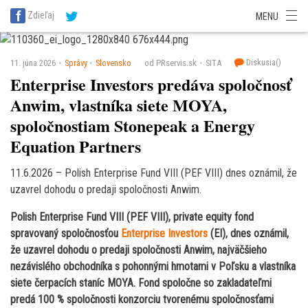
SITA Energetika
SITA Zdravotníctvo
SITA Financie
SITA Doprava
Zdieľaj
MENU
SITA Potravinárstvo
SITA Reality
SITA Školstvo
SITA Vidiek
Diskusia(
)
11. júna 2026
Správy
Slovensko
od PRservis.sk
SITA
Enterprise Investors predáva spoločnosť
Anwim, vlastníka siete MOYA,
spoločnostiam Stonepeak a Energy
Equation Partners
11.6.2026 – Polish Enterprise Fund VIII (PEF VIII) dnes oznámil, že
uzavrel dohodu o predaji spoločnosti Anwim.
Polish Enterprise Fund VIII (PEF VIII), private equity fond
spravovaný spoločnosťou
Enterprise Investors
(EI), dnes oznámil,
že uzavrel dohodu o predaji spoločnosti Anwim, najväčšieho
nezávislého obchodníka s pohonnými hmotami v Poľsku a vlastníka
siete čerpacích staníc MOYA. Fond spoločne so zakladateľmi
predá 100 % spoločnosti konzorciu tvorenému spoločnosťami