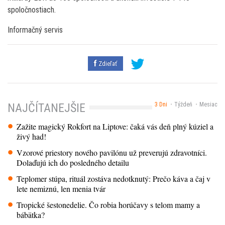
spoločnostiach.
Informačný servis
Zdieľať
3 Dni
Týždeň
Mesiac
NAJČÍTANEJŠIE
Zažite magický Rokfort na Liptove: čaká vás deň plný kúziel a
živý had!
Vzorové priestory nového pavilónu už preverujú zdravotníci.
Dolaďujú ich do posledného detailu
Teplomer stúpa, rituál zostáva nedotknutý: Prečo káva a čaj v
lete nemiznú, len menia tvár
Tropické šestonedelie. Čo robia horúčavy s telom mamy a
bábätka?