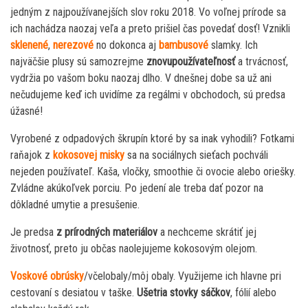
jedným z najpoužívanejších slov roku 2018. Vo voľnej prírode sa
ich nachádza naozaj veľa a preto prišiel čas povedať dosť! Vznikli
sklenené
,
nerezové
no dokonca aj
bambusové
slamky. Ich
najväčšie plusy sú samozrejme
znovupoužívateľnosť
a trvácnosť,
vydržia po vašom boku naozaj dlho. V dnešnej dobe sa už ani
nečudujeme keď ich uvidíme za regálmi v obchodoch, sú predsa
úžasné!
Vyrobené z odpadových škrupín ktoré by sa inak vyhodili? Fotkami
raňajok z
kokosovej misky
sa na sociálnych sieťach pochváli
nejeden používateľ. Kaša, vločky, smoothie či ovocie alebo oriešky.
Zvládne akúkoľvek porciu. Po jedení ale treba dať pozor na
dôkladné umytie a presušenie.
Je predsa
z prírodných materiálov
a nechceme skrátiť jej
životnosť, preto ju občas naolejujeme kokosovým olejom.
Voskové obrúsky
/včelobaly/môj obaly. Využijeme ich hlavne pri
cestovaní s desiatou v taške.
Ušetria stovky sáčkov
, fólií alebo