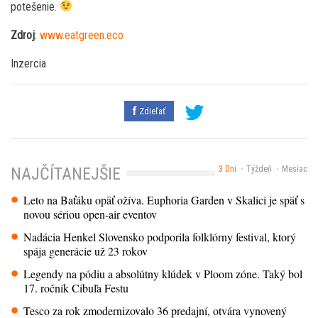
potešenie.
Zdroj
:
www.eatgreen.eco
Inzercia
Zdieľať
3 Dni
Týždeň
Mesiac
NAJČÍTANEJŠIE
Leto na Baťáku opäť ožíva. Euphoria Garden v Skalici je späť s
novou sériou open-air eventov
Nadácia Henkel Slovensko podporila folklórny festival, ktorý
spája generácie už 23 rokov
Legendy na pódiu a absolútny klúdek v Ploom zóne. Taký bol
17. ročník Cibuľa Festu
Tesco za rok zmodernizovalo 36 predajní, otvára vynovený