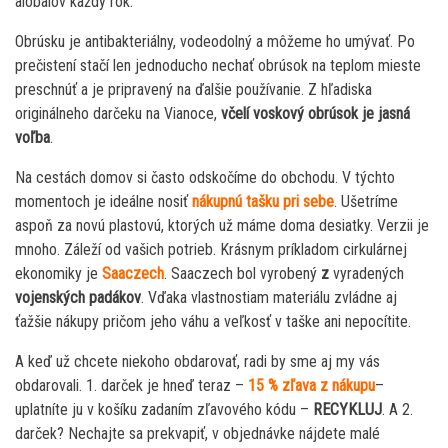
alobalov každý rok.
Obrúsku je antibakteriálny, vodeodolný a môžeme ho umývať. Po
prečistení stačí len jednoducho nechať obrúsok na teplom mieste
preschnúť a je pripravený na ďalšie používanie. Z hľadiska
originálneho darčeku na Vianoce,
včelí voskový obrúsok je jasná
voľba
.
Na cestách domov si často odskočíme do obchodu. V týchto
momentoch je ideálne nosiť
nákupnú tašku pri sebe
. Ušetríme
aspoň za novú plastovú, ktorých už máme doma desiatky. Verzii je
mnoho. Záleží od vašich potrieb. Krásnym príkladom cirkulárnej
ekonomiky je
Saaczech
. Saaczech bol vyrobený
z
vyradených
vojenských padákov
. Vďaka vlastnostiam materiálu zvládne aj
ťažšie nákupy pričom jeho váhu a veľkosť v taške ani nepocítite.
A keď už chcete niekoho obdarovať, radi by sme aj my vás
obdarovali. 1. darček je hneď teraz –
15 % zľava z nákupu
–
uplatníte ju v košíku zadaním zľavového kódu –
RECYKLUJ
. A 2.
darček? Nechajte sa prekvapiť, v objednávke nájdete malé