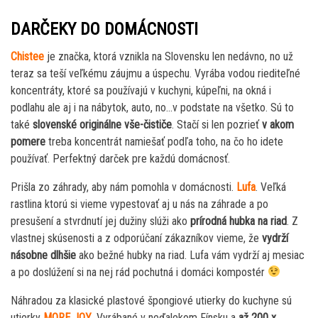
DARČEKY DO DOMÁCNOSTI
Chistee
je značka, ktorá vznikla na Slovensku len nedávno, no už
teraz sa teší veľkému záujmu a úspechu. Vyrába vodou riediteľné
koncentráty, ktoré sa používajú v kuchyni, kúpeľni, na okná i
podlahu ale aj i na nábytok, auto, no…v podstate na všetko. Sú to
také
slovenské originálne vše-čističe
. Stačí si len pozrieť
v akom
pomere
treba koncentrát namiešať podľa toho, na čo ho idete
používať. Perfektný darček pre každú domácnosť.
Prišla zo záhrady, aby nám pomohla v domácnosti.
Lufa
. Veľká
rastlina ktorú si vieme vypestovať aj u nás na záhrade a po
presušení a stvrdnutí jej dužiny slúži ako
prírodná hubka na riad
. Z
vlastnej skúsenosti a z odporúčaní zákazníkov vieme, že
vydrží
násobne dlhšie
ako bežné hubky na riad. Lufa vám vydrží aj mesiac
a po doslúžení si na nej rád pochutná i domáci kompostér
Náhradou za klasické plastové špongiové utierky do kuchyne sú
utierky
MORE JOY
. Vyrábané v neďalekom Fínsku a
až 200 x