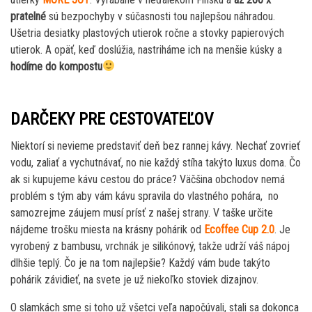
pratelné
sú bezpochyby v súčasnosti tou najlepšou náhradou.
Ušetria desiatky plastových utierok ročne a stovky papierových
utierok. A opäť, keď doslúžia, nastriháme ich na menšie kúsky a
hodíme do kompostu
DARČEKY PRE CESTOVATEĽOV
Niektorí si nevieme predstaviť deň bez rannej kávy. Nechať zovrieť
vodu, zaliať a vychutnávať, no nie každý stíha takýto luxus doma. Čo
ak si kupujeme kávu cestou do práce? Väčšina obchodov nemá
problém s tým aby vám kávu spravila do vlastného pohára, no
samozrejme záujem musí prísť z našej strany. V taške určite
nájdeme trošku miesta na krásny pohárik od
Ecoffee Cup 2.0
. Je
vyrobený z bambusu, vrchnák je silikónový, takže udrží váš nápoj
dlhšie teplý. Čo je na tom najlepšie? Každý vám bude takýto
pohárik závidieť, na svete je už niekoľko stoviek dizajnov.
O slamkách sme si toho už všetci veľa napočúvali, stali sa dokonca