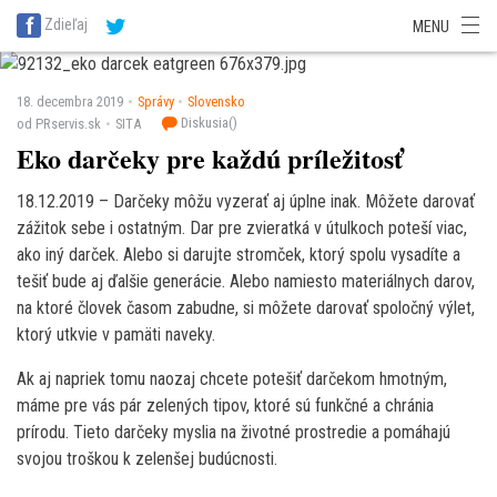
SITA Energetika
SITA Zdravotníctvo
SITA Financie
SITA Doprava
Zdieľaj
MENU
SITA Potravinárstvo
SITA Reality
SITA Školstvo
SITA Vidiek
18. decembra 2019
Správy
Slovensko
Diskusia(
)
od PRservis.sk
SITA
Eko darčeky pre každú príležitosť
18.12.2019 – Darčeky môžu vyzerať aj úplne inak. Môžete darovať
zážitok sebe i ostatným. Dar pre zvieratká v útulkoch poteší viac,
ako iný darček. Alebo si darujte stromček, ktorý spolu vysadíte a
tešiť bude aj ďalšie generácie. Alebo namiesto materiálnych darov,
na ktoré človek časom zabudne, si môžete darovať spoločný výlet,
ktorý utkvie v pamäti naveky.
Ak aj napriek tomu naozaj chcete potešiť darčekom hmotným,
máme pre vás pár zelených tipov, ktoré sú funkčné a chránia
prírodu. Tieto darčeky myslia na životné prostredie a pomáhajú
svojou troškou k zelenšej budúcnosti.