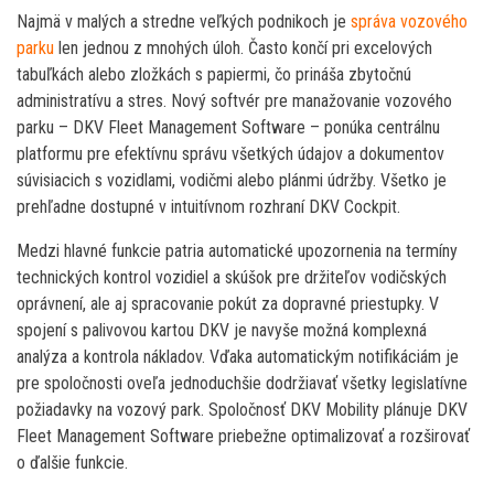
Najmä v malých a stredne veľkých podnikoch je
správa vozového
parku
len jednou z mnohých úloh. Často končí pri excelových
tabuľkách alebo zložkách s papiermi, čo prináša zbytočnú
administratívu a stres. Nový softvér pre manažovanie vozového
parku – DKV Fleet Management Software – ponúka centrálnu
platformu pre efektívnu správu všetkých údajov a dokumentov
súvisiacich s vozidlami, vodičmi alebo plánmi údržby. Všetko je
prehľadne dostupné v intuitívnom rozhraní DKV Cockpit.
Medzi hlavné funkcie patria automatické upozornenia na termíny
technických kontrol vozidiel a skúšok pre držiteľov vodičských
oprávnení, ale aj spracovanie pokút za dopravné priestupky. V
spojení s palivovou kartou DKV je navyše možná komplexná
analýza a kontrola nákladov. Vďaka automatickým notifikáciám je
pre spoločnosti oveľa jednoduchšie dodržiavať všetky legislatívne
požiadavky na vozový park. Spoločnosť DKV Mobility plánuje DKV
Fleet Management Software priebežne optimalizovať a rozširovať
o ďalšie funkcie.