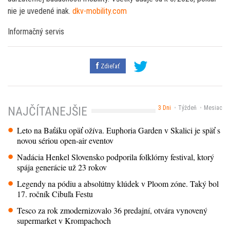
nie je uvedené inak.
dkv-mobility.com
Informačný servis
Zdieľať
3 Dni
Týždeň
Mesiac
NAJČÍTANEJŠIE
Leto na Baťáku opäť ožíva. Euphoria Garden v Skalici je späť s
novou sériou open-air eventov
Nadácia Henkel Slovensko podporila folklórny festival, ktorý
spája generácie už 23 rokov
Legendy na pódiu a absolútny klúdek v Ploom zóne. Taký bol
17. ročník Cibuľa Festu
Tesco za rok zmodernizovalo 36 predajní, otvára vynovený
supermarket v Krompachoch