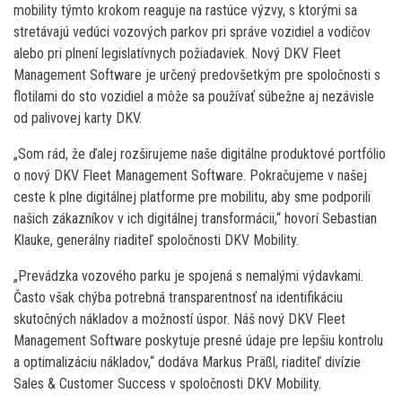
mobility týmto krokom reaguje na rastúce výzvy, s ktorými sa
stretávajú vedúci vozových parkov pri správe vozidiel a vodičov
alebo pri plnení legislatívnych požiadaviek. Nový DKV Fleet
Management Software je určený predovšetkým pre spoločnosti s
flotilami do sto vozidiel a môže sa používať súbežne aj nezávisle
od palivovej karty DKV.
„Som rád, že ďalej rozširujeme naše digitálne produktové portfólio
o nový DKV Fleet Management Software. Pokračujeme v našej
ceste k plne digitálnej platforme pre mobilitu, aby sme podporili
našich zákazníkov v ich digitálnej transformácii,“ hovorí Sebastian
Klauke, generálny riaditeľ spoločnosti DKV Mobility.
„Prevádzka vozového parku je spojená s nemalými výdavkami.
Často však chýba potrebná transparentnosť na identifikáciu
skutočných nákladov a možností úspor. Náš nový DKV Fleet
Management Software poskytuje presné údaje pre lepšiu kontrolu
a optimalizáciu nákladov,“ dodáva Markus Präßl, riaditeľ divízie
Sales & Customer Success v spoločnosti DKV Mobility.