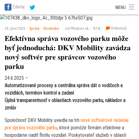
SITA Energetika
SITA Zdravotníctvo
SITA Financie
SITA Doprava
Zdieľaj
MENU
SITA Potravinárstvo
SITA Reality
SITA Školstvo
SITA Vidiek
Diskusia(
)
24. júna 2025
Správy
Slovensko
od PRservis.sk
SITA
Efektívna správa vozového parku môže
byť jednoduchá: DKV Mobility zavádza
nový softvér pre správcov vozového
parku
24.6.2025 –
Automatizované procesy a centrálna správa dát o vodičoch a
vozidlách, termínov kontrol a zadaní
Úplná transparentnosť v oblastiach vozového parku, nákladov a
zmlúv
Spoločnosť DKV Mobility uviedla na trh
nové softvérové riešenie
pre správu vozového parku
, ktoré pomôže firmám efektívne a
hospodárne riadiť flotilu vozidiel. Poskytovateľ služieb v oblasti