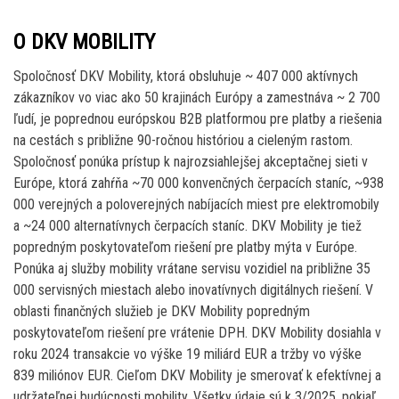
O DKV MOBILITY
Spoločnosť DKV Mobility, ktorá obsluhuje ~ 407 000 aktívnych
zákazníkov vo viac ako 50 krajinách Európy a zamestnáva ~ 2 700
ľudí, je poprednou európskou B2B platformou pre platby a riešenia
na cestách s približne 90-ročnou históriou a cieleným rastom.
Spoločnosť ponúka prístup k najrozsiahlejšej akceptačnej sieti v
Európe, ktorá zahŕňa ~70 000 konvenčných čerpacích staníc, ~938
000 verejných a poloverejných nabíjacích miest pre elektromobily
a ~24 000 alternatívnych čerpacích staníc. DKV Mobility je tiež
popredným poskytovateľom riešení pre platby mýta v Európe.
Ponúka aj služby mobility vrátane servisu vozidiel na približne 35
000 servisných miestach alebo inovatívnych digitálnych riešení. V
oblasti finančných služieb je DKV Mobility popredným
poskytovateľom riešení pre vrátenie DPH. DKV Mobility dosiahla v
roku 2024 transakcie vo výške 19 miliárd EUR a tržby vo výške
839 miliónov EUR. Cieľom DKV Mobility je smerovať k efektívnej a
udržateľnej budúcnosti mobility. Všetky údaje sú k 3/2025, pokiaľ