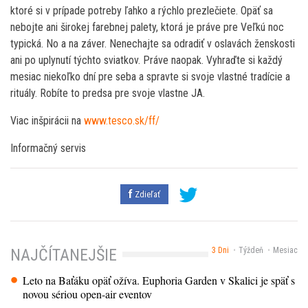
ktoré si v prípade potreby ľahko a rýchlo prezlečiete. Opäť sa
nebojte ani širokej farebnej palety, ktorá je práve pre Veľkú noc
typická. No a na záver. Nenechajte sa odradiť v oslavách ženskosti
ani po uplynutí týchto sviatkov. Práve naopak. Vyhraďte si každý
mesiac niekoľko dní pre seba a spravte si svoje vlastné tradície a
rituály. Robíte to predsa pre svoje vlastne JA.
Viac inšpirácii na
www.tesco.sk/ff/
Informačný servis
Zdieľať
3 Dni
Týždeň
Mesiac
NAJČÍTANEJŠIE
Leto na Baťáku opäť ožíva. Euphoria Garden v Skalici je späť s
novou sériou open-air eventov