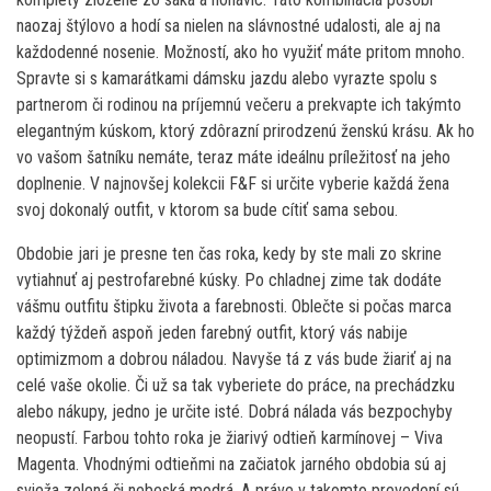
naozaj štýlovo a hodí sa nielen na slávnostné udalosti, ale aj na
každodenné nosenie. Možností, ako ho využiť máte pritom mnoho.
Spravte si s kamarátkami dámsku jazdu alebo vyrazte spolu s
partnerom či rodinou na príjemnú večeru a prekvapte ich takýmto
elegantným kúskom, ktorý zdôrazní prirodzenú ženskú krásu. Ak ho
vo vašom šatníku nemáte, teraz máte ideálnu príležitosť na jeho
doplnenie. V najnovšej kolekcii F&F si určite vyberie každá žena
svoj dokonalý outfit, v ktorom sa bude cítiť sama sebou.
Obdobie jari je presne ten čas roka, kedy by ste mali zo skrine
vytiahnuť aj pestrofarebné kúsky. Po chladnej zime tak dodáte
vášmu outfitu štipku života a farebnosti. Oblečte si počas marca
každý týždeň aspoň jeden farebný outfit, ktorý vás nabije
optimizmom a dobrou náladou. Navyše tá z vás bude žiariť aj na
celé vaše okolie. Či už sa tak vyberiete do práce, na prechádzku
alebo nákupy, jedno je určite isté. Dobrá nálada vás bezpochyby
neopustí. Farbou tohto roka je žiarivý odtieň karmínovej – Viva
Magenta. Vhodnými odtieňmi na začiatok jarného obdobia sú aj
svieža zelená či nebeská modrá. A práve v takomto prevedení sú