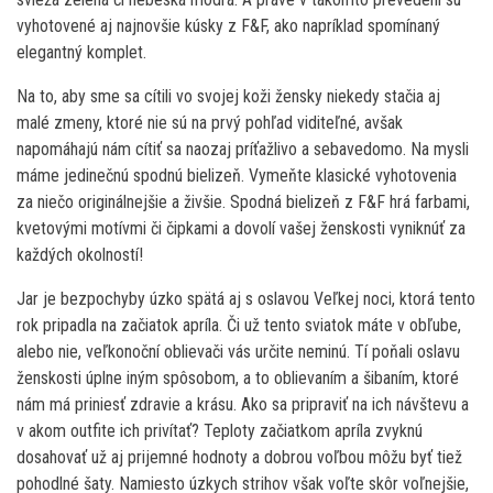
vyhotovené aj najnovšie kúsky z F&F, ako napríklad spomínaný
elegantný komplet.
Na to, aby sme sa cítili vo svojej koži žensky niekedy stačia aj
malé zmeny, ktoré nie sú na prvý pohľad viditeľné, avšak
napomáhajú nám cítiť sa naozaj príťažlivo a sebavedomo. Na mysli
máme jedinečnú spodnú bielizeň. Vymeňte klasické vyhotovenia
za niečo originálnejšie a živšie. Spodná bielizeň z F&F hrá farbami,
kvetovými motívmi či čipkami a dovolí vašej ženskosti vyniknúť za
každých okolností!
Jar je bezpochyby úzko spätá aj s oslavou Veľkej noci, ktorá tento
rok pripadla na začiatok apríla. Či už tento sviatok máte v obľube,
alebo nie, veľkonoční oblievači vás určite neminú. Tí poňali oslavu
ženskosti úplne iným spôsobom, a to oblievaním a šibaním, ktoré
nám má priniesť zdravie a krásu. Ako sa pripraviť na ich návštevu a
v akom outfite ich privítať? Teploty začiatkom apríla zvyknú
dosahovať už aj prijemné hodnoty a dobrou voľbou môžu byť tiež
pohodlné šaty. Namiesto úzkych strihov však voľte skôr voľnejšie,