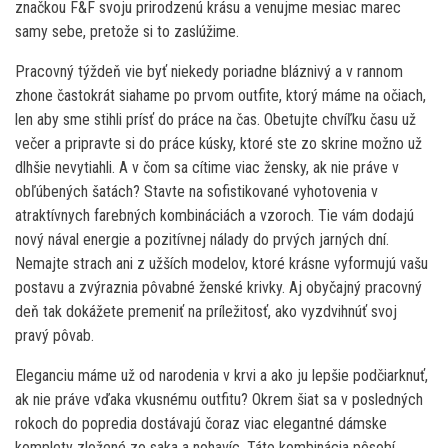
značkou F&F svoju prirodzenú krásu a venujme mesiac marec
samy sebe, pretože si to zaslúžime.
Pracovný týždeň vie byť niekedy poriadne bláznivý a v rannom
zhone častokrát siahame po prvom outfite, ktorý máme na očiach,
len aby sme stihli prísť do práce na čas. Obetujte chvíľku času už
večer a pripravte si do práce kúsky, ktoré ste zo skrine možno už
dlhšie nevytiahli. A v čom sa cítime viac žensky, ak nie práve v
obľúbených šatách? Stavte na sofistikované vyhotovenia v
atraktívnych farebných kombináciách a vzoroch. Tie vám dodajú
nový nával energie a pozitívnej nálady do prvých jarných dní.
Nemajte strach ani z užších modelov, ktoré krásne vyformujú vašu
postavu a zvýraznia pôvabné ženské krivky. Aj obyčajný pracovný
deň tak dokážete premeniť na príležitosť, ako vyzdvihnúť svoj
pravý pôvab.
Eleganciu máme už od narodenia v krvi a ako ju lepšie podčiarknuť,
ak nie práve vďaka vkusnému outfitu? Okrem šiat sa v posledných
rokoch do popredia dostávajú čoraz viac elegantné dámske
komplety zložené zo saka a nohavíc. Táto kombinácia pôsobí