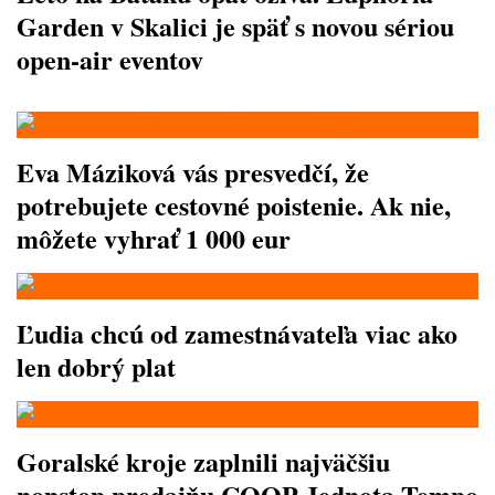
Garden v Skalici je späť s novou sériou
open-air eventov
Eva Máziková vás presvedčí, že
potrebujete cestovné poistenie. Ak nie,
môžete vyhrať 1 000 eur
Ľudia chcú od zamestnávateľa viac ako
len dobrý plat
Goralské kroje zaplnili najväčšiu
nonstop predajňu COOP Jednota Tempo