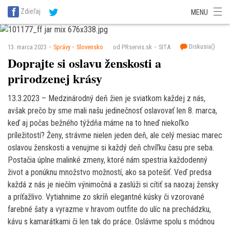
SITA Energetika
SITA Zdravotníctvo
SITA Financie
SITA Doprava
Zdieľaj
MENU
SITA Potravinárstvo
SITA Reality
SITA Školstvo
SITA Vidiek
Diskusia(
)
13. marca 2023
Správy
Slovensko
od PRservis.sk
SITA
Doprajte si oslavu ženskosti a
prirodzenej krásy
13.3.2023 – Medzinárodný deň žien je sviatkom každej z nás,
avšak prečo by sme mali našu jedinečnosť oslavovať len 8. marca,
keď aj počas bežného týždňa máme na to hneď niekoľko
príležitostí? Ženy, strávme nielen jeden deň, ale celý mesiac marec
oslavou ženskosti a venujme si každý deň chvíľku času pre seba.
Postačia úplne malinké zmeny, ktoré nám spestria každodenný
život a ponúknu množstvo možností, ako sa potešiť. Veď predsa
každá z nás je niečím výnimočná a zaslúži si cítiť sa naozaj žensky
a príťažlivo. Vytiahnime zo skríň elegantné kúsky či vzorované
farebné šaty a vyrazme v hravom outfite do ulíc na prechádzku,
kávu s kamarátkami či len tak do práce. Oslávme spolu s módnou