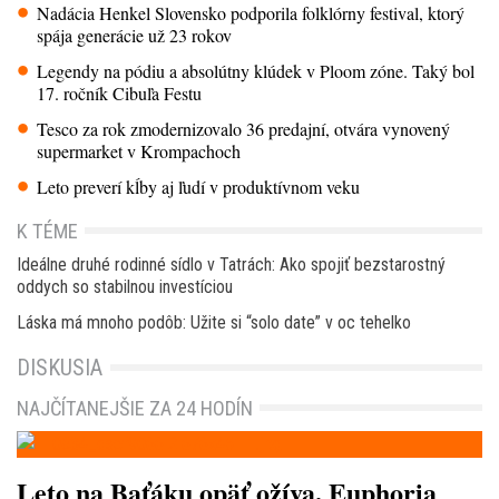
Nadácia Henkel Slovensko podporila folklórny festival, ktorý
spája generácie už 23 rokov
Legendy na pódiu a absolútny klúdek v Ploom zóne. Taký bol
17. ročník Cibuľa Festu
Tesco za rok zmodernizovalo 36 predajní, otvára vynovený
supermarket v Krompachoch
Leto preverí kĺby aj ľudí v produktívnom veku
K TÉME
Ideálne druhé rodinné sídlo v Tatrách: Ako spojiť bezstarostný
oddych so stabilnou investíciou
Láska má mnoho podôb: Užite si “solo date” v oc tehelko
DISKUSIA
NAJČÍTANEJŠIE ZA 24 HODÍN
Leto na Baťáku opäť ožíva. Euphoria