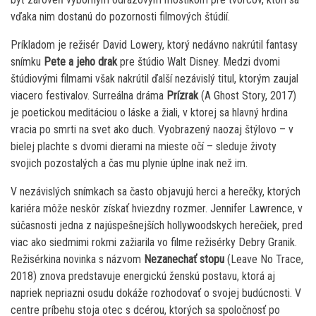
vďaka nim dostanú do pozornosti filmových štúdií.
Príkladom je režisér David Lowery, ktorý nedávno nakrútil fantasy
snímku
Pete a jeho drak
pre štúdio Walt Disney. Medzi dvomi
štúdiovými filmami však nakrútil ďalší nezávislý titul, ktorým zaujal
viacero festivalov. Surreálna dráma
Prízrak
(A Ghost Story, 2017)
je poetickou meditáciou o láske a žiali, v ktorej sa hlavný hrdina
vracia po smrti na svet ako duch. Vyobrazený naozaj štýlovo – v
bielej plachte s dvomi dierami na mieste očí – sleduje životy
svojich pozostalých a čas mu plynie úplne inak než im.
V nezávislých snímkach sa často objavujú herci a herečky, ktorých
kariéra môže neskôr získať hviezdny rozmer. Jennifer Lawrence, v
súčasnosti jedna z najúspešnejších hollywoodskych herečiek, pred
viac ako siedmimi rokmi zažiarila vo filme režisérky Debry Granik.
Režisérkina novinka s názvom
Nezanechať stopu
(Leave No Trace,
2018) znova predstavuje energickú ženskú postavu, ktorá aj
napriek nepriazni osudu dokáže rozhodovať o svojej budúcnosti. V
centre príbehu stoja otec s dcérou, ktorých sa spoločnosť po