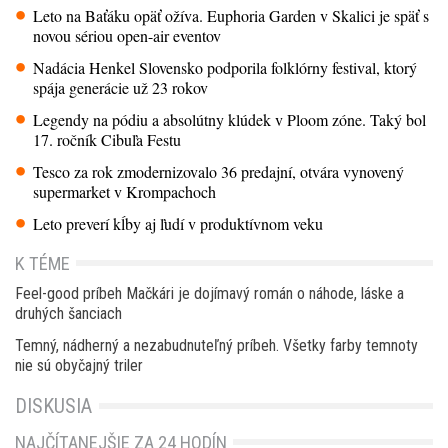
Leto na Baťáku opäť ožíva. Euphoria Garden v Skalici je späť s
novou sériou open-air eventov
Nadácia Henkel Slovensko podporila folklórny festival, ktorý
spája generácie už 23 rokov
Legendy na pódiu a absolútny klúdek v Ploom zóne. Taký bol
17. ročník Cibuľa Festu
Tesco za rok zmodernizovalo 36 predajní, otvára vynovený
supermarket v Krompachoch
Leto preverí kĺby aj ľudí v produktívnom veku
K TÉME
Feel-good príbeh Mačkári je dojímavý román o náhode, láske a
druhých šanciach
Temný, nádherný a nezabudnuteľný príbeh. Všetky farby temnoty
nie sú obyčajný triler
DISKUSIA
NAJČÍTANEJŠIE ZA 24 HODÍN