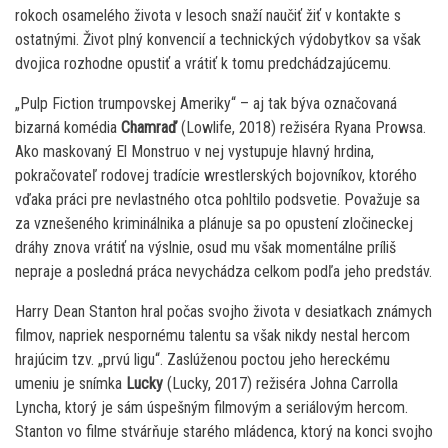
rokoch osamelého života v lesoch snaží naučiť žiť v kontakte s
ostatnými. Život plný konvencií a technických výdobytkov sa však
dvojica rozhodne opustiť a vrátiť k tomu predchádzajúcemu.
„Pulp Fiction trumpovskej Ameriky“ – aj tak býva označovaná
bizarná komédia
Chamraď
(Lowlife, 2018) režiséra Ryana Prowsa.
Ako maskovaný El Monstruo v nej vystupuje hlavný hrdina,
pokračovateľ rodovej tradície wrestlerských bojovníkov, ktorého
vďaka práci pre nevlastného otca pohltilo podsvetie. Považuje sa
za vznešeného kriminálnika a plánuje sa po opustení zločineckej
dráhy znova vrátiť na výslnie, osud mu však momentálne príliš
nepraje a posledná práca nevychádza celkom podľa jeho predstáv.
Harry Dean Stanton hral počas svojho života v desiatkach známych
filmov, napriek nespornému talentu sa však nikdy nestal hercom
hrajúcim tzv. „prvú ligu“. Zaslúženou poctou jeho hereckému
umeniu je snímka
Lucky
(Lucky, 2017) režiséra Johna Carrolla
Lyncha, ktorý je sám úspešným filmovým a seriálovým hercom.
Stanton vo filme stvárňuje starého mládenca, ktorý na konci svojho