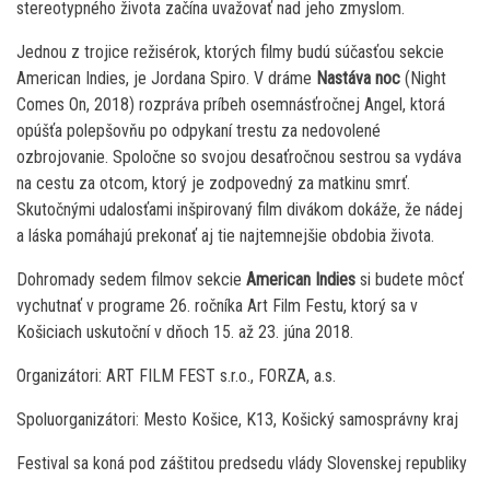
stereotypného života začína uvažovať nad jeho zmyslom.
Jednou z trojice režisérok, ktorých filmy budú súčasťou sekcie
American Indies, je Jordana Spiro. V dráme
Nastáva noc
(Night
Comes On, 2018) rozpráva príbeh osemnásťročnej Angel, ktorá
opúšťa polepšovňu po odpykaní trestu za nedovolené
ozbrojovanie. Spoločne so svojou desaťročnou sestrou sa vydáva
na cestu za otcom, ktorý je zodpovedný za matkinu smrť.
Skutočnými udalosťami inšpirovaný film divákom dokáže, že nádej
a láska pomáhajú prekonať aj tie najtemnejšie obdobia života.
Dohromady sedem filmov sekcie
American Indies
si budete môcť
vychutnať v programe 26. ročníka Art Film Festu, ktorý sa v
Košiciach uskutoční v dňoch 15. až 23. júna 2018.
Organizátori: ART FILM FEST s.r.o., FORZA, a.s.
Spoluorganizátori: Mesto Košice, K13, Košický samosprávny kraj
Festival sa koná pod záštitou predsedu vlády Slovenskej republiky