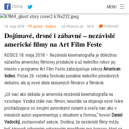
SITA Energetika
SITA Zdravotníctvo
SITA Financie
SITA Doprava
Zdieľaj
MENU
SITA Potravinárstvo
SITA Reality
SITA Školstvo
SITA Vidiek
Diskusia(
)
18. mája 2018
PR správy
Kultúra
od PRservis.sk
SITA
Dojímavé, drsné i zábavné – nezávislé
americké filmy na Art Film Feste
KOŠICE 18. mája 2018 – Nezávislá kinematografia je dôležitou
súčasťou americkej filmovej produkcie a už niekoľko rokov jej
miesto v programe Art Film Festu zabezpečuje sekcia
American
Indies.
Počas 26. ročníka festivalu ponúkne niekoľko pôsobivých
debutov, ale aj nové diela skúsených filmárov a filmárok.
„Už viac ako dekádu je americká nezávislá kinematografia na
vzostupe. Vzniká stále viac filmov, neustále sa objavujú nové tváre
prichádzajúce so svojimi autorskými víziami a oveľa viac ako v
minulosti autori experimentujú s obsahom a formou,“ hovorí
Daniel
Vadocký,
zostavovateľ sekcie. Dodáva, že nezávislé filmy môžu
byť zároveň výborným odrazovým mostíkom pre tvorcov, ktorí sa