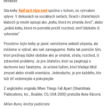
nevládze“.
Sila knihy
Keď sa ti rúca svet
spočíva v tichom, no vytrvalom
vplyve. V diskusiách na sociálnych sieťach, fórach i čitateľských
kluboch ju mnohí opisujú ako „knihu, ktorá mi zmenila život“, alebo
„jedinú knihu, ktorá mi pomohla prežiť rozchod, smrť blízkeho či
vyhorenie“.
Posolstvo tejto knihy je jasné: nemôžeme uniknúť utrpeniu, ale
môžeme si vybrať, ako naň zareagujeme. Kniha tak pomôže tým,
ktorí prežívajú ťažké obdobie ako je smútok, strata, rozchod, či
zdravotné problémy. Je pre čitateľov, ktorí sa zaujímajú o
duchovno bez fanatizmu. Je určená ľuďom, ktorí hľadajú hlbší
zmysel alebo stratili orientáciu. Jednoducho, je pre každého, kto
túži žiť vedomejšie a pokojnejšie
Z anglického originálu When Things Fall Apart (Shambhala
Publications, Inc., Boulder, CO, USA 2000) preložila Anna Rácová.
Milan Buno, knižný publicista