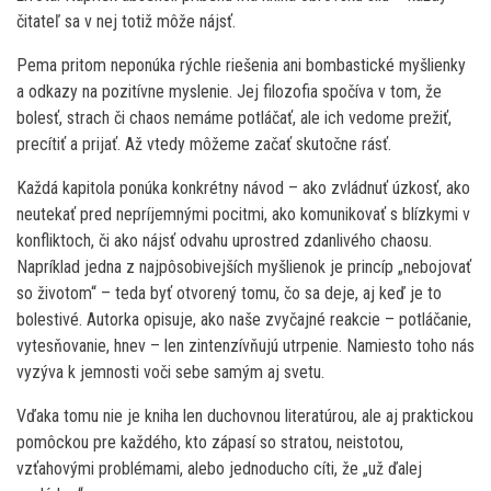
čitateľ sa v nej totiž môže nájsť.
Pema pritom neponúka rýchle riešenia ani bombastické myšlienky
a odkazy na pozitívne myslenie. Jej filozofia spočíva v tom, že
bolesť, strach či chaos nemáme potláčať, ale ich vedome prežiť,
precítiť a prijať. Až vtedy môžeme začať skutočne rásť.
Každá kapitola ponúka konkrétny návod – ako zvládnuť úzkosť, ako
neutekať pred nepríjemnými pocitmi, ako komunikovať s blízkymi v
konfliktoch, či ako nájsť odvahu uprostred zdanlivého chaosu.
Napríklad jedna z najpôsobivejších myšlienok je princíp „nebojovať
so životom“ – teda byť otvorený tomu, čo sa deje, aj keď je to
bolestivé. Autorka opisuje, ako naše zvyčajné reakcie – potláčanie,
vytesňovanie, hnev – len zintenzívňujú utrpenie. Namiesto toho nás
vyzýva k jemnosti voči sebe samým aj svetu.
Vďaka tomu nie je kniha len duchovnou literatúrou, ale aj praktickou
pomôckou pre každého, kto zápasí so stratou, neistotou,
vzťahovými problémami, alebo jednoducho cíti, že „už ďalej