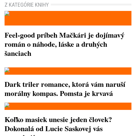
Z KATEGÓRIE KNIHY
Feel-good príbeh Mačkári je dojímavý
román o náhode, láske a druhých
šanciach
Dark triler romance, ktorá vám naruší
morálny kompas. Pomsta je krvavá
Koľko masiek unesie jeden človek?
Dokonalá od Lucie Saskovej vás