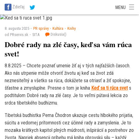
SITA Energetika
SITA Zdravotníctvo
SITA Financie
SITA Doprava
Zdieľaj
MENU
SITA Potravinárstvo
SITA Reality
SITA Školstvo
SITA Vidiek
8. augusta 2025
PR správy
Kultúra
Knihy
Diskusia(
)
od PRservis.sk
SITA
Dobré rady na zlé časy, keď sa vám rúca
svet!
8.8.2025 – Chcete poznať umenie žiť aj v tých najťažších časoch.
Ako nás utrpenie môže otvoriť životu aj keď sa život zdá
neznesiteľný a všetko sa rúca, dokážete sa otriasť a žiť spokojne,
šťastne a zmysluplne. Presne o tom je kniha
Keď sa ti rúca svet
s
podtitulom Dobré rady na zlé časy. Je to veľmi pútavá lekcia zo
srdca tibetského budhizmu.
Tibetská budhistka Pema Čhodron ukazuje cestu hlbokého prijatia,
súcitu a vedomej prítomnosti cez účinné rady a zamyslenia. Je to
mozaika krátkych kapitol plných múdrosti, inšpirácií a postrehov zo
života. Napriek absencii príbehu má kniha obrovskú silu – každý