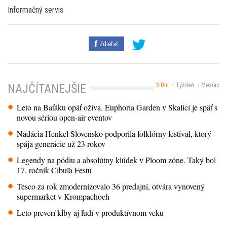
Informačný servis
Zdieľať
3 Dni
Týždeň
Mesiac
NAJČÍTANEJŠIE
Leto na Baťáku opäť ožíva. Euphoria Garden v Skalici je späť s
novou sériou open-air eventov
Nadácia Henkel Slovensko podporila folklórny festival, ktorý
spája generácie už 23 rokov
Legendy na pódiu a absolútny klúdek v Ploom zóne. Taký bol
17. ročník Cibuľa Festu
Tesco za rok zmodernizovalo 36 predajní, otvára vynovený
supermarket v Krompachoch
Leto preverí kĺby aj ľudí v produktívnom veku