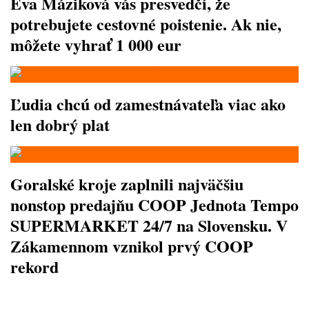
Eva Máziková vás presvedčí, že
potrebujete cestovné poistenie. Ak nie,
môžete vyhrať 1 000 eur
Ľudia chcú od zamestnávateľa viac ako
len dobrý plat
Goralské kroje zaplnili najväčšiu
nonstop predajňu COOP Jednota Tempo
SUPERMARKET 24/7 na Slovensku. V
Zákamennom vznikol prvý COOP
rekord