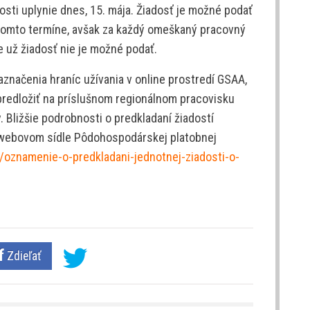
osti uplynie dnes, 15. mája. Žiadosť je možné podať
tomto termíne, avšak za každý omeškaný pracovný
 už žiadosť nie je možné podať.
aznačenia hraníc užívania v online prostredí GSAA,
predložiť na príslušnom regionálnom pracovisku
 Bližšie podrobnosti o predkladaní žiadostí
 webovom sídle Pôdohospodárskej platobnej
y/oznamenie-o-predkladani-jednotnej-ziadosti-o-
Zdieľať