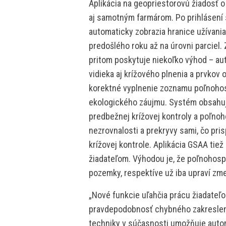
Aplikácia na geopriestorovú žiadosť 
aj samotným farmárom. Po prihlásení 
automaticky zobrazia hranice užívani
predošlého roku až na úrovni parciel. 
pritom poskytuje niekoľko výhod – au
vidieka aj krížového plnenia a prvkov
korektné vyplnenie zoznamu poľnoho
ekologického záujmu. Systém obsahuj
predbežnej krížovej kontroly a poľno
nezrovnalosti a prekryvy sami, čo pris
krížovej kontrole. Aplikácia GSAA tie
žiadateľom. Výhodou je, že poľnohospo
pozemky, respektíve už iba upraví zme
„Nové funkcie uľahčia prácu žiadateľo
pravdepodobnosť chybného zakreslen
techniky v súčasnosti umožňuje aut