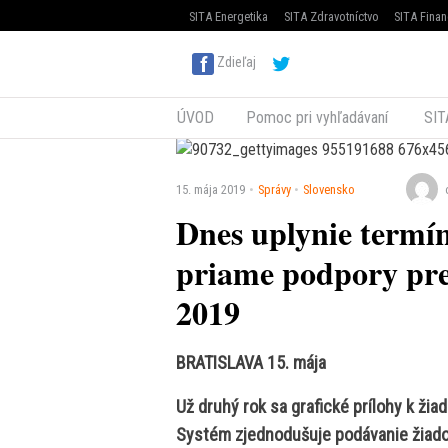
SITA Energetika
SITA Zdravotníctvo
SITA Finan
Zdieľaj
ÚVOD
Pomoc pri vyhľadávaní
SIT
15. mája 2019
Správy
Slovensko
Dnes uplynie termín
priame podpory pre
2019
BRATISLAVA 15. mája
Už druhý rok sa grafické prílohy k ži
Systém zjednodušuje podávanie žiado