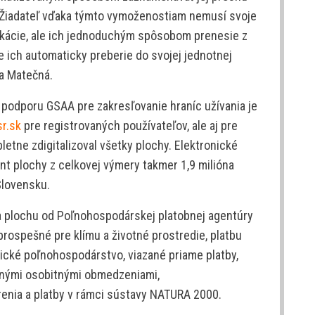
. Žiadateľ vďaka týmto vymoženostiam nemusí svoje
ikácie, ale ich jednoduchým spôsobom prenesie z
e ich automaticky preberie do svojej jednotnej
la Matečná.
 podporu GSAA pre zakresľovanie hraníc užívania je
r.sk
pre registrovaných používateľov, ale aj pre
letne zdigitalizoval všetky plochy. Elektronické
ent plochy z celkovej výmery takmer 1,9 milióna
Slovensku.
a plochu od Poľnohospodárskej platobnej agentúry
ospešné pre klímu a životné prostredie, platbu
cké poľnohospodárstvo, viazané priame platby,
 inými osobitnými obmedzeniami,
enia a platby v rámci sústavy NATURA 2000.