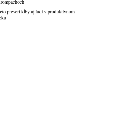
rompachoch
eto preverí kĺby aj ľudí v produktívnom
eku