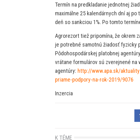
Termín na predkladanie jednotnej žiad
maximálne 25 kalendárnych dní aj po 
deň so sankciou 1%. Po tomto termíne
Agrorezort tiež pripomína, že okrem z
je potrebné samotnú žiadosť fyzicky 
Pôdohospodárskej platobnej agentúry.
vrátane formulárov sú zverejnené na
agentúry:
http://www.apa.sk/aktualit
priame-podpory-na-rok-2019/9076
Inzercia
K TÉME