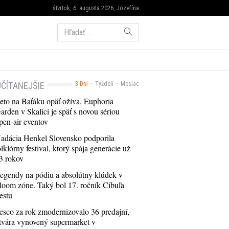
štvrtok, 6. augusta 2026, Jozefína
Hľadať:
ČÍTANEJŠIE
3 Dni
Týždeň
Mesiac
eto na Baťáku opäť ožíva. Euphoria
arden v Skalici je späť s novou sériou
pen-air eventov
adácia Henkel Slovensko podporila
olklórny festival, ktorý spája generácie už
3 rokov
egendy na pódiu a absolútny klúdek v
loom zóne. Taký bol 17. ročník Cibuľa
estu
esco za rok zmodernizovalo 36 predajní,
tvára vynovený supermarket v