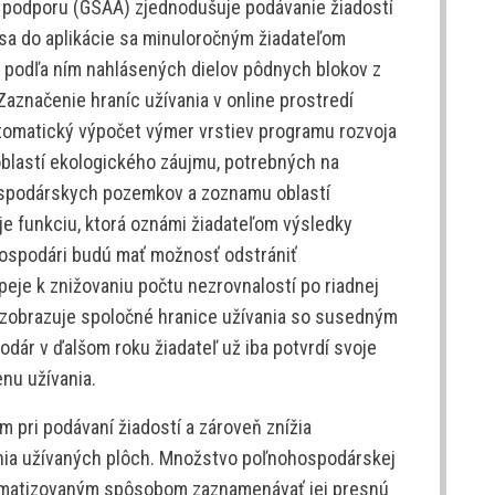
o podporu (GSAA) zjednodušuje podávanie žiadostí
sa do aplikácie sa minuloročným žiadateľom
a podľa ním nahlásených dielov pôdnych blokov z
Zaznačenie hraníc užívania v online prostredí
tomatický výpočet výmer vrstiev programu rozvoja
 oblastí ekologického záujmu, potrebných na
spodárskych pozemkov a zoznamu oblastí
e funkciu, ktorá oznámi žiadateľom výsledky
hospodári budú mať možnosť odstrániť
peje k znižovaniu počtu nezrovnalostí po riadnej
ž zobrazuje spoločné hranice užívania so susedným
dár v ďalšom roku žiadateľ už iba potvrdí svoje
nu užívania.
m pri podávaní žiadostí a zároveň znížia
ia užívaných plôch. Množstvo poľnohospodárskej
omatizovaným spôsobom zaznamenávať jej presnú