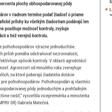
K
66 percenta plochy obhospodarovanej pôdy
L
v
rov v riadnom termíne podať žiadosť o priame
rafické prílohy ku všetkým žiadostiam podávajú len
ne posilňuje možnosť kontroly, zvyšuje
ii a tiež verejnú kontrolu.
pre poľnohospodárov výrazne jednoduchšie.
ch príloh pomáha odstraňovať nezrovnalosti,
efektívňuje spôsob kontroly. V oblasti agrodotácií
tnosť. Agrorezort od minulého roka zverejňuje
ch, na ktoré poberajú žiadatelia dotácie
b pre poľnohospodárov. Poľnohospodári aj vlastníci
bhospodarovanej pôdy jednoduchým a prehľadným
tívne riešiť,“ vysvetlila vicepremiérka a ministerka
(MPRV SR) Gabriela Matečná.