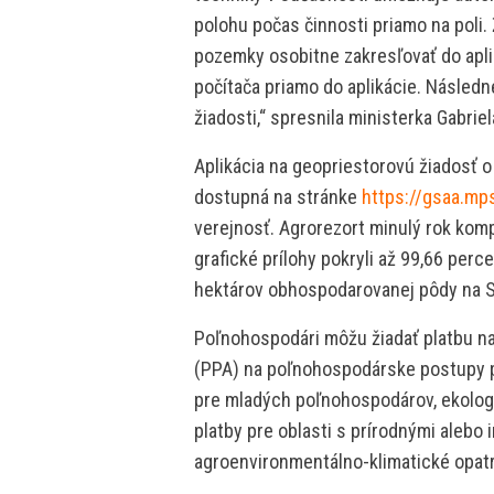
polohu počas činnosti priamo na poli
pozemky osobitne zakresľovať do apl
počítača priamo do aplikácie. Následn
žiadosti,“ spresnila ministerka Gabrie
Aplikácia na geopriestorovú žiadosť o
dostupná na stránke
https://gsaa.mps
verejnosť. Agrorezort minulý rok komp
grafické prílohy pokryli až 99,66 perc
hektárov obhospodarovanej pôdy na 
Poľnohospodári môžu žiadať platbu n
(PPA) na poľnohospodárske postupy pr
pre mladých poľnohospodárov, ekologi
platby pre oblasti s prírodnými alebo
agroenvironmentálno-klimatické opatr