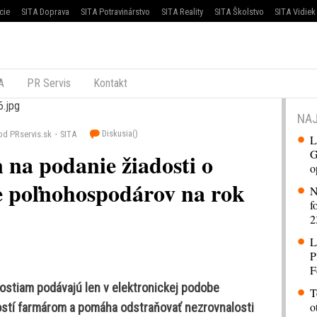
cie
SITA Doprava
SITA Potravinárstvo
SITA Reality
SITA Školstvo
SITA Vidiek
A
PR Servis
Kontakt
NAJ
Diskusia(
)
od PRservis.sk
SITA
L
G
 na podanie žiadosti o
o
 poľnohospodárov na rok
N
f
2
L
P
F
adostiam podávajú len v elektronickej podobe
T
o
stí farmárom a pomáha odstraňovať nezrovnalosti