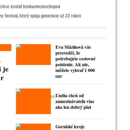
ak chce zostať konkurencieschopná
y festival, ktorý spája generácie už 23 rokov
Eva Máziková vás
presvedčí, že
.
potrebujete cestovné
poistenie. Ak nie,
 je
môžete vyhrať 1 000
ir
eur
Ľudia chcú od
zamestnávateľa viac
ako len dobrý plat
Goralské kroje