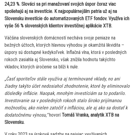
24,23 %. Slováci sa pri manažovaní svojich úspor čoraz viac
spoliehajú aj na investície. K najpopulárnejším patria už aj na
Slovensku investície do automatizovaných ETF fondov. Využíva ich
vyše 56 % slovenských klientov investičnej aplikácie XTB.
Väčšina slovenských domácností necháva svoje peniaze na
bežných účtoch, ktorých hlavnou výhodou je okamžitá likvidita –
úspory sú dostupné kedykoľvek. Inflačná vlna, ktorá v posledných
rokoch zasiahla aj Slovensko, však znížila hodnotu takýchto
vkladov, ktorých úročenie sa blíži k nule.
„Časť sporiteľov stále využíva aj termínované vklady, no ani
žiadny takýto účet nedosiahol zhodnotenie, ktoré by eliminovalo
dôsledky inflácie. Naopak, mnohým investíciám sa to podarilo.
Investovanie sa v posledných rokoch stalo široko prijímanou
možnosťou, ako nielen zatočiť s infláciou, ale aj ako sa dostať k
dodatočnému výnosu,“
hovorí
Tomáš Vranka, analytik XTB na
Slovensku.
V roku 2023 sa úrokové sadzby na najviac využívaných