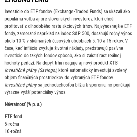
Investície do ETF fondov (Exchange-Traded Funds) sa ukázali ako
populárna voľba aj pre slovenských investorov, ktorí chcú
profitovať z dlhodobého rastu akciových trhov. Najvýnosnejšie ETF
fondy, zamerané napríklad na index S&P 500, dosahujú ročný výnos
okolo 10 % v skúmaných časových obdobiach 5, 10 a 15 rokov. V
čase, keď inflácia zvyšuje životné náklady, predstavujú pasívne
investície do takých fondov spôsob, ako si zaistiť rast reálnej
hodnoty peňazí. Na dopyt trhu reaguje aj nový produkt XTB
Investičné plány (Savings),
ktoré automaticky investujú zvolený
objem finančných prostriedkov do vybraných ETF fondov.
Investičné plány
sa jednoduchosťou blížia k sporeniu, no ponúkajú
výrazne vyšší potenciálny výnos.
Návratnosť (% p. a.)
ETF fond
5-ročná
10-ročná