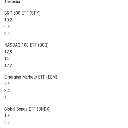
15-ročná
S&P 500 ETF (SPY)
10,2
9,8
8,3
NASDAQ-100 ETF (QQQ)
12,8
14
12.2
Emerging Markets ETF (EEM)
5,6
3,4
4
Global Bonds ETF (BNDX)
1,8
2,2