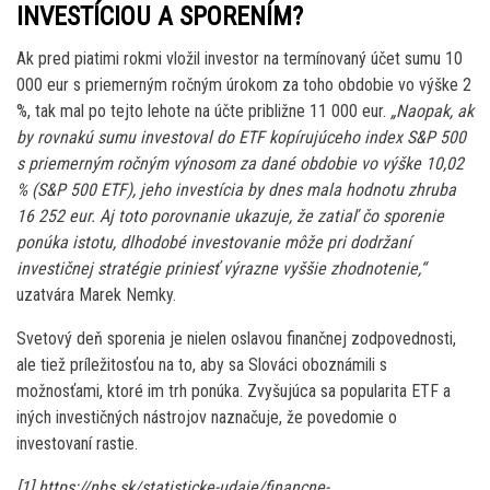
INVESTÍCIOU A SPORENÍM?
Ak pred piatimi rokmi vložil investor na termínovaný účet sumu 10
000 eur s priemerným ročným úrokom za toho obdobie vo výške 2
%, tak mal po tejto lehote na účte približne 11 000 eur.
„Naopak, ak
by rovnakú sumu investoval do ETF kopírujúceho index S&P 500
s priemerným ročným výnosom za dané obdobie vo výške 10,02
% (S&P 500 ETF), jeho investícia by dnes mala hodnotu zhruba
16 252 eur. Aj toto porovnanie ukazuje, že zatiaľ čo sporenie
ponúka istotu, dlhodobé investovanie môže pri dodržaní
investičnej stratégie priniesť výrazne vyššie zhodnotenie,“
uzatvára Marek Nemky.
Svetový deň sporenia je nielen oslavou finančnej zodpovednosti,
ale tiež príležitosťou na to, aby sa Slováci oboznámili s
možnosťami, ktoré im trh ponúka. Zvyšujúca sa popularita ETF a
iných investičných nástrojov naznačuje, že povedomie o
investovaní rastie.
[1]
https://nbs.sk/statisticke-udaje/financne-