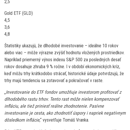
2,5
Gold ETF (GLD)
4,5
3,6
4,8
Štatistiky ukazujú, že dlhodobé investovanie – ideálne 10 rokov
alebo viac – môže výrazne zvýšiť hodnotu vložených prostriedkov.
Napríklad priemerný výnos indexu S&P 500 za posledných desať
rokov dosahuje zhruba 9 % ročne. I v období ekonomických kríz,
keď môžu trhy krátkodobo strácať, historické údaje potvrdzujú, že
trhy majú tendenciu sa zotavovať a pokračovať v raste.
„
Investovanie do ETF fondov umožňuje investorom profitovať z
dlhodobého rastu trhov. Tento rast môže nielen kompenzovať
infláciu, ale tiež priniesť reálne zhodnotenie. Pasívne
investovanie je cesta, ako zhodnotiť úspory i napriek negatívnym
dôsledkom inflácie
,“ vysvetľuje Tomáš Vranka.