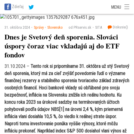
SITA Energetika
SITA Zdravotníctvo
SITA Financie
SITA Doprava
Zdieľaj
MENU
SITA Potravinárstvo
SITA Reality
SITA Školstvo
SITA Vidiek
Diskusia(
)
31. októbra 2024
Správy
Slovensko
od PRservis.sk
SITA
Dnes je Svetový deň sporenia. Slováci
úspory čoraz viac vkladajú aj do ETF
fondov
31.10.2024 –
Tento rok si pripomíname 31. októbra už stý Svetový
deň sporenia, ktorý má za cieľ zvýšiť povedomie ľudí o význame
finančnej rezervy a stabilného sporenia tvoriaceho základ zdravých
osobných financií. Hoci bankové vklady sú obľúbené pre svoju
bezpečnosť, inflácia na Slovensku znížila ich reálnu hodnotu. Ku
koncu roka 2023 sa úrokové sadzby na termínovaných účtoch
pohybovali podľa údajov NBS[1] na úrovni 2,4 %, kým priemerná
inflácia vlani dosiahla 10,5 %, čo viedlo k reálnej strate úspor.
Naproti tomu investovanie ponúka vyššie výnosy, ktoré môžu
infláciu prekonať. Napríklad index S&P 500 dosiahol vlani výnos až