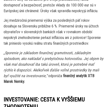
dostupnosť a bezpečnosť, pretože vklady do 100 000 eur sú v
Európskej únii chránené. Úroky však spravidla nepokryjú infláciu.
Jej medziročná priemerná výška za posledných päť rokov
dosahuje na Slovensku približne 6 %. Priemerné úroky na účtoch
obyvateľov v slovenských bankách však v rovnakom období
nepokryli znehodnotenie peňazí infláciou ani z polovice! Sporenie
tak prinieslo vysokú reálnu stratu finančných prostriedkov.
„
Sporenie je základom finančnej gramotnosti, základným
spôsobom, ako nakladať s prebytočnou hotovosťou. Jej objem by
však mal dosahovať iba takú úroveň, ktorú je potrebné mať
rýchlo k dispozícii. Akékoľvek ďalšie voľné prostriedky by mali
byť využité na investovanie,“
odporúča
finančný analytik XTB
Marek Nemky.
INVESTOVANIE: CESTA K VYŠŠIEMU
ZHODNOTENIU