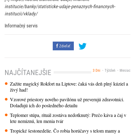
institucie/banky/statisticke-udaje-penaznych-financnych-
institucii/vklady/
Informačný servis
Zdieľať
3 Dni
Týždeň
Mesiac
NAJČÍTANEJŠIE
Zažite magický Rokfort na Liptove: čaká vás deň plný kúziel a
živý had!
Vzorové priestory nového pavilónu už preverujú zdravotníci.
Dolaďujú ich do posledného detailu
Teplomer stúpa, rituál zostáva nedotknutý: Prečo káva a čaj v
lete nemiznú, len menia tvár
Tropické šestonedelie. Čo robia horúčavy s telom mamy a