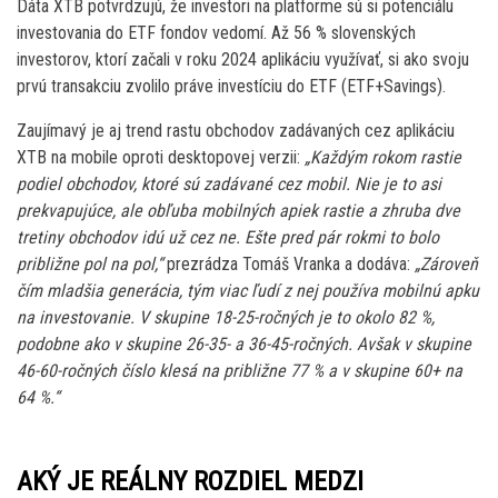
Dáta XTB potvrdzujú, že investori na platforme sú si potenciálu
investovania do ETF fondov vedomí. Až 56 % slovenských
investorov, ktorí začali v roku 2024 aplikáciu využívať, si ako svoju
prvú transakciu zvolilo práve investíciu do ETF (ETF+Savings).
Zaujímavý je aj trend rastu obchodov zadávaných cez aplikáciu
XTB na mobile oproti desktopovej verzii:
„Každým rokom rastie
podiel obchodov, ktoré sú zadávané cez mobil. Nie je to asi
prekvapujúce, ale obľuba mobilných apiek rastie a zhruba dve
tretiny obchodov idú už cez ne. Ešte pred pár rokmi to bolo
približne pol na pol,“
prezrádza Tomáš Vranka a dodáva:
„Zároveň
čím mladšia generácia, tým viac ľudí z nej používa mobilnú apku
na investovanie. V skupine 18-25-ročných je to okolo 82 %,
podobne ako v skupine 26-35- a 36-45-ročných. Avšak v skupine
46-60-ročných číslo klesá na približne 77 % a v skupine 60+ na
64 %.“
AKÝ JE REÁLNY ROZDIEL MEDZI