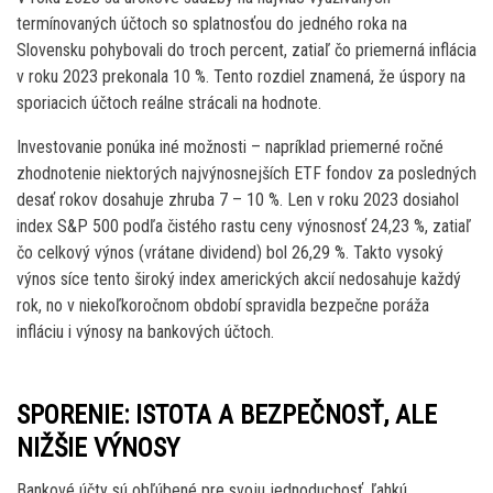
termínovaných účtoch so splatnosťou do jedného roka na
Slovensku pohybovali do troch percent, zatiaľ čo priemerná inflácia
v roku 2023 prekonala 10 %. Tento rozdiel znamená, že úspory na
sporiacich účtoch reálne strácali na hodnote.
Investovanie ponúka iné možnosti – napríklad priemerné ročné
zhodnotenie niektorých najvýnosnejších ETF fondov za posledných
desať rokov dosahuje zhruba 7 – 10 %. Len v roku 2023 dosiahol
index S&P 500 podľa čistého rastu ceny výnosnosť 24,23 %, zatiaľ
čo celkový výnos (vrátane dividend) bol 26,29 %. Takto vysoký
výnos síce tento široký index amerických akcií nedosahuje každý
rok, no v niekoľkoročnom období spravidla bezpečne poráža
infláciu i výnosy na bankových účtoch.
SPORENIE: ISTOTA A BEZPEČNOSŤ, ALE
NIŽŠIE VÝNOSY
Bankové účty sú obľúbené pre svoju jednoduchosť, ľahkú