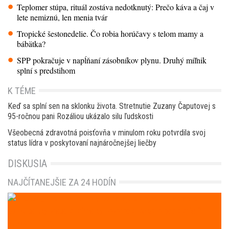
Teplomer stúpa, rituál zostáva nedotknutý: Prečo káva a čaj v
lete nemiznú, len menia tvár
Tropické šestonedelie. Čo robia horúčavy s telom mamy a
bábätka?
SPP pokračuje v napĺňaní zásobníkov plynu. Druhý míľnik
splní s predstihom
K TÉME
Keď sa splní sen na sklonku života. Stretnutie Zuzany Čaputovej s
95-ročnou pani Rozáliou ukázalo silu ľudskosti
Všeobecná zdravotná poisťovňa v minulom roku potvrdila svoj
status lídra v poskytovaní najnáročnejšej liečby
DISKUSIA
NAJČÍTANEJŠIE ZA 24 HODÍN