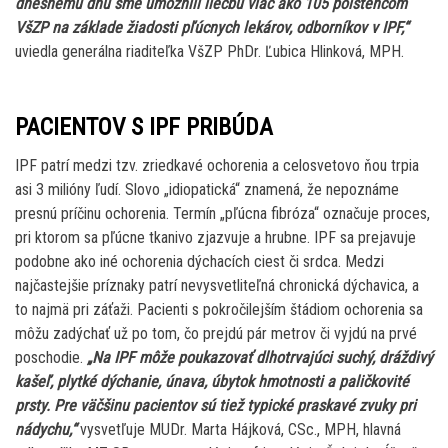
dnešnému dňu sme umožnili liečbu viac ako 105 poistencom
VšZP na základe žiadosti pľúcnych lekárov, odborníkov v IPF,“
uviedla generálna riaditeľka VšZP PhDr. Ľubica Hlinková, MPH.
PACIENTOV S IPF PRIBÚDA
IPF patrí medzi tzv. zriedkavé ochorenia a celosvetovo ňou trpia
asi 3 milióny ľudí. Slovo „idiopatická“ znamená, že nepoznáme
presnú príčinu ochorenia. Termín „pľúcna fibróza“ označuje proces,
pri ktorom sa pľúcne tkanivo zjazvuje a hrubne. IPF sa prejavuje
podobne ako iné ochorenia dýchacích ciest či srdca. Medzi
najčastejšie príznaky patrí nevysvetliteľná chronická dýchavica, a
to najmä pri záťaži. Pacienti s pokročilejším štádiom ochorenia sa
môžu zadýchať už po tom, čo prejdú pár metrov či vyjdú na prvé
poschodie.
„Na IPF môže poukazovať dlhotrvajúci suchý, dráždivý
kašeľ, plytké dýchanie, únava, úbytok hmotnosti a paličkovité
prsty. Pre väčšinu pacientov sú tiež typické praskavé zvuky pri
nádychu,“
vysvetľuje MUDr. Marta Hájková, CSc., MPH, hlavná