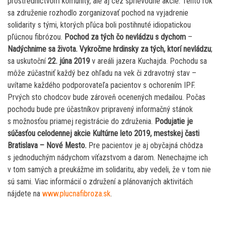
prostredníctvom komunity, ale aj cez sprievodné akcie. Tento rok
sa združenie rozhodlo zorganizovať pochod na vyjadrenie
solidarity s tými, ktorých pľúca boli postihnuté idiopatickou
pľúcnou fibrózou.
Pochod za tých čo nevládzu s dychom
–
Nadýchnime sa života. Vykročme hrdinsky za tých, ktorí nevládzu
;
sa uskutoční
22. júna 2019
v areáli jazera Kuchajda. Pochodu sa
môže zúčastniť každý bez ohľadu na vek či zdravotný stav –
uvítame každého podporovateľa pacientov s ochorením IPF.
Prvých sto chodcov bude zároveň ocenených medailou. Počas
pochodu bude pre účastníkov pripravený informačný stánok
s možnosťou priamej registrácie do združenia.
Podujatie je
súčasťou celodennej akcie Kultúrne leto 2019, mestskej časti
Bratislava – Nové Mesto.
Pre pacientov je aj obyčajná chôdza
s jednoduchým nádychom víťazstvom a darom. Nenechajme ich
v tom samých a preukážme im solidaritu, aby vedeli, že v tom nie
sú sami. Viac informácií o združení a plánovaných aktivitách
nájdete na
www.plucnafibroza.sk
.