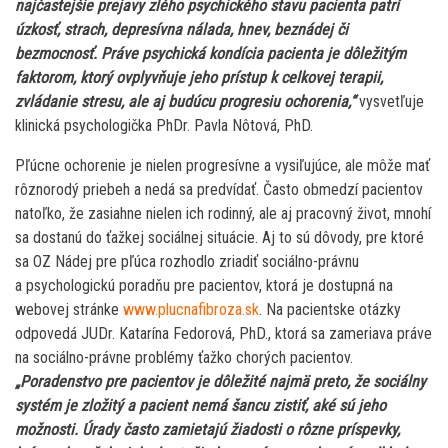
najčastejšie prejavy zlého psychického stavu pacienta patrí
úzkosť, strach, depresívna nálada, hnev, beznádej či
bezmocnosť. Práve psychická kondícia pacienta je dôležitým
faktorom, ktorý ovplyvňuje jeho prístup k celkovej terapii,
zvládanie stresu, ale aj budúcu progresiu ochorenia,“
vysvetľuje
klinická psychologička PhDr. Pavla Nôtová, PhD.
Pľúcne ochorenie je nielen progresívne a vysiľujúce, ale môže mať
rôznorodý priebeh a nedá sa predvídať. Často obmedzí pacientov
natoľko, že zasiahne nielen ich rodinný, ale aj pracovný život, mnohí
sa dostanú do ťažkej sociálnej situácie. Aj to sú dôvody, pre ktoré
sa OZ Nádej pre pľúca rozhodlo zriadiť sociálno-právnu
a psychologickú poradňu pre pacientov, ktorá je dostupná na
webovej stránke
www.plucnafibroza.sk
. Na pacientske otázky
odpovedá JUDr. Katarína Fedorová, PhD., ktorá sa zameriava práve
na sociálno-právne problémy ťažko chorých pacientov.
„Poradenstvo pre pacientov je dôležité najmä preto, že sociálny
systém je zložitý a pacient nemá šancu zistiť, aké sú jeho
možnosti. Úrady často zamietajú žiadosti o rôzne príspevky,