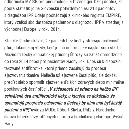
odborníčka MZ SR pre pneumológiu a ftizeológiu. Ďalej dopĺňa, že
podľa štatistík je na Slovensku potvrdených asi 213 pacientov
s diagnózou IPF. Údaje pochádzajú z klinického registra EMPIRE,
ktorý vznikol ako databáza pacientov s diagnózou IPF v strednej a
východnej Európe, v roku 2014.
Klinické štúdie ukázali, že pacienti bez liečby strácajú funkčnosť
pľúc, dokonca aj vtedy, keď je ich ochorenie v najskoršom štádiu.
Možnosti liečby idiopatickej pľúcnej fibrózy sú zatiaľ obmedzené,
do roku 2014 nebol pre pacientov žiadny liek. Dnes sú k dispozícii
takzvané antifibrotiká, ktoré priamo zasahujú do procesu
zjazvovania tkaniva. Neliečia už zjazvené časti pľúc, ale dokážu
predísť alebo spomaliť zjazvenie ďalších zdravých alebo minimálne
postihnutých častí pľúc.
„V súčasnosti sú priamo na liečbu IPF
schválené dva antifibrotické lieky, u ktorých sa dokázalo, že
spomaľujú progresiu ochorenia a liečený by nimi mal byť každý
pacient s IPF,“
uvádza MUDr. Róbert Slivka, PhD, z Národného
ústavu tuberkulózy, pľúcnych chorôb a hrudníkovej chirurgie Vyšné
Hágy.