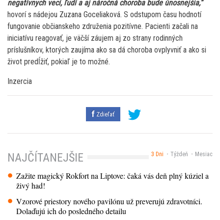
negatívnych vecí, ľudí a aj náročná choroba bude únosnejšia,“
hovorí s nádejou Zuzana Goceliaková. S odstupom času hodnotí
fungovanie občianskeho združenia pozitívne. Pacienti začali na
iniciatívu reagovať, je väčší záujem aj zo strany rodinných
príslušníkov, ktorých zaujíma ako sa dá choroba ovplyvniť a ako si
život predĺžiť, pokiaľ je to možné.
Inzercia
Zdieľať
3 Dni
Týždeň
Mesiac
NAJČÍTANEJŠIE
Zažite magický Rokfort na Liptove: čaká vás deň plný kúziel a
živý had!
Vzorové priestory nového pavilónu už preverujú zdravotníci.
Dolaďujú ich do posledného detailu