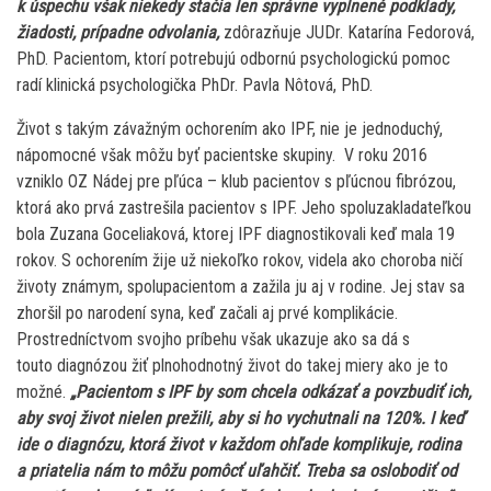
k úspechu však niekedy stačia len správne vyplnené podklady,
žiadosti, prípadne odvolania,
zdôrazňuje JUDr. Katarína Fedorová,
PhD. Pacientom, ktorí potrebujú odbornú psychologickú pomoc
radí klinická psychologička PhDr. Pavla Nôtová, PhD.
Život s takým závažným ochorením ako IPF, nie je jednoduchý,
nápomocné však môžu byť pacientske skupiny. V roku 2016
vzniklo OZ Nádej pre pľúca – klub pacientov s pľúcnou fibrózou,
ktorá ako prvá zastrešila pacientov s IPF. Jeho spoluzakladateľkou
bola Zuzana Goceliaková, ktorej IPF diagnostikovali keď mala 19
rokov. S ochorením žije už niekoľko rokov, videla ako choroba ničí
životy známym, spolupacientom a zažila ju aj v rodine. Jej stav sa
zhoršil po narodení syna, keď začali aj prvé komplikácie.
Prostredníctvom svojho príbehu však ukazuje ako sa dá s
touto diagnózou žiť plnohodnotný život do takej miery ako je to
možné.
„Pacientom s IPF by som chcela odkázať a povzbudiť ich,
aby svoj život nielen prežili, aby si ho vychutnali na 120%. I keď
ide o diagnózu, ktorá život v každom ohľade komplikuje, rodina
a priatelia nám to môžu pomôcť uľahčiť. Treba sa oslobodiť od