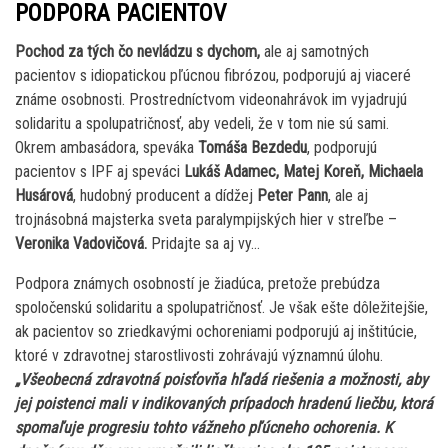
PODPORA PACIENTOV
Pochod za tých čo nevládzu s dychom,
ale aj samotných
pacientov s idiopatickou pľúcnou fibrózou, podporujú aj viaceré
známe osobnosti. Prostredníctvom videonahrávok im vyjadrujú
solidaritu a spolupatričnosť, aby vedeli, že v tom nie sú sami.
Okrem ambasádora, speváka
Tomáša Bezdedu
, podporujú
pacientov s IPF aj speváci
Lukáš Adamec, Matej Koreň, Michaela
Husárová
, hudobný producent a dídžej
Peter Pann
, ale aj
trojnásobná majsterka sveta paralympijských hier v streľbe –
Veronika Vadovičová.
Pridajte sa aj vy…
Podpora známych osobností je žiadúca, pretože prebúdza
spoločenskú solidaritu a spolupatričnosť. Je však ešte dôležitejšie,
ak pacientov so zriedkavými ochoreniami podporujú aj inštitúcie,
ktoré v zdravotnej starostlivosti zohrávajú významnú úlohu.
„Všeobecná zdravotná poisťovňa hľadá riešenia a možnosti, aby
jej poistenci mali v indikovaných prípadoch hradenú liečbu, ktorá
spomaľuje progresiu tohto vážneho pľúcneho ochorenia. K