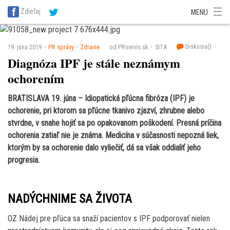
SITA Energetika
SITA Zdravotníctvo
SITA Financie
SITA Doprava
Zdieľaj
MENU
SITA Potravinárstvo
SITA Reality
SITA Školstvo
SITA Vidiek
Diskusia(
)
19. júna 2019
PR správy
Zdravie
od PRservis.sk
SITA
Diagnóza IPF je stále neznámym
ochorením
BRATISLAVA 19. júna – Idiopatická pľúcna fibróza (IPF) je
ochorenie, pri ktorom sa pľúcne tkanivo zjazví, zhrubne alebo
stvrdne, v snahe hojiť sa po opakovanom poškodení. Presná príčina
ochorenia zatiaľ nie je známa. Medicína v súčasnosti nepozná liek,
ktorým by sa ochorenie dalo vyliečiť, dá sa však oddialiť jeho
progresia.
NADÝCHNIME SA ŽIVOTA
OZ Nádej pre pľúca sa snaží pacientov s IPF podporovať nielen