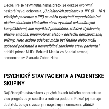
Liečba IPF je nevyhnutná najmä preto, že dokáže ovplyvniť
neskorší vývoj ochorenia.
„U niektorých pacientov s IPF (5 – 10 %
všetkých pacientov s IPF) sa môžu vyskytnúť nepredvídateľné
akútne zhoršenia klinického stavu vyvolané sekundárnymi
komplikáciami, ako napríklad pneumónia, srdcové zlyhávanie,
pľúcna embólia, pneumotorax alebo v dôsledku nerozpoznanej
príčiny. Tieto akútne udalosti môžu byť fatálne alebo môžu
spôsobiť podstatné a ireverzibilné zhoršenie stavu pacienta,“
priblížil primár MUDr. Bohumil Matula zo Špecializovanej
nemocnice sv. Svorada Zobor, Nitra.
PSYCHICKÝ STAV PACIENTA A PACIENTSKE
SKUPINY
Najúčinnejším nárazníkom v prvých fázach ťažkého ochorenia so
zlou prognózou je sociálna a rodinná podpora. Pokiaľ jej nemajú
dostatok, bojujú s viacerými negatívnymi emóciami.
„Medzi