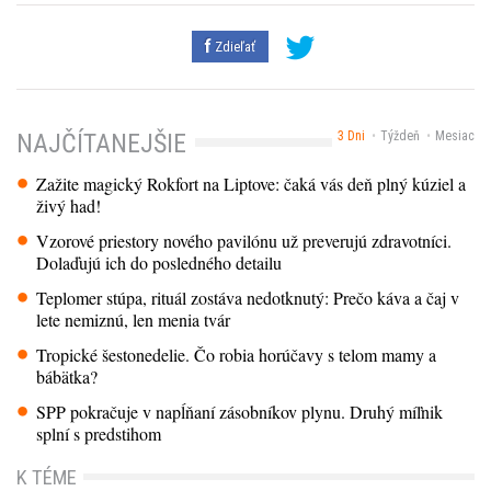
Zdieľať
3 Dni
Týždeň
Mesiac
NAJČÍTANEJŠIE
Zažite magický Rokfort na Liptove: čaká vás deň plný kúziel a
živý had!
Vzorové priestory nového pavilónu už preverujú zdravotníci.
Dolaďujú ich do posledného detailu
Teplomer stúpa, rituál zostáva nedotknutý: Prečo káva a čaj v
lete nemiznú, len menia tvár
Tropické šestonedelie. Čo robia horúčavy s telom mamy a
bábätka?
SPP pokračuje v napĺňaní zásobníkov plynu. Druhý míľnik
splní s predstihom
K TÉME