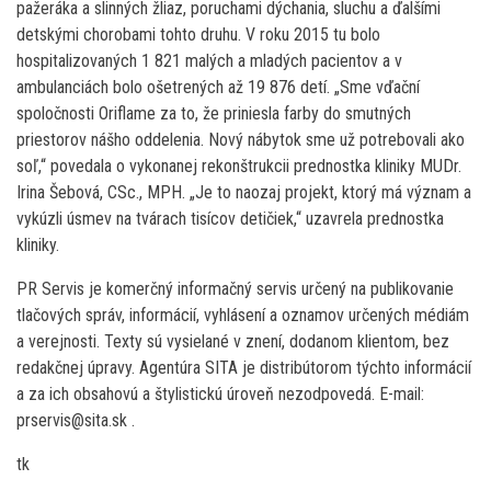
pažeráka a slinných žliaz, poruchami dýchania, sluchu a ďalšími
detskými chorobami tohto druhu. V roku 2015 tu bolo
hospitalizovaných 1 821 malých a mladých pacientov a v
ambulanciách bolo ošetrených až 19 876 detí. „Sme vďační
spoločnosti Oriflame za to, že priniesla farby do smutných
priestorov nášho oddelenia. Nový nábytok sme už potrebovali ako
soľ,“ povedala o vykonanej rekonštrukcii prednostka kliniky MUDr.
Irina Šebová, CSc., MPH. „Je to naozaj projekt, ktorý má význam a
vykúzli úsmev na tvárach tisícov detičiek,“ uzavrela prednostka
kliniky.
PR Servis je komerčný informačný servis určený na publikovanie
tlačových správ, informácií, vyhlásení a oznamov určených médiám
a verejnosti. Texty sú vysielané v znení, dodanom klientom, bez
redakčnej úpravy. Agentúra SITA je distribútorom týchto informácií
a za ich obsahovú a štylistickú úroveň nezodpovedá. E-mail:
prservis@sita.sk .
tk