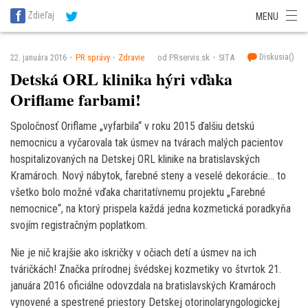
SITA Energetika
SITA Zdravotníctvo
SITA Financie
SITA Doprava
Zdieľaj
MENU
SITA Potravinárstvo
SITA Reality
SITA Školstvo
SITA Vidiek
Diskusia(
)
22. januára 2016
PR správy
Zdravie
od PRservis.sk
SITA
Detská ORL klinika hýri vďaka
Oriflame farbami!
Spoločnosť Oriflame „vyfarbila“ v roku 2015 ďalšiu detskú
nemocnicu a vyčarovala tak úsmev na tvárach malých pacientov
hospitalizovaných na Detskej ORL klinike na bratislavských
Kramároch. Nový nábytok, farebné steny a veselé dekorácie… to
všetko bolo možné vďaka charitatívnemu projektu „Farebné
nemocnice“, na ktorý prispela každá jedna kozmetická poradkyňa
svojím registračným poplatkom.
Nie je nič krajšie ako iskričky v očiach detí a úsmev na ich
tváričkách! Značka prírodnej švédskej kozmetiky vo štvrtok 21.
januára 2016 oficiálne odovzdala na bratislavských Kramároch
vynovené a spestrené priestory Detskej otorinolaryngologickej