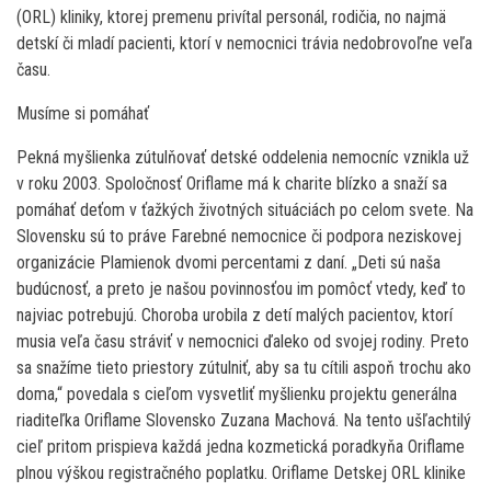
(ORL) kliniky, ktorej premenu privítal personál, rodičia, no najmä
detskí či mladí pacienti, ktorí v nemocnici trávia nedobrovoľne veľa
času.
Musíme si pomáhať
Pekná myšlienka zútulňovať detské oddelenia nemocníc vznikla už
v roku 2003. Spoločnosť Oriflame má k charite blízko a snaží sa
pomáhať deťom v ťažkých životných situáciách po celom svete. Na
Slovensku sú to práve Farebné nemocnice či podpora neziskovej
organizácie Plamienok dvomi percentami z daní. „Deti sú naša
budúcnosť, a preto je našou povinnosťou im pomôcť vtedy, keď to
najviac potrebujú. Choroba urobila z detí malých pacientov, ktorí
musia veľa času stráviť v nemocnici ďaleko od svojej rodiny. Preto
sa snažíme tieto priestory zútulniť, aby sa tu cítili aspoň trochu ako
doma,“ povedala s cieľom vysvetliť myšlienku projektu generálna
riaditeľka Oriflame Slovensko Zuzana Machová. Na tento ušľachtilý
cieľ pritom prispieva každá jedna kozmetická poradkyňa Oriflame
plnou výškou registračného poplatku. Oriflame Detskej ORL klinike