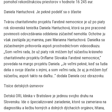
pomohol rekonštrukciou priestorov v hodnote 16 245 eur.
Daniela Hantuchová: Je pekné podeliť sa o šťastie
Tvárou charitatívneho projektu Farebné nemocnice je už po piaty
rok slovenská tenistka Daniela Hantuchová, ktorá sa pre pracovné
povinnosti odovzdávania oddelenia zúčastniť nemohla. Ochotne ju
však zastúpila jej mamina, pani Marianna Hantuchová. Danielka sa
zúčastneným prihovorila aspoň prostredníctvom videoodkazu.
„Som veľmi rada, že už piaty rok môžem byť súčasťou krásneho
charitatívneho projektu Oriflame Slovakia Farebné nemocnice,“
povedala na margo projektu Daniela. „Je veľmi pekné, keď sa ľudia
delia o svoje šťastie s inými, a som veľmi rada, že aj ja môžem byť
súčasťou, aspoň takto na diaľku…“ dodala Daniela cez obrazovku.
Tisíce detských úsmevov
Detská ORL klinika v Bratislave je jedinou svojho druhu na
Slovensku. Ide o špecializované zariadenie, ktoré sa zameriava na
diagnostiku a liečbu horných a dolných dýchacích orgánov, hltana,