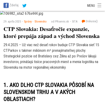
SITA Energetika
SITA Zdravotníctvo
SITA Financie
SITA Doprava
Zdieľaj
MENU
SITA Potravinárstvo
SITA Reality
SITA Školstvo
SITA Vidiek
Diskusia(
)
29. apríla 2025
Správy
Slovensko
od PRservis.sk
SITA
CTP Slovakia: Desaťročie expanzie,
ktoré prepája západ a východ Slovenska
29.4.2025 – Už viac než desať rokov buduje CTP Slovakia sieť 15
CTParkov s takmer miliónom m² prenajímateľnej plochy.
Strategické pozície od Bratislavy cez Žilinu až po Prešov lákajú
investorov, prinášajú tisíce pracovných miest a menia logistiku na
Slovensku na motor regionálnej ekonomiky.
1. AKO DLHO CTP SLOVAKIA PÔSOBÍ NA
SLOVENSKOM TRHU A V AKÝCH
OBLASTIACH?