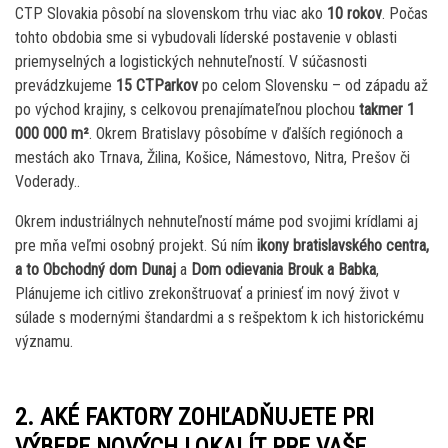
CTP Slovakia pôsobí na slovenskom trhu viac ako
10 rokov
. Počas
tohto obdobia sme si vybudovali líderské postavenie v oblasti
priemyselných a logistických nehnuteľností. V súčasnosti
prevádzkujeme
15 CTParkov
po celom Slovensku – od západu až
po východ krajiny, s celkovou prenajímateľnou plochou
takmer 1
000 000 m²
. Okrem Bratislavy pôsobíme v ďalších regiónoch a
mestách ako Trnava, Žilina, Košice, Námestovo, Nitra, Prešov či
Voderady..
Okrem industriálnych nehnuteľností máme pod svojimi krídlami aj
pre mňa veľmi osobný projekt. Sú ním
ikony bratislavského centra,
a to Obchodný dom Dunaj
a
Dom odievania Brouk a Babka
,
Plánujeme ich citlivo zrekonštruovať a priniesť im nový život v
súlade s modernými štandardmi a s rešpektom k ich historickému
významu.
2. AKÉ FAKTORY ZOHĽADŇUJETE PRI
VÝBERE NOVÝCH LOKALÍT PRE VAŠE