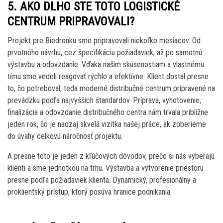
5. AKO DLHO STE TOTO LOGISTICKÉ
CENTRUM PRIPRAVOVALI?
Projekt pre Biedronku sme pripravovali niekoľko mesiacov. Od
prvotného návrhu, cez špecifikáciu požiadaviek, až po samotnú
výstavbu a odovzdanie. Vďaka našim skúsenostiam a vlastnému
tímu sme vedeli reagovať rýchlo a efektívne. Klient dostal presne
to, čo potreboval, teda moderné distribučné centrum pripravené na
prevádzku podľa najvyšších štandardov. Príprava, vyhotovenie,
finalizácia a odovzdanie distribučného centra nám trvala približne
jeden rok, čo je naozaj skvelá vizitka našej práce, ak zoberieme
do úvahy celkovú náročnosť projektu.
A presne toto je jeden z kľúčových dôvodov, prečo si nás vyberajú
klienti a sme jednotkou na trhu. Výstavba a vytvorenie priestoru
presne podľa požiadaviek klienta. Dynamický, profesionálny a
proklientský prístup, ktorý posúva hranice podnikania.