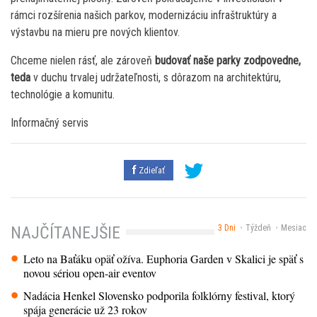
rámci rozšírenia našich parkov, modernizáciu infraštruktúry a
výstavbu na mieru pre nových klientov.
Chceme nielen rásť, ale zároveň
budovať naše parky zodpovedne,
teda
v duchu trvalej udržateľnosti, s dôrazom na architektúru,
technológie a komunitu.
Informačný servis
Zdieľať
3 Dni
Týždeň
Mesiac
NAJČÍTANEJŠIE
Leto na Baťáku opäť ožíva. Euphoria Garden v Skalici je späť s
novou sériou open-air eventov
Nadácia Henkel Slovensko podporila folklórny festival, ktorý
spája generácie už 23 rokov