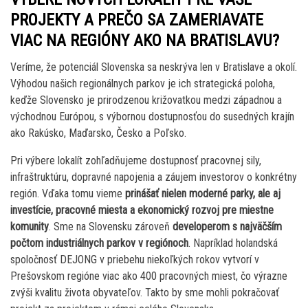
PROJEKTY A PREČO SA ZAMERIAVATE
VIAC NA REGIÓNY AKO NA BRATISLAVU?
Veríme, že potenciál Slovenska sa neskrýva len v Bratislave a okolí.
Výhodou našich regionálnych parkov je ich strategická poloha,
keďže Slovensko je prirodzenou križovatkou medzi západnou a
východnou Európou, s výbornou dostupnosťou do susedných krajín
ako Rakúsko, Maďarsko, Česko a Poľsko.
Pri výbere lokalít zohľadňujeme dostupnosť pracovnej sily,
infraštruktúru, dopravné napojenia a záujem investorov o konkrétny
región. Vďaka tomu vieme
prinášať nielen moderné parky, ale aj
investície, pracovné miesta a ekonomický rozvoj pre miestne
komunity
. Sme na Slovensku zároveň
developerom s najväčším
počtom industriálnych parkov v regiónoch
. Napríklad holandská
spoločnosť DEJONG v priebehu niekoľkých rokov vytvorí v
Prešovskom regióne viac ako 400 pracovných miest, čo výrazne
zvýši kvalitu života obyvateľov. Takto by sme mohli pokračovať