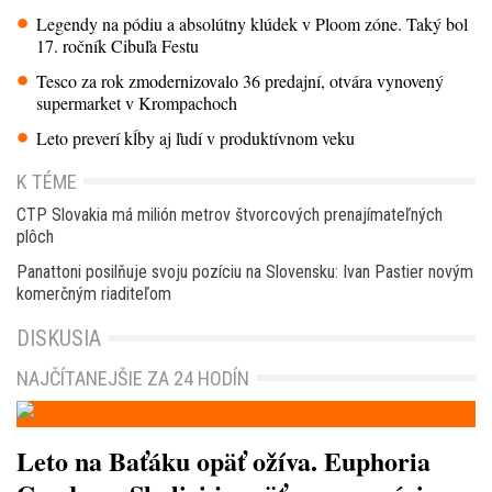
Legendy na pódiu a absolútny klúdek v Ploom zóne. Taký bol
17. ročník Cibuľa Festu
Tesco za rok zmodernizovalo 36 predajní, otvára vynovený
supermarket v Krompachoch
Leto preverí kĺby aj ľudí v produktívnom veku
K TÉME
CTP Slovakia má milión metrov štvorcových prenajímateľných
plôch
Panattoni posilňuje svoju pozíciu na Slovensku: Ivan Pastier novým
komerčným riaditeľom
DISKUSIA
NAJČÍTANEJŠIE ZA 24 HODÍN
Leto na Baťáku opäť ožíva. Euphoria