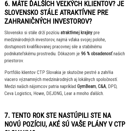
6. MÁTE ĎALŠÍCH VEĽKÝCH KLIENTOV? JE
SLOVENSKO STÁLE ATRAKTÍVNE PRE
ZAHRANIČNÝCH INVESTOROV?
Slovensko si stále drží pozíciu
atraktívnej krajiny
pre
medzinárodných investorov, najmä vďaka svojej polohe,
dostupnosti kvalifikovanej pracovnej sile a stabilnému
podnikateľskému prostrediu. Dôkazom je
96 % obsadenosť
našich
priestorov.
Portfólio klientov CTP Slovakia je skutočne pestré a zahŕňa
viacero významných medzinárodných aj lokálnych spoločností.
Medzi našich nájomcov patria napríklad
GymBeam
,
C&A
, DPD,
Ceva Logistics, Howe, DEJONG, Lear a mnoho ďalších.
7. TENTO ROK STE NASTÚPILI STE NA
NOVÚ POZÍCIU, AKÉ SÚ VAŠE PLÁNY V CTP