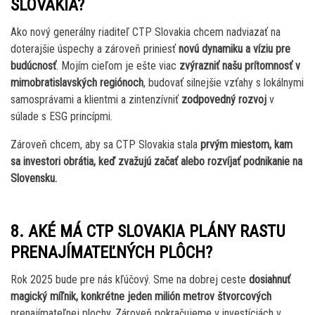
SLOVAKIA?
Ako nový generálny riaditeľ CTP Slovakia chcem nadviazať na
doterajšie úspechy a zároveň priniesť
novú dynamiku a víziu pre
budúcnosť
. Mojím cieľom je ešte viac
zvýrazniť našu prítomnosť v
mimobratislavských regiónoch
, budovať silnejšie vzťahy s lokálnymi
samosprávami a klientmi a zintenzívniť
zodpovedný rozvoj
v
súlade s ESG princípmi.
Zároveň chcem, aby sa CTP Slovakia stala
prvým miestom, kam
sa investori obrátia, keď zvažujú začať alebo rozvíjať podnikanie na
Slovensku.
8. AKÉ MÁ CTP SLOVAKIA PLÁNY RASTU
PRENAJÍMATEĽNÝCH PLÔCH?
Rok 2025 bude pre nás kľúčový. Sme na dobrej ceste
dosiahnuť
magický míľnik, konkrétne jeden milión metrov štvorcových
prenajímateľnej plochy. Zároveň pokračujeme v investíciách v