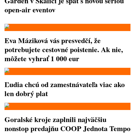
Garden v Skalici je späť s novou sériou
open-air eventov
Eva Máziková vás presvedčí, že
potrebujete cestovné poistenie. Ak nie,
môžete vyhrať 1 000 eur
Ľudia chcú od zamestnávateľa viac ako
len dobrý plat
Goralské kroje zaplnili najväčšiu
nonstop predajňu COOP Jednota Tempo