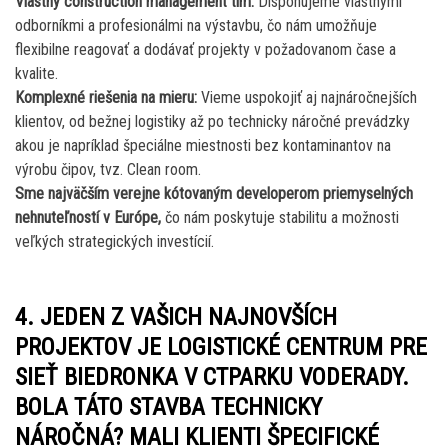
Vlastný construction management tím:
Disponujeme vlastnými
odborníkmi a profesionálmi na výstavbu, čo nám umožňuje
flexibilne reagovať a dodávať projekty v požadovanom čase a
kvalite.
Komplexné riešenia na mieru:
Vieme uspokojiť aj najnáročnejších
klientov, od bežnej logistiky až po technicky náročné prevádzky
akou je napríklad špeciálne miestnosti bez kontaminantov na
výrobu čipov, tvz. Clean room.
Sme najväčším verejne kótovaným developerom priemyselných
nehnuteľností v Európe,
čo nám poskytuje stabilitu a možnosti
veľkých strategických investícií.
4. JEDEN Z VAŠICH NAJNOVŠÍCH
PROJEKTOV JE LOGISTICKÉ CENTRUM PRE
SIEŤ BIEDRONKA V CTPARKU VODERADY.
BOLA TÁTO STAVBA TECHNICKY
NÁROČNÁ? MALI KLIENTI ŠPECIFICKÉ