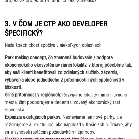
projekt za projektom v rámci celého Slovenska.
3. V ČOM JE CTP AKO DEVELOPER
ŠPECIFICKÝ?
Naša špecifickosť spočíva v niekoľkých oblastiach:
Park making concept, čo znamená budovanie / podpora
ekonomického ekosystémuv rámci lokality, v ktorej pôsobíme tak,
aby naši klienti benefitovali zo zdielaných služieb, zázemia,
vybavenia alebo jednoducho z prítomnosti iných spoločností v
blízkosti.
Silná prítomnosť v regiónoch:
Rozvíjame lokality mimo hlavného
mesta, čím podporujeme decentralizovaný ekonomický rast
Slovenska.
Expanzia existujúcich parkov:
Nestaviame len nové parky, ale
rozširujeme aj existujúce, ako napríklad v Košiciach či Trnave, aby
sme vyhoveli rastúcim požiadavkám nájomcov.