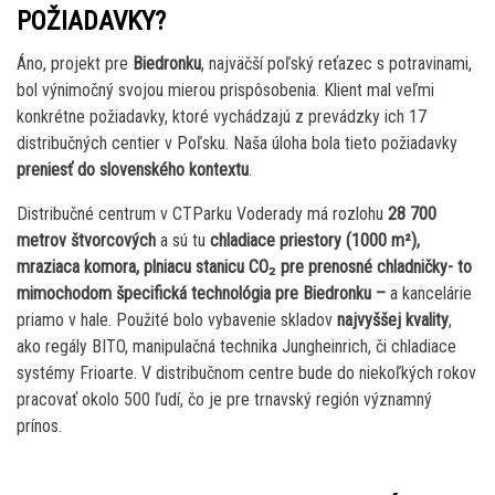
POŽIADAVKY?
Áno, projekt pre
Biedronku
, najväčší poľský reťazec s potravinami,
bol výnimočný svojou mierou prispôsobenia. Klient mal veľmi
konkrétne požiadavky, ktoré vychádzajú z prevádzky ich 17
distribučných centier v Poľsku. Naša úloha bola tieto požiadavky
preniesť do slovenského kontextu
.
Distribučné centrum v CTParku Voderady má rozlohu
28 700
metrov štvorcových
a sú tu
chladiace priestory (1000 m²),
mraziaca komora, plniacu stanicu CO₂ pre prenosné chladničky- to
mimochodom špecifická technológia pre Biedronku –
a kancelárie
priamo v hale. Použité bolo vybavenie skladov
najvyššej kvality
,
ako regály BITO, manipulačná technika Jungheinrich, či chladiace
systémy Frioarte. V distribučnom centre bude do niekoľkých rokov
pracovať okolo 500 ľudí, čo je pre trnavský región významný
prínos.