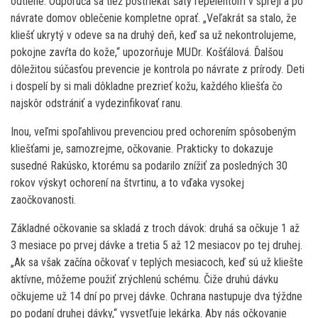
odtiene. Odporúča sa tiež postriekať šaty repelentom v spreji a po
návrate domov oblečenie kompletne oprať. „Veľakrát sa stalo, že
kliešť ukrytý v odeve sa na druhý deň, keď sa už nekontrolujeme,
pokojne zavŕta do kože,“ upozorňuje MUDr. Košťálová. Ďalšou
dôležitou súčasťou prevencie je kontrola po návrate z prírody. Deti
i dospelí by si mali dôkladne prezrieť kožu, každého kliešťa čo
najskôr odstrániť a vydezinfikovať ranu.
Inou, veľmi spoľahlivou prevenciou pred ochorením spôsobeným
kliešťami je, samozrejme, očkovanie. Prakticky to dokazuje
susedné Rakúsko, ktorému sa podarilo znížiť za posledných 30
rokov výskyt ochorení na štvrtinu, a to vďaka vysokej
zaočkovanosti.
Základné očkovanie sa skladá z troch dávok: druhá sa očkuje 1 až
3 mesiace po prvej dávke a tretia 5 až 12 mesiacov po tej druhej.
„Ak sa však začína očkovať v teplých mesiacoch, keď sú už kliešte
aktívne, môžeme použiť zrýchlenú schému. Čiže druhú dávku
očkujeme už 14 dní po prvej dávke. Ochrana nastupuje dva týždne
po podaní druhej dávky,“ vysvetľuje lekárka. Aby nás očkovanie