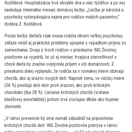
Košťálová. Hospitalizácia trvá obvykle dva a viac týždňov a po nej
nasleduje minimálne mesiac domácej liečby. „Liečba je náročná a
psychicky vyčerpávajúca najmä pre rodičov malých pacientov,“
dodáva Z. Košťálová.
Počas liečby dieťaťa však musia rodičia okrem veľkej psychickej
záťaže riešiť aj praktické problémy spojené s výpadkom príjmu zo
zamestnania. Dvaja z troch rodičov v prieskume ING Životnej
poisťovne sa vyjadrili, že už aj mesiac trvajúca starostlivosť o
choré dieťa by značne ovplyvnila príjem v ich domácnosti. Z
prieskumu ďalej vyplynulo, že rodičia sa v rovnakej miere obávajú
chorôb, ako aj úrazov svojich detí. Napriek tomu, vo väčšej miere
(56 %) poisťujú deti skôr proti úrazom, ako proti kritickým
chorobám (iba 28 %). Liečenie kritických chorôb (vrátane
kliešťovej encefalitídy) pritom trvá zvyčajne dlhšie ako hojenie
zlomenín.
„V rámci prevencie by sme nemali zabudnúť na pripoistenie
kritických chorôb detí. ING Životná poisťovňa pokrýva v rámci