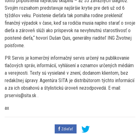
tohto pripoistenia najväčšiu skupinu – až 55 závažných diagnóz.
Svojím rozsahom predstavuje najširšie krytie pre deti už od 6
týždňov veku. Poistenie dieťaťa tak pomáha rodine preklenúť
finančný výpadok v čase, keď sa rodičia musia naplno starať o svoje
dieťa a zároveň slúži ako príspevok na nevyhnutnú starostlivosť o
poistené dieťa,“ hovorí Dušan Quis, generálny riaditeľ ING Životnej
poisťovne.
PR Servis je komerčný informačný servis určený na publikovanie
tlačových správ, informácií, vyhlásení a oznamov určených médiám
a verejnosti. Texty sú vysielané v znení, dodanom klientom, bez
redakčnej úpravy. Agentúra SITA je distribútorom týchto informácií
a za ich obsahovú a štylistickú úroveň nezodpovedá. E-mail:
prservis@sita.sk .
ax
Zdieľať