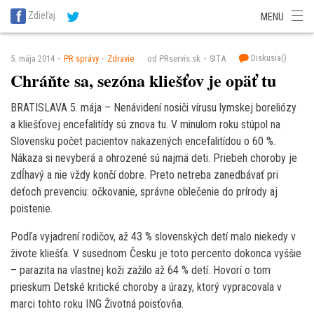
SITA Energetika
SITA Zdravotníctvo
SITA Financie
SITA Doprava
Zdieľaj
MENU
SITA Potravinárstvo
SITA Reality
SITA Školstvo
SITA Vidiek
Diskusia(
)
5. mája 2014
PR správy
Zdravie
od PRservis.sk
SITA
Chráňte sa, sezóna kliešťov je opäť tu
BRATISLAVA 5. mája – Nenávidení nosiči vírusu lymskej boreliózy
a kliešťovej encefalitídy sú znova tu. V minulom roku stúpol na
Slovensku počet pacientov nakazených encefalitídou o 60 %.
Nákaza si nevyberá a ohrozené sú najmä deti. Priebeh choroby je
zdĺhavý a nie vždy končí dobre. Preto netreba zanedbávať pri
deťoch prevenciu: očkovanie, správne oblečenie do prírody aj
poistenie.
Podľa vyjadrení rodičov, až 43 % slovenských detí malo niekedy v
živote kliešťa. V susednom Česku je toto percento dokonca vyššie
– parazita na vlastnej koži zažilo až 64 % detí. Hovorí o tom
prieskum Detské kritické choroby a úrazy, ktorý vypracovala v
marci tohto roku ING Životná poisťovňa.