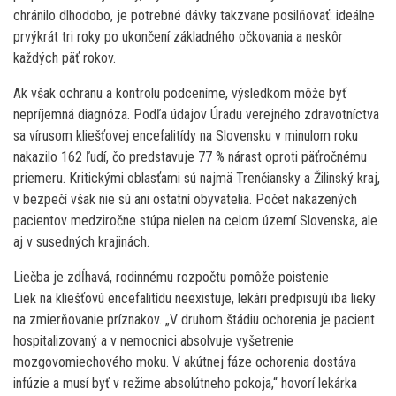
chránilo dlhodobo, je potrebné dávky takzvane posilňovať: ideálne
prvýkrát tri roky po ukončení základného očkovania a neskôr
každých päť rokov.
Ak však ochranu a kontrolu podceníme, výsledkom môže byť
nepríjemná diagnóza. Podľa údajov Úradu verejného zdravotníctva
sa vírusom kliešťovej encefalitídy na Slovensku v minulom roku
nakazilo 162 ľudí, čo predstavuje 77 % nárast oproti päťročnému
priemeru. Kritickými oblasťami sú najmä Trenčiansky a Žilinský kraj,
v bezpečí však nie sú ani ostatní obyvatelia. Počet nakazených
pacientov medziročne stúpa nielen na celom území Slovenska, ale
aj v susedných krajinách.
Liečba je zdĺhavá, rodinnému rozpočtu pomôže poistenie
Liek na kliešťovú encefalitídu neexistuje, lekári predpisujú iba lieky
na zmierňovanie príznakov. „V druhom štádiu ochorenia je pacient
hospitalizovaný a v nemocnici absolvuje vyšetrenie
mozgovomiechového moku. V akútnej fáze ochorenia dostáva
infúzie a musí byť v režime absolútneho pokoja,“ hovorí lekárka