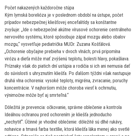
Počet nakazených každoročne stúpa
Kým lymská borelióza je v poslednom období na ústupe, počet
prípadov nebezpečnej kliešťovej encefalitídy sa konštantne
zvyšuje: „Ide o nebezpečné akútne vírusové ochorenie centrálneho
nervového systému, ktoré spôsobuje zápal mozgu alebo obalov
mozgu,“ vysvetľuje pediatrička MUDr. Zuzana Košťálová.
„Ochorenie obyčajne prebieha v dvoch vlnách; prvá pripomína
virózu a dieťa môže mať zvýšenú teplotu, bolesti hlavy, pokašliava.
Príznaky však do piatich dní ustúpia a rodičia si ich ani nemusia dať
do súvislosti s uhryznutím kliešťa. Po ďalšom týždni však nastupuje
druhá vlna ochorenia: vysoké teploty, migréna, zvracanie, poruchy
koncentrácie. V najhoršom môže choroba viesť k ochrnutiu,
výnimočne môže byť aj smrteľná.“
Dôležitá je prevencia: očkovanie, správne oblečenie a kontrola
Ideálnou ochranou pred ochorením je kliešťa jednoducho
„nechytiť“. Účinné je vhodné oblečenie: dôležité sú dlhé rukávy,
nohavice a tmavá farba textílie, ktorá kliešťa láka menej ako svetlé