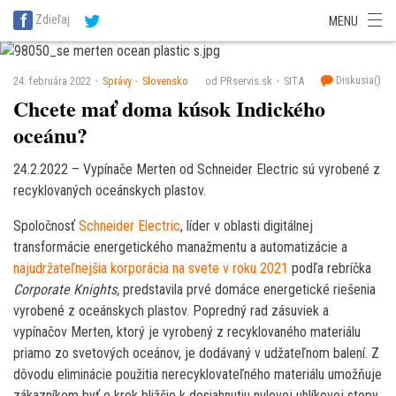
SITA Energetika
SITA Zdravotníctvo
SITA Financie
SITA Doprava
Zdieľaj
MENU
SITA Potravinárstvo
SITA Reality
SITA Školstvo
SITA Vidiek
Diskusia(
)
24. februára 2022
Správy
Slovensko
od PRservis.sk
SITA
Chcete mať doma kúsok Indického
oceánu?
24.2.2022 – Vypínače Merten od Schneider Electric sú vyrobené z
recyklovaných oceánskych plastov.
Spoločnosť
Schneider Electric
, líder v oblasti digitálnej
transformácie energetického manažmentu a automatizácie a
najudržateľnejšia korporácia na svete v roku 2021
podľa rebríčka
Corporate Knights,
predstavila prvé domáce energetické riešenia
vyrobené z oceánskych plastov. Popredný rad zásuviek a
vypínačov Merten, ktorý je vyrobený z recyklovaného materiálu
priamo zo svetových oceánov, je dodávaný v udžateľnom balení. Z
dôvodu eliminácie použitia nerecyklovateľného materiálu umožňuje
zákazníkom byť o krok bližšie k dosiahnutiu nulovej uhlíkovej stopy.