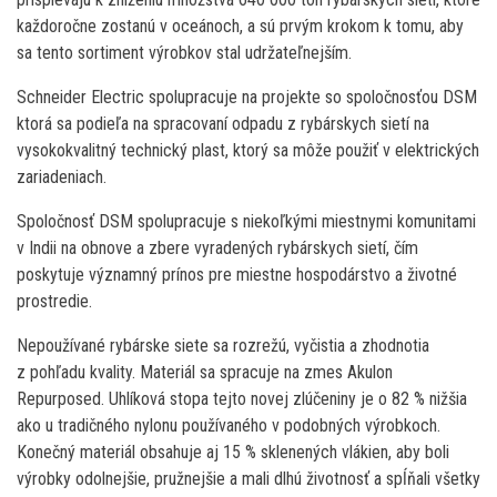
každoročne zostanú v oceánoch, a sú prvým krokom k tomu, aby
sa tento sortiment výrobkov stal udržateľnejším.
Schneider Electric spolupracuje na projekte so spoločnosťou DSM
ktorá sa podieľa na spracovaní odpadu z rybárskych sietí na
vysokokvalitný technický plast, ktorý sa môže použiť v elektrických
zariadeniach.
Spoločnosť DSM spolupracuje s niekoľkými miestnymi komunitami
v Indii na obnove a zbere vyradených rybárskych sietí, čím
poskytuje významný prínos pre miestne hospodárstvo a životné
prostredie.
Nepoužívané rybárske siete sa rozrežú, vyčistia a zhodnotia
z pohľadu kvality. Materiál sa spracuje na zmes Akulon
Repurposed. Uhlíková stopa tejto novej zlúčeniny je o 82 % nižšia
ako u tradičného nylonu používaného v podobných výrobkoch.
Konečný materiál obsahuje aj 15 % sklenených vlákien, aby boli
výrobky odolnejšie, pružnejšie a mali dlhú životnosť a spĺňali všetky