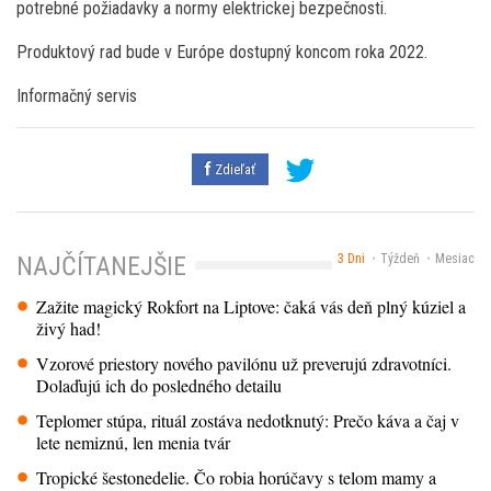
potrebné požiadavky a normy elektrickej bezpečnosti.
Produktový rad bude v Európe dostupný koncom roka 2022.
Informačný servis
Zdieľať
3 Dni
Týždeň
Mesiac
NAJČÍTANEJŠIE
Zažite magický Rokfort na Liptove: čaká vás deň plný kúziel a
živý had!
Vzorové priestory nového pavilónu už preverujú zdravotníci.
Dolaďujú ich do posledného detailu
Teplomer stúpa, rituál zostáva nedotknutý: Prečo káva a čaj v
lete nemiznú, len menia tvár
Tropické šestonedelie. Čo robia horúčavy s telom mamy a