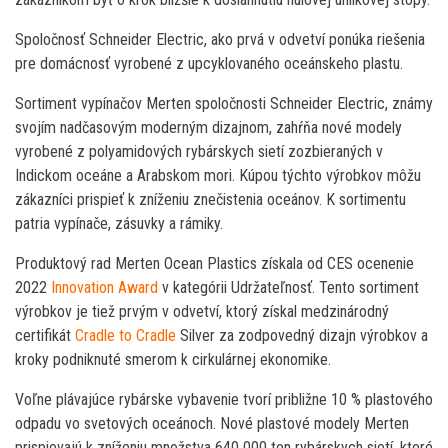
Spoločnosť Schneider Electric, ako prvá v odvetví ponúka riešenia
pre domácnosť vyrobené z upcyklovaného oceánskeho plastu.
Sortiment vypínačov Merten spoločnosti Schneider Electric, známy
svojím nadčasovým moderným dizajnom, zahŕňa nové modely
vyrobené z polyamidových rybárskych sietí zozbieraných v
Indickom oceáne a Arabskom mori. Kúpou týchto výrobkov môžu
zákazníci prispieť k zníženiu znečistenia oceánov. K sortimentu
patria vypínače, zásuvky a rámiky.
Produktový rad Merten Ocean Plastics získala od CES ocenenie
2022
Innovation Award
v kategórii Udržateľnosť. Tento sortiment
výrobkov je tiež prvým v odvetví, ktorý získal medzinárodný
certifikát
Cradle to Cradle
Silver za zodpovedný dizajn výrobkov a
kroky podniknuté smerom k cirkulárnej ekonomike.
Voľne plávajúce rybárske vybavenie tvorí približne 10 % plastového
odpadu vo svetových oceánoch. Nové plastové modely Merten
prispievajú k zníženiu množstva 640 000 ton rybárskych sietí, ktoré