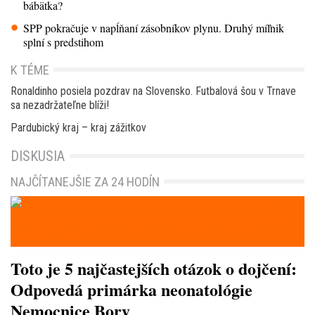
bábätka?
SPP pokračuje v napĺňaní zásobníkov plynu. Druhý míľnik
splní s predstihom
K TÉME
Ronaldinho posiela pozdrav na Slovensko. Futbalová šou v Trnave
sa nezadržateľne blíži!
Pardubický kraj – kraj zážitkov
DISKUSIA
NAJČÍTANEJŠIE ZA 24 HODÍN
Toto je 5 najčastejších otázok o dojčení:
Odpovedá primárka neonatológie
Nemocnice Bory