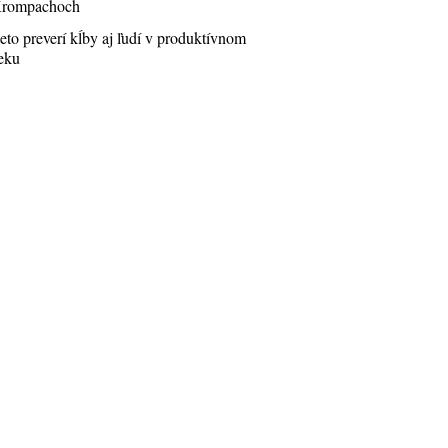
rompachoch
eto preverí kĺby aj ľudí v produktívnom
eku