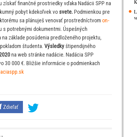
K
 získať finančné prostriedky vďaka Nadácii SPP na
L
výskumný pobyt kdekoľvek vo
svete.
Podmienkou pre
v
kt, ktorému sa plánuješ venovať prostredníctvom
on-
u s potrebnými dokumentmi. Úspešných
a na základe posúdenia predloženého projektu,
edpokladom študenta.
Výsledky
štipendijného
 2020
na web stránke nadácie. Nadácia SPP
vo 30 000 €. Bližšie informácie o podmienkach
aciaspp.sk
Zdieľať