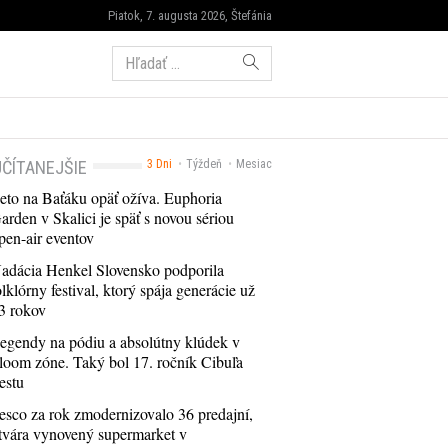
Piatok, 7. augusta 2026, Štefánia
Hľadať:
ČÍTANEJŠIE
3 Dni
Týždeň
Mesiac
eto na Baťáku opäť ožíva. Euphoria
arden v Skalici je späť s novou sériou
pen-air eventov
adácia Henkel Slovensko podporila
olklórny festival, ktorý spája generácie už
3 rokov
egendy na pódiu a absolútny klúdek v
loom zóne. Taký bol 17. ročník Cibuľa
estu
esco za rok zmodernizovalo 36 predajní,
tvára vynovený supermarket v