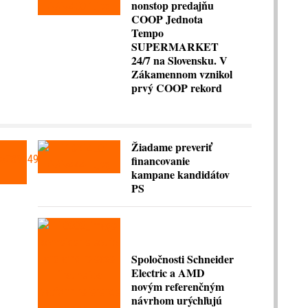
nonstop predajňu
COOP Jednota
Tempo
SUPERMARKET
24/7 na Slovensku. V
Zákamennom vznikol
prvý COOP rekord
Žiadame preveriť
financovanie
kampane kandidátov
PS
Spoločnosti Schneider
Electric a AMD
novým referenčným
návrhom urýchľujú