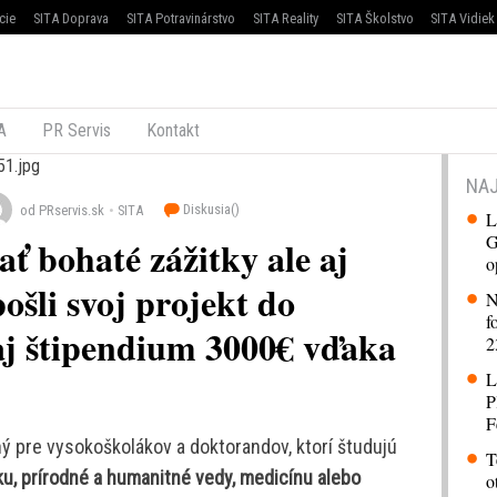
cie
SITA Doprava
SITA Potravinárstvo
SITA Reality
SITA Školstvo
SITA Vidiek
A
PR Servis
Kontakt
NAJ
Diskusia(
)
od PRservis.sk
SITA
L
G
ať bohaté zážitky ale aj
o
ošli svoj projekt do
N
f
aj štipendium 3000€ vďaka
2
L
P
F
ý pre vysokoškolákov a doktorandov, ktorí študujú
T
ku, prírodné a humanitné vedy, medicínu alebo
o