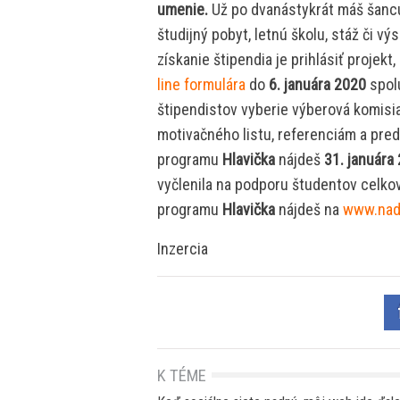
umenie.
Už po dvanástykrát máš šancu
študijný pobyt, letnú školu, stáž či 
získanie štipendia je prihlásiť proje
line formulára
do
6. januára 2020
spol
štipendistov vyberie výberová komisi
motivačného listu, referenciám a pr
programu
Hlavička
nájdeš
31. januára
vyčlenila na podporu študentov celko
programu
Hlavička
nájdeš na
www.nad
Inzercia
K TÉME