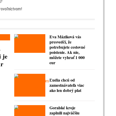
j!
brovoľníctvom!
Eva Máziková vás
presvedčí, že
.
potrebujete cestovné
poistenie. Ak nie,
 je
môžete vyhrať 1 000
ir
eur
Ľudia chcú od
zamestnávateľa viac
ako len dobrý plat
Goralské kroje
zaplnili najväčšiu