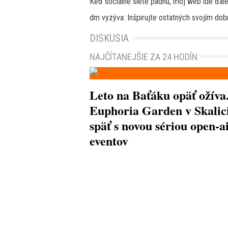
Keď sociálne siete padnú, môj web ide ďale
dm vyzýva: Inšpirujte ostatných svojím do
DISKUSIA
NAJČÍTANEJŠIE ZA 24 HODÍN
Leto na Baťáku opäť ožíva
Euphoria Garden v Skalici
späť s novou sériou open-a
eventov