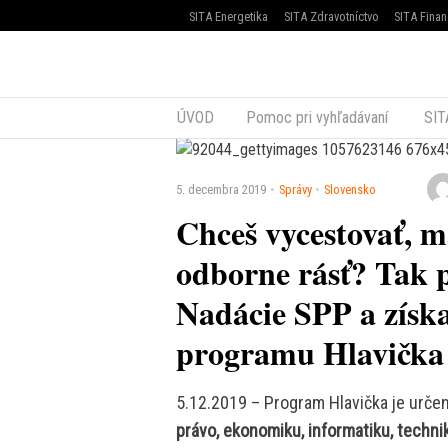
SITA Energetika
SITA Zdravotníctvo
SITA Finan
ÚVOD
Pomoc pri vyhľadávaní
SIT
5. decembra 2019
Správy
Slovensko
Chceš vycestovať, m
odborne rásť? Tak p
Nadácie SPP a získ
programu Hlavička
5.12.2019 – Program Hlavička je určen
právo, ekonomiku, informatiku, techni