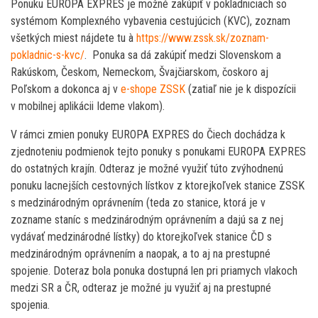
Ponuku EUROPA EXPRES je možné zakúpiť v pokladniciach so
systémom Komplexného vybavenia cestujúcich (KVC), zoznam
všetkých miest nájdete tu à
https://www.zssk.sk/zoznam-
pokladnic-s-kvc/
. Ponuka sa dá zakúpiť medzi Slovenskom a
Rakúskom, Českom, Nemeckom, Švajčiarskom, čoskoro aj
Poľskom a dokonca aj v
e-shope ZSSK
(zatiaľ nie je k dispozícii
v mobilnej aplikácii Ideme vlakom).
V rámci zmien ponuky EUROPA EXPRES do Čiech dochádza k
zjednoteniu podmienok tejto ponuky s ponukami EUROPA EXPRES
do ostatných krajín. Odteraz je možné využiť túto zvýhodnenú
ponuku lacnejších cestovných lístkov z ktorejkoľvek stanice ZSSK
s medzinárodným oprávnením (teda zo stanice, ktorá je v
zozname staníc s medzinárodným oprávnením a dajú sa z nej
vydávať medzinárodné lístky) do ktorejkoľvek stanice ČD s
medzinárodným oprávnením a naopak, a to aj na prestupné
spojenie. Doteraz bola ponuka dostupná len pri priamych vlakoch
medzi SR a ČR, odteraz je možné ju využiť aj na prestupné
spojenia.