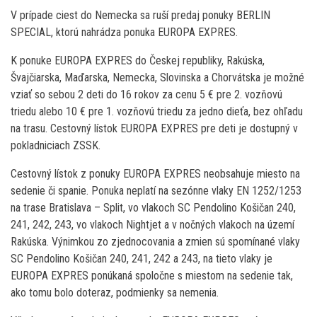
V prípade ciest do Nemecka sa ruší predaj ponuky BERLIN
SPECIAL, ktorú nahrádza ponuka EUROPA EXPRES.
K ponuke EUROPA EXPRES do Českej republiky, Rakúska,
Švajčiarska, Maďarska, Nemecka, Slovinska a Chorvátska je možné
vziať so sebou 2 deti do 16 rokov za cenu 5 € pre 2. vozňovú
triedu alebo 10 € pre 1. vozňovú triedu za jedno dieťa, bez ohľadu
na trasu. Cestovný lístok EUROPA EXPRES pre deti je dostupný v
pokladniciach ZSSK.
Cestovný lístok z ponuky EUROPA EXPRES neobsahuje miesto na
sedenie či spanie. Ponuka neplatí na sezónne vlaky EN 1252/1253
na trase Bratislava – Split, vo vlakoch SC Pendolino Košičan 240,
241, 242, 243, vo vlakoch Nightjet a v nočných vlakoch na území
Rakúska. Výnimkou zo zjednocovania a zmien sú spomínané vlaky
SC Pendolino Košičan 240, 241, 242 a 243, na tieto vlaky je
EUROPA EXPRES ponúkaná spoločne s miestom na sedenie tak,
ako tomu bolo doteraz, podmienky sa nemenia.