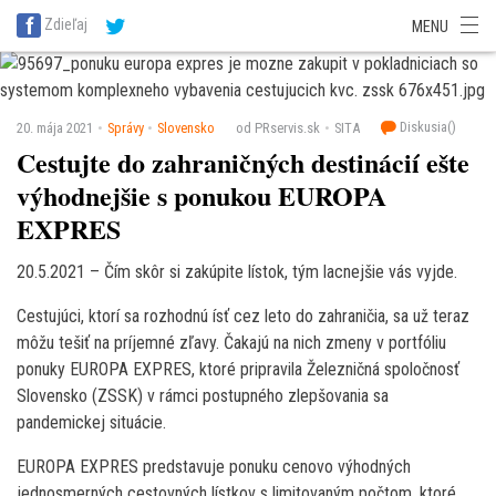
SITA Energetika
SITA Zdravotníctvo
SITA Financie
SITA Doprava
Zdieľaj
MENU
SITA Potravinárstvo
SITA Reality
SITA Školstvo
SITA Vidiek
Diskusia(
)
20. mája 2021
Správy
Slovensko
od PRservis.sk
SITA
Cestujte do zahraničných destinácií ešte
výhodnejšie s ponukou EUROPA
EXPRES
20.5.2021 – Čím skôr si zakúpite lístok, tým lacnejšie vás vyjde.
Cestujúci, ktorí sa rozhodnú ísť cez leto do zahraničia, sa už teraz
môžu tešiť na príjemné zľavy. Čakajú na nich zmeny v portfóliu
ponuky EUROPA EXPRES, ktoré pripravila Železničná spoločnosť
Slovensko (ZSSK) v rámci postupného zlepšovania sa
pandemickej situácie.
EUROPA EXPRES predstavuje ponuku cenovo výhodných
jednosmerných cestovných lístkov s limitovaným počtom, ktoré