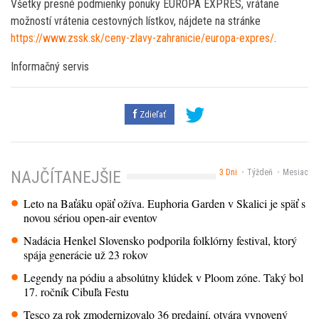
Všetky presné podmienky ponuky EUROPA EXPRES, vrátane
možností vrátenia cestovných lístkov, nájdete na stránke
https://www.zssk.sk/ceny-zlavy-zahranicie/europa-expres/
.
Informačný servis
Zdieľať
3 Dni
Týždeň
Mesiac
NAJČÍTANEJŠIE
Leto na Baťáku opäť ožíva. Euphoria Garden v Skalici je späť s
novou sériou open-air eventov
Nadácia Henkel Slovensko podporila folklórny festival, ktorý
spája generácie už 23 rokov
Legendy na pódiu a absolútny klúdek v Ploom zóne. Taký bol
17. ročník Cibuľa Festu
Tesco za rok zmodernizovalo 36 predajní, otvára vynovený