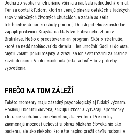
Jedna zo sestier si ich prianie všimla a napísala jednoduchý e-mail.
Ten sa dostal k ľuďom, ktorí sa venujú plneniu detských a ľudských
snov v náročných životných situáciách, a začala sa séria
telefonátov, dohôd a ochoty pomôcť. Do ich príbehu sa následne
zapojili príslušníci Krajské riaditeľstvo Policajného zboru v
Bratislave. Nešlo o predstavenie ani program. Skôr o stretnutie,
ktoré sa nedá naplánovať do detailu – len umožniť. Sadli si do auta,
chytili volant, počuli majáky. A zrazu sa ich svet rozšíril za hranice
každodennosti. V ich očiach bola čistá radosť – bez potreby
vysvetlenia.
PREČO NA TOM ZÁLEŽÍ
Takéto momenty majú zásadný psychologický aj ľudský význam.
Posilňujú identitu človeka, znižujú úzkosť a vytvárajú spomienky,
ktoré nie sú definované chorobou, ale životom. Pre rodiny
znamenajú možnosť uchovať si obraz blízkeho človeka nie ako
pacienta, ale ako niekoho, kto ešte naplno prežil chvíľu radosti. A