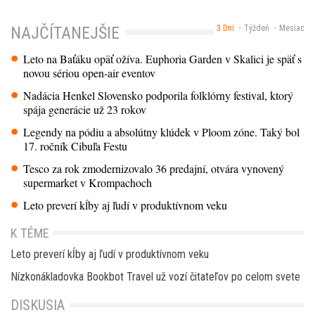
3 Dni
Týždeň
Mesiac
NAJČÍTANEJŠIE
Leto na Baťáku opäť ožíva. Euphoria Garden v Skalici je späť s
novou sériou open-air eventov
Nadácia Henkel Slovensko podporila folklórny festival, ktorý
spája generácie už 23 rokov
Legendy na pódiu a absolútny klúdek v Ploom zóne. Taký bol
17. ročník Cibuľa Festu
Tesco za rok zmodernizovalo 36 predajní, otvára vynovený
supermarket v Krompachoch
Leto preverí kĺby aj ľudí v produktívnom veku
K TÉME
Leto preverí kĺby aj ľudí v produktívnom veku
Nízkonákladovka Bookbot Travel už vozí čitateľov po celom svete
DISKUSIA