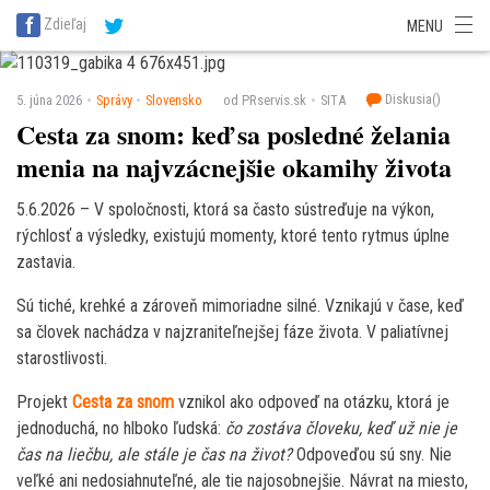
SITA Energetika
SITA Zdravotníctvo
SITA Financie
SITA Doprava
Zdieľaj
MENU
SITA Potravinárstvo
SITA Reality
SITA Školstvo
SITA Vidiek
Diskusia(
)
5. júna 2026
Správy
Slovensko
od PRservis.sk
SITA
Cesta za snom: keď sa posledné želania
menia na najvzácnejšie okamihy života
5.6.2026 – V spoločnosti, ktorá sa často sústreďuje na výkon,
rýchlosť a výsledky, existujú momenty, ktoré tento rytmus úplne
zastavia.
Sú tiché, krehké a zároveň mimoriadne silné. Vznikajú v čase, keď
sa človek nachádza v najzraniteľnejšej fáze života. V paliatívnej
starostlivosti.
Projekt
Cesta za snom
vznikol ako odpoveď na otázku, ktorá je
jednoduchá, no hlboko ľudská:
čo zostáva človeku, keď už nie je
čas na liečbu, ale stále je čas na život?
Odpoveďou sú sny. Nie
veľké ani nedosiahnuteľné, ale tie najosobnejšie. Návrat na miesto,