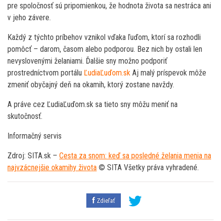
pre spoločnosť sú pripomienkou, že hodnota života sa nestráca ani
v jeho závere.
Každý z týchto príbehov vznikol vďaka ľuďom, ktorí sa rozhodli
pomôcť – darom, časom alebo podporou. Bez nich by ostali len
nevyslovenými želaniami. Ďalšie sny možno podporiť
prostredníctvom portálu
ĽudiaĽuďom.sk
Aj malý príspevok môže
zmeniť obyčajný deň na okamih, ktorý zostane navždy.
A práve cez ĽudiaĽuďom.sk sa tieto sny môžu meniť na
skutočnosť.
Informačný servis
Zdroj: SITA.sk –
Cesta za snom: keď sa posledné želania menia na
najvzácnejšie okamihy života
© SITA Všetky práva vyhradené.
Zdieľať