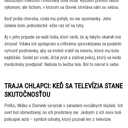
skutočným miestom rovnováhy bola voda. Rybolov preňho nebol
výkonom, ale tichom, v ktorom sa človek stretáva sám so sebou.
Keď prišla choroba, vzala mu pohyb, no nie spomienky. Jeho
želanie bolo jednoduché: ešte raz ísť na ryby.
Aj v jeho prípade sa našli ľudia, ktorí verili, že aj takýto okamih má
zmysel. Vďaka ich spolupráci a citlivému sprevádzaniu sa podarilo
vytvoriť podmienky, aby sa mohol vrátiť na miesto, ktoré mu bolo
najbližšie. Sedel pri vode, držal prút a zažíval pokoj, ktorý sa nedá
medicínsky predpísať. Nebola to liečba tela. Bol to návrat k sebe.
TRAJA CHLAPCI: KEĎ SA TELEVÍZIA STANE
SKUTOČNOSŤOU
Peťko, Miško a Dominik vyrastali v zariadení sociálnych služieb. Ich
svet bol obmedzený, no ich predstavy nie. Jedným z ich snov boli
policajné autá – symbol odvahy, ktorý poznali len z televízie.