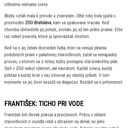
citlivému vnímaniu sveta.
Blízky vzťah mala k prírode a zvieratám. Dlhé roky bola spätá s
prostredím
ZOO Bratislava
, kam sa opakovane vracala. Keď
choroba obmedzila jej pohyb, zostalo jej už len jedno prianie. Ešte
raz vidieť zvieratá, ktoré ju sprevádzali životom.
Keď sa o jej želaní dozvedeli ľudia, ktorí sa venujú plneniu
podobných prianí v paliatívnej starostlivosti, začal sa nenápadný
proces, v ktorom sa z tichej túžby postupne stal konkrétny plán.
Deň v ZOO nebol výletom, ale návratom. Každé zviera, každý
pohľad a každý krok v nej oživoval jej vlastný príbeh. V tom
momente sa jej život nezúžil na diagnózu. Rozšíril sa o prítomnosť.
FRANTIŠEK: TICHO PRI VODE
František bol človek pokoja a precíznosti. Prácu v oblasti
starostlivosti o vozidlá robil s dôrazom na detail, no jeho