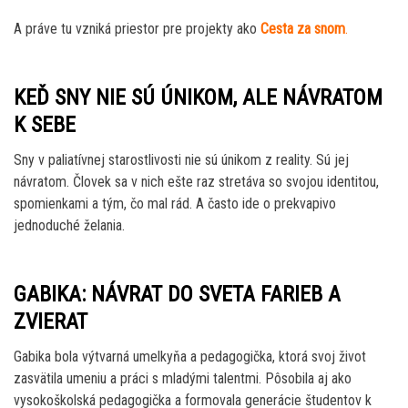
A práve tu vzniká priestor pre projekty ako
Cesta za snom
.
KEĎ SNY NIE SÚ ÚNIKOM, ALE NÁVRATOM
K SEBE
Sny v paliatívnej starostlivosti nie sú únikom z reality. Sú jej
návratom. Človek sa v nich ešte raz stretáva so svojou identitou,
spomienkami a tým, čo mal rád. A často ide o prekvapivo
jednoduché želania.
GABIKA: NÁVRAT DO SVETA FARIEB A
ZVIERAT
Gabika bola výtvarná umelkyňa a pedagogička, ktorá svoj život
zasvätila umeniu a práci s mladými talentmi. Pôsobila aj ako
vysokoškolská pedagogička a formovala generácie študentov k