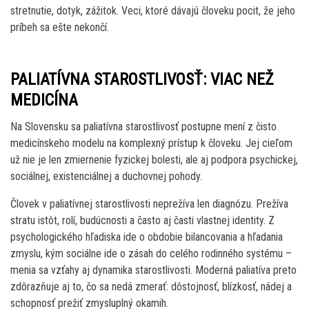
stretnutie, dotyk, zážitok. Veci, ktoré dávajú človeku pocit, že jeho
príbeh sa ešte nekončí.
PALIATÍVNA STAROSTLIVOSŤ: VIAC NEŽ
MEDICÍNA
Na Slovensku sa paliatívna starostlivosť postupne mení z čisto
medicínskeho modelu na komplexný prístup k človeku. Jej cieľom
už nie je len zmiernenie fyzickej bolesti, ale aj podpora psychickej,
sociálnej, existenciálnej a duchovnej pohody.
Človek v paliatívnej starostlivosti neprežíva len diagnózu. Prežíva
stratu istôt, rolí, budúcnosti a často aj časti vlastnej identity. Z
psychologického hľadiska ide o obdobie bilancovania a hľadania
zmyslu, kým sociálne ide o zásah do celého rodinného systému –
menia sa vzťahy aj dynamika starostlivosti. Moderná paliatíva preto
zdôrazňuje aj to, čo sa nedá zmerať: dôstojnosť, blízkosť, nádej a
schopnosť prežiť zmysluplný okamih.