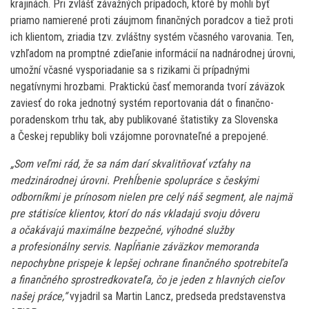
krajinách. Pri zvlášť závažných prípadoch, ktoré by mohli byť
priamo namierené proti záujmom finančných poradcov a tiež proti
ich klientom, zriadia tzv. zvláštny systém včasného varovania. Ten,
vzhľadom na promptné zdieľanie informácií na nadnárodnej úrovni,
umožní včasné vysporiadanie sa s rizikami či prípadnými
negatívnymi hrozbami. Praktickú časť memoranda tvorí záväzok
zaviesť do roka jednotný systém reportovania dát o finančno-
poradenskom trhu tak, aby publikované štatistiky za Slovenska
a Českej republiky boli vzájomne porovnateľné a prepojené.
„Som veľmi rád, že sa nám darí skvalitňovať vzťahy na
medzinárodnej úrovni. Prehĺbenie spolupráce s českými
odborníkmi je prínosom nielen pre celý náš segment, ale najmä
pre státisíce klientov, ktorí do nás vkladajú svoju dôveru
a očakávajú maximálne bezpečné, výhodné služby
a profesionálny servis. Napĺňanie záväzkov memoranda
nepochybne prispeje k lepšej ochrane finančného spotrebiteľa
a finančného sprostredkovateľa, čo je jeden z hlavných cieľov
našej práce,“
vyjadril sa Martin Lancz, predseda predstavenstva