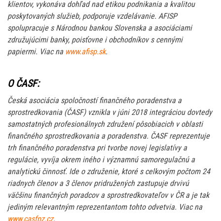
klientov, vykonáva dohľad nad etikou podnikania a kvalitou
poskytovaných služieb, podporuje vzdelávanie. AFISP
spolupracuje s Národnou bankou Slovenska a asociáciami
združujúcimi banky, poisťovne i obchodníkov s cennými
papiermi. Viac na
www.afisp.sk
.
O ČASF:
Česká asociácia spoločností finančného poradenstva a
sprostredkovania (ČASF) vznikla v júni 2018 integráciou dovtedy
samostatných profesionálnych združení pôsobiacich v oblasti
finančného sprostredkovania a poradenstva. ČASF reprezentuje
trh finančného poradenstva pri tvorbe novej legislatívy a
regulácie, vyvíja okrem iného i významnú samoregulačnú a
analytickú činnosť. Ide o združenie, ktoré s celkovým počtom 24
riadnych členov a 3 členov pridružených zastupuje drvivú
väčšinu finančných poradcov a sprostredkovateľov v ČR a je tak
jediným relevantným reprezentantom tohto odvetvia. Viac na
www.casfpz.cz
.