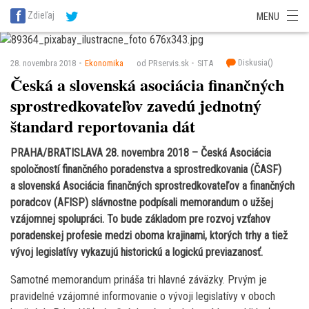
SITA Energetika
SITA Zdravotníctvo
SITA Financie
SITA Doprava
Zdieľaj
MENU
SITA Potravinárstvo
SITA Reality
SITA Školstvo
SITA Vidiek
Diskusia(
)
28. novembra 2018
Ekonomika
od PRservis.sk
SITA
Česká a slovenská asociácia finančných
sprostredkovateľov zavedú jednotný
štandard reportovania dát
PRAHA/BRATISLAVA 28. novembra 2018 – Česká Asociácia
spoločností finančného poradenstva a sprostredkovania (ČASF)
a slovenská Asociácia finančných sprostredkovateľov a finančných
poradcov (AFISP) slávnostne podpísali memorandum o užšej
vzájomnej spolupráci. To bude základom pre rozvoj vzťahov
poradenskej profesie medzi oboma krajinami, ktorých trhy a tiež
vývoj legislatívy vykazujú historickú a logickú previazanosť.
Samotné memorandum prináša tri hlavné záväzky. Prvým je
pravidelné vzájomné informovanie o vývoji legislatívy v oboch