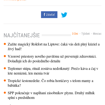
Zdieľať
3 Dni
Týždeň
Mesiac
NAJČÍTANEJŠIE
Zažite magický Rokfort na Liptove: čaká vás deň plný kúziel a
živý had!
Vzorové priestory nového pavilónu už preverujú zdravotníci.
Dolaďujú ich do posledného detailu
Teplomer stúpa, rituál zostáva nedotknutý: Prečo káva a čaj v
lete nemiznú, len menia tvár
Tropické šestonedelie. Čo robia horúčavy s telom mamy a
bábätka?
SPP pokračuje v napĺňaní zásobníkov plynu. Druhý míľnik
splní s predstihom