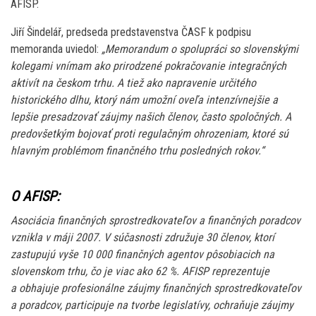
AFISP.
Jiří Šindelář, predseda predstavenstva ČASF k podpisu
memoranda uviedol:
„Memorandum o spolupráci so slovenskými
kolegami vnímam ako prirodzené pokračovanie integračných
aktivít na českom trhu. A tiež ako napravenie určitého
historického dlhu, ktorý nám umožní oveľa intenzívnejšie a
lepšie presadzovať záujmy našich členov, často spoločných. A
predovšetkým bojovať proti regulačným ohrozeniam, ktoré sú
hlavným problémom finančného trhu posledných rokov.“
O AFISP:
Asociácia finančných sprostredkovateľov a finančných poradcov
vznikla v máji 2007. V súčasnosti združuje 30 členov, ktorí
zastupujú vyše 10 000 finančných agentov pôsobiacich na
slovenskom trhu, čo je viac ako 62 %. AFISP reprezentuje
a obhajuje profesionálne záujmy finančných sprostredkovateľov
a poradcov, participuje na tvorbe legislatívy, ochraňuje záujmy