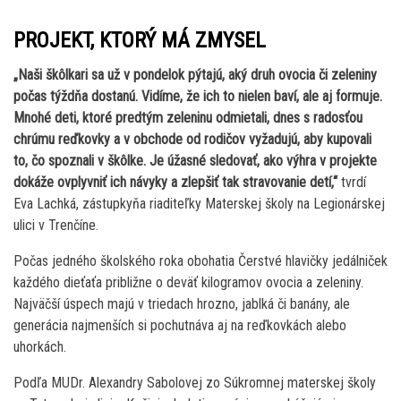
PROJEKT, KTORÝ MÁ ZMYSEL
„Naši škôlkari sa už v pondelok pýtajú, aký druh ovocia či zeleniny
počas týždňa dostanú. Vidíme, že ich to nielen baví, ale aj formuje.
Mnohé deti, ktoré predtým zeleninu odmietali, dnes s radosťou
chrúmu reďkovky a v obchode od rodičov vyžadujú, aby kupovali
to, čo spoznali v škôlke. Je úžasné sledovať, ako výhra v projekte
dokáže ovplyvniť ich návyky a zlepšiť tak stravovanie detí,“
tvrdí
Eva Lachká, zástupkyňa riaditeľky Materskej školy na Legionárskej
ulici v Trenčíne.
Počas jedného školského roka obohatia Čerstvé hlavičky jedálniček
každého dieťaťa približne o deväť kilogramov ovocia a zeleniny.
Najväčší úspech majú v triedach hrozno, jablká či banány, ale
generácia najmenších si pochutnáva aj na reďkovkách alebo
uhorkách.
Podľa MUDr. Alexandry Sabolovej zo Súkromnej materskej školy