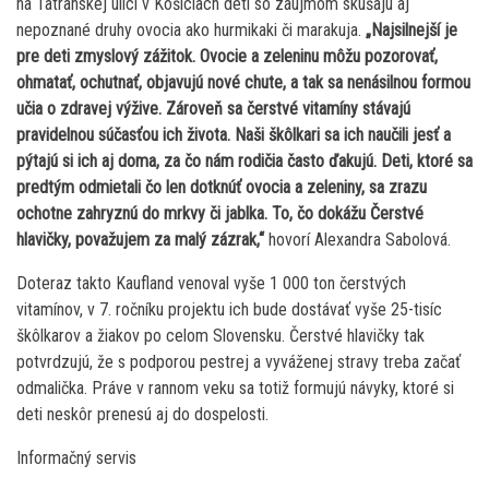
na Tatranskej ulici v Košiciach deti so záujmom skúšajú aj
nepoznané druhy ovocia ako hurmikaki či marakuja.
„Najsilnejší je
pre deti zmyslový zážitok. Ovocie a zeleninu môžu pozorovať,
ohmatať, ochutnať, objavujú nové chute, a tak sa nenásilnou formou
učia o zdravej výžive. Zároveň sa čerstvé vitamíny stávajú
pravidelnou súčasťou ich života. Naši škôlkari sa ich naučili jesť a
pýtajú si ich aj doma, za čo nám rodičia často ďakujú. Deti, ktoré sa
predtým odmietali čo len dotknúť ovocia a zeleniny, sa zrazu
ochotne zahryznú do mrkvy či jablka. To, čo dokážu Čerstvé
hlavičky, považujem za malý zázrak,“
hovorí Alexandra Sabolová.
Doteraz takto Kaufland venoval vyše 1 000 ton čerstvých
vitamínov, v 7. ročníku projektu ich bude dostávať vyše 25-tisíc
škôlkarov a žiakov po celom Slovensku. Čerstvé hlavičky tak
potvrdzujú, že s podporou pestrej a vyváženej stravy treba začať
odmalička. Práve v rannom veku sa totiž formujú návyky, ktoré si
deti neskôr prenesú aj do dospelosti.
Informačný servis