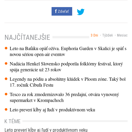
Zdieľať
3 Dni
Týždeň
Mesiac
NAJČÍTANEJŠIE
Leto na Baťáku opäť ožíva. Euphoria Garden v Skalici je späť s
novou sériou open-air eventov
Nadácia Henkel Slovensko podporila folklórny festival, ktorý
spája generácie už 23 rokov
Legendy na pódiu a absolútny klúdek v Ploom zóne. Taký bol
17. ročník Cibuľa Festu
Tesco za rok zmodernizovalo 36 predajní, otvára vynovený
supermarket v Krompachoch
Leto preverí kĺby aj ľudí v produktívnom veku
K TÉME
Leto preverí kĺby aj ľudí v produktívnom veku