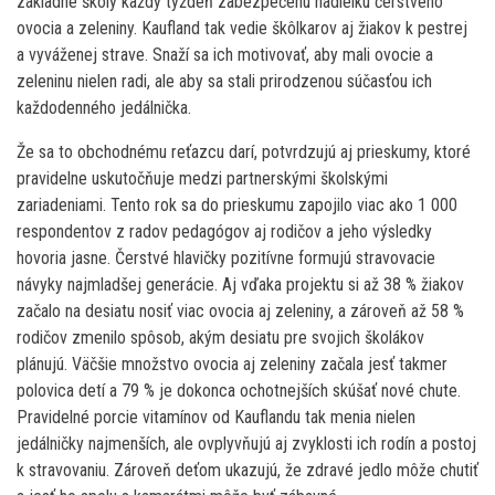
základné školy každý týždeň zabezpečenú nádielku čerstvého
ovocia a zeleniny. Kaufland tak vedie škôlkarov aj žiakov k pestrej
a vyváženej strave. Snaží sa ich motivovať, aby mali ovocie a
zeleninu nielen radi, ale aby sa stali prirodzenou súčasťou ich
každodenného jedálnička.
Že sa to obchodnému reťazcu darí, potvrdzujú aj prieskumy, ktoré
pravidelne uskutočňuje medzi partnerskými školskými
zariadeniami. Tento rok sa do prieskumu zapojilo viac ako 1 000
respondentov z radov pedagógov aj rodičov a jeho výsledky
hovoria jasne. Čerstvé hlavičky pozitívne formujú stravovacie
návyky najmladšej generácie. Aj vďaka projektu si až 38 % žiakov
začalo na desiatu nosiť viac ovocia aj zeleniny, a zároveň až 58 %
rodičov zmenilo spôsob, akým desiatu pre svojich školákov
plánujú. Väčšie množstvo ovocia aj zeleniny začala jesť takmer
polovica detí a 79 % je dokonca ochotnejších skúšať nové chute.
Pravidelné porcie vitamínov od Kauflandu tak menia nielen
jedálničky najmenších, ale ovplyvňujú aj zvyklosti ich rodín a postoj
k stravovaniu. Zároveň deťom ukazujú, že zdravé jedlo môže chutiť