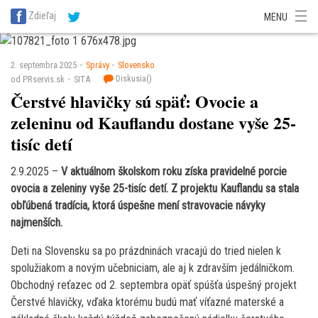
SITA Energetika
SITA Zdravotníctvo
SITA Financie
SITA Doprava
Zdieľaj
MENU
SITA Potravinárstvo
SITA Reality
SITA Školstvo
SITA Vidiek
2. septembra 2025
Správy
Slovensko
Diskusia(
)
od PRservis.sk
SITA
Čerstvé hlavičky sú späť: Ovocie a
zeleninu od Kauflandu dostane vyše 25-
tisíc detí
2.9.2025 –
V aktuálnom školskom roku získa pravidelné porcie
ovocia a zeleniny vyše 25-tisíc detí. Z projektu Kauflandu sa stala
obľúbená tradícia, ktorá úspešne mení stravovacie návyky
najmenších.
Deti na Slovensku sa po prázdninách vracajú do tried nielen k
spolužiakom a novým učebniciam, ale aj k zdravším jedálničkom.
Obchodný reťazec od 2. septembra opäť spúšťa úspešný projekt
Čerstvé hlavičky, vďaka ktorému budú mať víťazné materské a