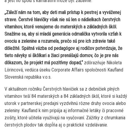
a jesť ho spolu s kamarátmi môže byť zábavné.
„Záleží nám na tom, aby deti mali prístup k pestrej a vyváženej
strave. Čerstvé hlavičky však nie sú len o nádielkach čerstvých
vitamínov, ktoré venujeme do materských a základných škôl.
Snažíme sa, aby si mladá generácia odmalička vytvorila vzťah k
ovociu a zelenine a rozumela, prečo sú pre ich zdravie také
dôležité. Spätná väzba od pedagógov aj rodičov potvrdzuje, že
tieto návyky si škôlkari a žiaci prenášajú domov, čo je pre nás
dôkazom, že projekt má pozitívny dopad,“
zdôrazňuje Nikoleta
Lörincová, vedúca úseku Corporate Affairs spoločnosti Kaufland
Slovenská republika v.o.s.
V aktuálnom ročníku Čerstvých hlavičiek sa z debničiek plných
vitamínov teší 84 materských a 84 základných škôl, ktoré si každý
utorok v partnerskej predajni vyzdvihnú rôzne druhy ovocia alebo
zeleniny. Kaufland k nim pripája aj informačné letáky či pracovné
zošity, ktoré učitelia využívajú na vyučovaní. Zážitky z chrumkania
čerstvých plodov tak dopĺňa aj o praktické vzdelávanie.