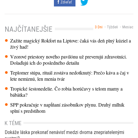
Zdieľať
3 Dni
Týždeň
Mesiac
NAJČÍTANEJŠIE
Zažite magický Rokfort na Liptove: čaká vás deň plný kúziel a
živý had!
Vzorové priestory nového pavilónu už preverujú zdravotníci.
Dolaďujú ich do posledného detailu
Teplomer stúpa, rituál zostáva nedotknutý: Prečo káva a čaj v
lete nemiznú, len menia tvár
Tropické šestonedelie. Čo robia horúčavy s telom mamy a
bábätka?
SPP pokračuje v napĺňaní zásobníkov plynu. Druhý míľnik
splní s predstihom
K TÉME
Dokáže láska prekonať nenávisť medzi dvoma znepriatelenými