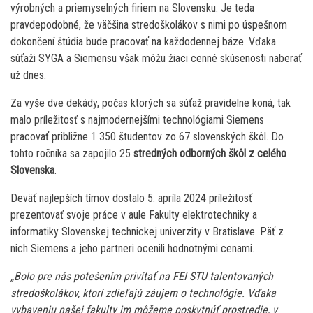
výrobných a priemyselných firiem na Slovensku. Je teda
pravdepodobné, že väčšina stredoškolákov s nimi po úspešnom
dokončení štúdia bude pracovať na každodennej báze. Vďaka
súťaži SYGA a Siemensu však môžu žiaci cenné skúsenosti naberať
už dnes.
Za vyše dve dekády, počas ktorých sa súťaž pravidelne koná, tak
malo príležitosť s najmodernejšími technológiami Siemens
pracovať približne 1 350 študentov zo 67 slovenských škôl. Do
tohto ročníka sa zapojilo 25
stredných odborných škôl z celého
Slovenska
.
Deväť najlepších tímov dostalo 5. apríla 2024 príležitosť
prezentovať svoje práce v aule Fakulty elektrotechniky a
informatiky Slovenskej technickej univerzity v Bratislave. Päť z
nich Siemens a jeho partneri ocenili hodnotnými cenami.
„Bolo pre nás potešením privítať na FEI STU talentovaných
stredoškolákov, ktorí zdieľajú záujem o technológie. Vďaka
vybaveniu našej fakulty im môžeme poskytnúť prostredie, v