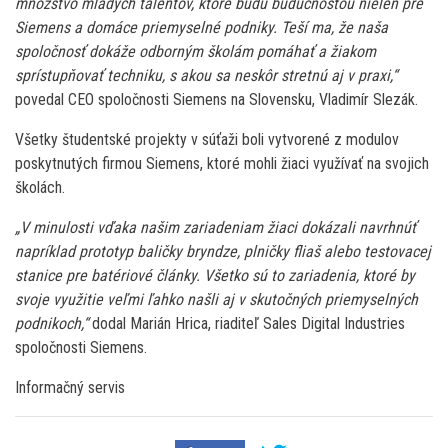
množstvo mladých talentov, ktoré budú budúcnosťou nielen pre
Siemens a domáce priemyselné podniky. Teší ma, že naša
spoločnosť dokáže odborným školám pomáhať a žiakom
sprístupňovať techniku, s akou sa neskôr stretnú aj v praxi,“
povedal CEO spoločnosti Siemens na Slovensku, Vladimír Slezák.
Všetky študentské projekty v súťaži boli vytvorené z modulov
poskytnutých firmou Siemens, ktoré mohli žiaci využívať na svojich
školách.
„V minulosti vďaka našim zariadeniam žiaci dokázali navrhnúť
napríklad prototyp baličky bryndze, plničky fliaš alebo testovacej
stanice pre batériové články. Všetko sú to zariadenia, ktoré by
svoje využitie veľmi ľahko našli aj v skutočných priemyselných
podnikoch,“
dodal Marián Hrica, riaditeľ Sales Digital Industries
spoločnosti Siemens.
Informačný servis