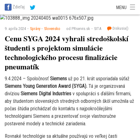
SITA Energetika
SITA Zdravotníctvo
SITA Financie
SITA Doprava
Zdieľaj
MENU
SITA Potravinárstvo
SITA Reality
SITA Školstvo
SITA Vidiek
Diskusia(
)
9. apríla 2024
Správy
Slovensko
od PRservis.sk
SITA
Cenu SYGA 2024 vyhrali stredoškolskí
študenti s projektom simulácie
technologického procesu finalizácie
pneumatík
9.4.2024 – Spoločnosť
Siemens
už po 21. krát usporiadala súťaž
Siemens Young Generation Award (SYGA).
Tá je organizovaná
divíziou
Siemens Digital Industries
v spolupráci s ďalšími firmami,
aby študentom slovenských stredných odborných škôl umožnila už
počas štúdia prichádzať do kontaktu s najpokročilejšími
technológiami Siemens a prezentovať svoje vlastnoručne
postavené modely a technické zariadenia.
Rovnaké technológie sa aktuálne používajú vo veľkej časti