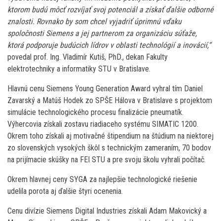
ktorom budú môcť rozvíjať svoj potenciál a získať ďalšie odborné
znalosti. Rovnako by som chcel vyjadriť úprimnú vďaku
spoločnosti Siemens a jej partnerom za organizáciu súťaže,
ktorá podporuje budúcich lídrov v oblasti technológií a inovácií,“
povedal prof. Ing. Vladimír Kutiš, PhD., dekan Fakulty
elektrotechniky a informatiky STU v Bratislave.
Hlavnú cenu Siemens Young Generation Award vyhral tím Daniel
Zavarský a Matúš Hodek zo SPŠE Hálova v Bratislave s projektom
simulácie technologického procesu finalizácie pneumatík.
Výhercovia získali zostavu riadiaceho systému SIMATIC 1200.
Okrem toho získali aj motivačné štipendium na štúdium na niektorej
zo slovenských vysokých škôl s technickým zameraním, 70 bodov
na prijímacie skúšky na FEI STU a pre svoju školu vyhrali počítač.
Okrem hlavnej ceny SYGA za najlepšie technologické riešenie
udelila porota aj ďalšie štyri ocenenia.
Cenu divízie Siemens Digital Industries získali Adam Makovický a