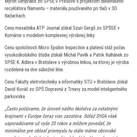
Myron Simprakis zo SPŠE v Prešove s projektom dielenského
recyklátora filamentu – materiálu používaného pri tlači v 3D
tlačiarňach.
Cenu mesačníka ATP Journal získal Szuri Gergő zo SPŠSE v
Komárne s modelom komplexnej výrobnej linky.
Cenu spoločnosti Micro Epsilon Inspection a platenú stáž počas
vysokoškolského štúdia získali Michal Pavlík a Patrik Kulhánek zo
SPŠE K. Adlera v Bratislave s výrobnou linkou, na ktorej je výroba
rozdelená na dve súbežné línie.
Cenu Fakulty eletrotechniky a informatiky STU v Bratislave získal
David Kováč zo SPŠ Dopravná z Trnavy za model inteligentného
parkoviska.
„Často počúvame, že úroveň nášho školstva za ostatnými
krajinami v Európe čoraz viac zaostáva. Súťaž SYGA však
usporadúvame už vyše 20 rokov a môžem povedať, že
minimálne pre oblasť priemyslu tu stále máme obrovské