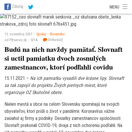
SITA Energetika
SITA Zdravotníctvo
SITA Financie
SITA Doprava
Zdieľaj
MENU
SITA Potravinárstvo
SITA Reality
SITA Školstvo
SITA Vidiek
15. novembra 2021
Správy
Slovensko
Diskusia(
)
od PRservis.sk
SITA
Budú na nich navždy pamätať. Slovnaft
si uctil pamiatku dvoch zosnulých
zamestnancov, ktorí podľahli covidu
15.11.2021 –
Na ich pamiatku vysadili dve krásne lipy. Slovnaft
sa tak zapojil do projektu Živých pietnych miest, ktoré
organizuje OZ Skutočné obete.
Nielen mestá a obce na celom Slovensku spomínajú na svojich
obyvateľov, ktorí prišli o život v pandémii. Koronavírus vážne
zasiahol aj firmy a podniky. Desiatky zamestnancov spoločnosti
Slovnaft prekonali COVID-19, dvaja z nich ochoreniu podľahli. Na