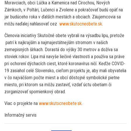
Moravciach, obci Lúčka a Kamenica nad Cirochou, Nových
Zámkoch, v Poltári, Lučenci a Zvolene a pokračovať budú opäť na
jar budúceho roka v ďalších mestách a obciach. Záujemcovia sa
môžu naďalej nahlasovať cez
www.skutocneobete.sk
.
Členovia iniciatívy Skutočné obete vybrali na výsadbu lipu, pretože
patrí k najkrajším a najmajestátnejším stromom v našich
zemepisných šírkach. Dorastá do výšky 30 metrov a dožíva sa
stoviek rokov. Lipa má navyše liečivé vlastnosti a používa sa práve
pri ochorení dýchacích ciest, ktoré koronavírus ničí. Keďže COVID-
19 zasiahol celé Slovensko, cieľom projektu je, aby mali obyvatelia
v čo najväčšom počte miest a obcí dôstojné symbolické pietne
miesto, pri ktorom sa môžu zastaviť, vzdať úctu obetiam či
zorganizovať spomienkový obrad.
Viac o projekte na
www.skutocneobete.sk
.
Informačný servis