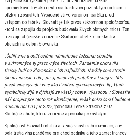
ich pamiatku vysadili v piatok 12. novembra dve krásne
spomienkové lipy ako gesto sústrasti voči pozostalým rodinám a
blízkym zosnulých. Vysadené sú vo verejnom parčíku pred
vstupom do fabriky. Slovnaft je tak prvou súkromnou spoločnosťou,
ktorá sa zapojila do projektu budovania Živých pietnych miest. Ten
realizuje občianske združenie Skutočné obete v mestách a
obciach na celom Slovensku.
„Čelili sme a opäť čelíme mimoriadne ťažkému obdobiu
v súkromných aj pracovných životoch. Pandémia pripravila
tisícky ľudí na Slovensku o ich najbližších. Navždy sme stratili
členov našich rodín, ale aj mnohých priateľov a kolegov. Túto
jeseň sme vysadili viac ako dvadsať spomienkových líp, ktoré
symbolicky žijú a dýchajú za všetky obete. Výsadbou v Slovnafte
náš projekt pre tento rok ukončujeme, avšak pokračovať budeme
ďalšími opäť na jar 2022,“
povedala Lenka Straková z OZ
Skutočné obete, ktoré združuje a pomáha pozostalým.
Spoločnosť Slovnaft robila a aj v súčasnosti robí maximum, aby
bola tretia vlna pandémie pre chod podniku a jeho zamestnancov