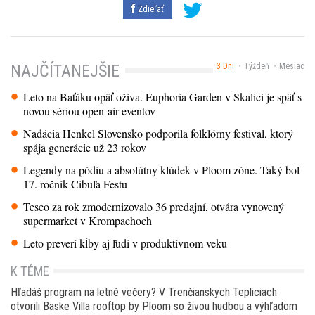
Zdieľať
3 Dni
Týždeň
Mesiac
NAJČÍTANEJŠIE
Leto na Baťáku opäť ožíva. Euphoria Garden v Skalici je späť s
novou sériou open-air eventov
Nadácia Henkel Slovensko podporila folklórny festival, ktorý
spája generácie už 23 rokov
Legendy na pódiu a absolútny klúdek v Ploom zóne. Taký bol
17. ročník Cibuľa Festu
Tesco za rok zmodernizovalo 36 predajní, otvára vynovený
supermarket v Krompachoch
Leto preverí kĺby aj ľudí v produktívnom veku
K TÉME
Hľadáš program na letné večery? V Trenčianskych Tepliciach
otvorili Baske Villa rooftop by Ploom so živou hudbou a výhľadom