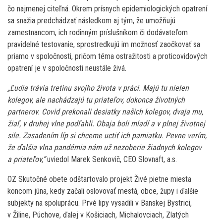
čo najmenej citeľná. Okrem prísnych epidemiologických opatrení
sa snažia predchádzať následkom aj tým, že umožňujú
zamestnancom, ich rodinným príslušníkom či dodávateľom
pravidelné testovanie, sprostredkujú im možnosť zaočkovať sa
priamo v spoločnosti, pričom téma ostražitosti a proticovidových
opatrení je v spoločnosti neustále živá.
„Ľudia trávia tretinu svojho života v práci. Majú tu nielen
kolegov, ale nachádzajú tu priateľov, dokonca životných
partnerov. Covid prekonali desiatky našich kolegov, dvaja mu,
žiaľ, v druhej vlne podľahli. Obaja boli mladí a v plnej životnej
sile. Zasadením líp si chceme uctiť ich pamiatku. Pevne verím,
že ďalšia vlna pandémia nám už nezoberie žiadnych kolegov
a priateľov,“
uviedol Marek Senkovič, CEO Slovnaft, a.s.
OZ Skutočné obete odštartovalo projekt Živé pietne miesta
koncom júna, kedy začali oslovovať mestá, obce, župy i ďalšie
subjekty na spoluprácu. Prvé lipy vysadili v Banskej Bystrici,
v Žiline, Púchove, ďalej v Košiciach, Michalovciach, Zlatých