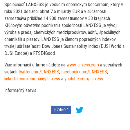
Spoločnosť LANXESS je vedúcim chemickým koncernom, ktorý v
roku 2021 dosiahol obrat 7,6 miliardy EUR a v súčasnosti
zamestnáva približne 14 900 zamestnancov v 33 krajinách.
Kľúčovým odvetvím podnikania spoločnosti LANXESS je vývoj,
výroba a predaj chemických medziproduktov, aditív, špeciálnych
chemikálií a plastov. LANXESS je členom popredných indexov
trvalej udržateľnosti Dow Jones Sustainability Index (DJSI World a
DJSI Europe) a FTSE4Good.
Viac informácií o firme nájdete na
www.lanxess.com
a sociálnych
sieťach
twitter.com/LANXESS
,
facebook.com/LANXESS
,
linkedin.com/company/lanxess
a
youtube.com/lanxess
.
Informačný servis
Zdieľať