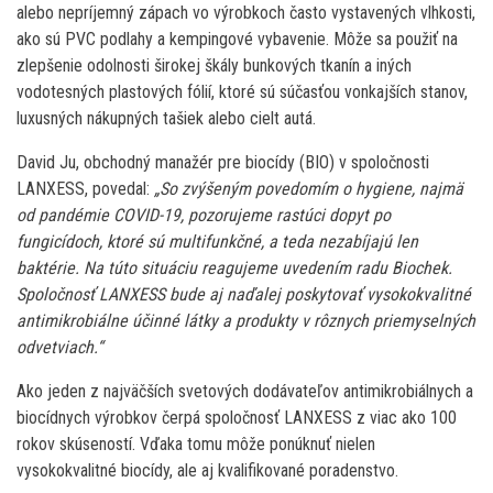
alebo nepríjemný zápach vo výrobkoch často vystavených vlhkosti,
ako sú PVC podlahy a kempingové vybavenie. Môže sa použiť na
zlepšenie odolnosti širokej škály bunkových tkanín a iných
vodotesných plastových fólií, ktoré sú súčasťou vonkajších stanov,
luxusných nákupných tašiek alebo cielt autá.
David Ju, obchodný manažér pre biocídy (BIO) v spoločnosti
LANXESS, povedal:
„So zvýšeným povedomím o hygiene, najmä
od pandémie COVID-19, pozorujeme rastúci dopyt po
fungicídoch, ktoré sú multifunkčné, a teda nezabíjajú len
baktérie. Na túto situáciu reagujeme uvedením radu Biochek.
Spoločnosť LANXESS bude aj naďalej poskytovať vysokokvalitné
antimikrobiálne účinné látky a produkty v rôznych priemyselných
odvetviach.“
Ako jeden z najväčších svetových dodávateľov antimikrobiálnych a
biocídnych výrobkov čerpá spoločnosť LANXESS z viac ako 100
rokov skúseností. Vďaka tomu môže ponúknuť nielen
vysokokvalitné biocídy, ale aj kvalifikované poradenstvo.