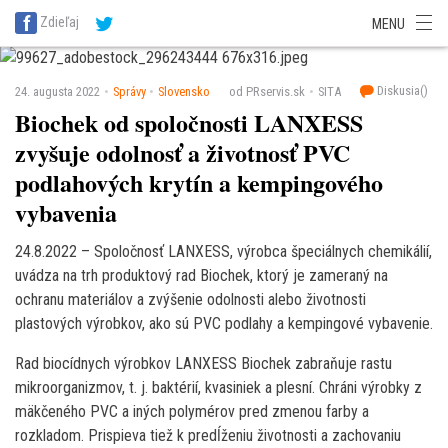
SITA Energetika
SITA Zdravotníctvo
SITA Financie
SITA Doprava
Zdieľaj
MENU
SITA Potravinárstvo
SITA Reality
SITA Školstvo
SITA Vidiek
Diskusia(
)
24. augusta 2022
Správy
Slovensko
od PRservis.sk
SITA
Biochek od spoločnosti LANXESS
zvyšuje odolnosť a životnosť PVC
podlahových krytín a kempingového
vybavenia
24.8.2022 – Spoločnosť LANXESS, výrobca špeciálnych chemikálií,
uvádza na trh produktový rad Biochek, ktorý je zameraný na
ochranu materiálov a zvýšenie odolnosti alebo životnosti
plastových výrobkov, ako sú PVC podlahy a kempingové vybavenie.
Rad biocídnych výrobkov LANXESS Biochek zabraňuje rastu
mikroorganizmov, t. j. baktérií, kvasiniek a plesní. Chráni výrobky z
mäkčeného PVC a iných polymérov pred zmenou farby a
rozkladom. Prispieva tiež k predĺženiu životnosti a zachovaniu