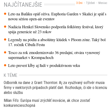
3 Dni
Týždeň
Mesiac
NAJČÍTANEJŠIE
Leto na Baťáku opäť ožíva. Euphoria Garden v Skalici je späť s
novou sériou open-air eventov
Nadácia Henkel Slovensko podporila folklórny festival, ktorý
spája generácie už 23 rokov
Legendy na pódiu a absolútny klúdek v Ploom zóne. Taký bol
17. ročník Cibuľa Festu
Tesco za rok zmodernizovalo 36 predajní, otvára vynovený
supermarket v Krompachoch
Leto preverí kĺby aj ľudí v produktívnom veku
K TÉME
Odborník na dane z Grant Thornton: Aj za využívaný softvér musia
firmy v niektorých prípadoch platiť daň. Rozhoduje, či ide o licenciu
alebo službu
Milan Fiľo: Európa musí zrýchliť inovácie, ak chce zostať
konkurencieschopná