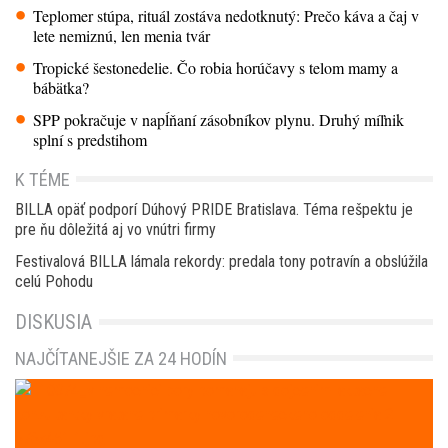
Teplomer stúpa, rituál zostáva nedotknutý: Prečo káva a čaj v
lete nemiznú, len menia tvár
Tropické šestonedelie. Čo robia horúčavy s telom mamy a
bábätka?
SPP pokračuje v napĺňaní zásobníkov plynu. Druhý míľnik
splní s predstihom
K TÉME
BILLA opäť podporí Dúhový PRIDE Bratislava. Téma rešpektu je
pre ňu dôležitá aj vo vnútri firmy
Festivalová BILLA lámala rekordy: predala tony potravín a obslúžila
celú Pohodu
DISKUSIA
NAJČÍTANEJŠIE ZA 24 HODÍN