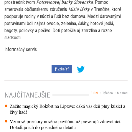
prostredníctvom
Potravinovej banky Slovenska
. Pomoc
smerovala občianskemu združeniu
Misia lásky
v Trenčíne, ktoré
podporuje rodiny v núdzi a ľudí bez domova. Medzi darovanými
potravinami boli najmä ovocie, zelenina, šaláty, hotové jedlá,
bagety, polievky a pečivo. Deti potešila aj zmrzlina a rôzne
sladkosti.
Informačný servis
Zdieľať
3 Dni
Týždeň
Mesiac
NAJČÍTANEJŠIE
Zažite magický Rokfort na Liptove: čaká vás deň plný kúziel a
živý had!
Vzorové priestory nového pavilónu už preverujú zdravotníci.
Dolaďujú ich do posledného detailu