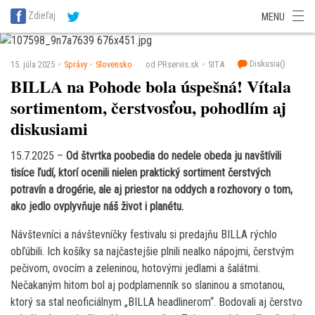
SITA Energetika
SITA Zdravotníctvo
SITA Financie
SITA Doprava
Zdieľaj
MENU
SITA Potravinárstvo
SITA Reality
SITA Školstvo
SITA Vidiek
Diskusia(
)
15. júla 2025
Správy
Slovensko
od PRservis.sk
SITA
BILLA na Pohode bola úspešná! Vítala
sortimentom, čerstvosťou, pohodlím aj
diskusiami
15.7.2025 –
Od štvrtka poobedia do nedele obeda ju navštívili
tisíce ľudí, ktorí ocenili nielen praktický sortiment čerstvých
potravín a drogérie, ale aj priestor na oddych a rozhovory o tom,
ako jedlo ovplyvňuje náš život i planétu.
Návštevníci a návštevníčky festivalu si predajňu BILLA rýchlo
obľúbili. Ich košíky sa najčastejšie plnili nealko nápojmi, čerstvým
pečivom, ovocím a zeleninou, hotovými jedlami a šalátmi.
Nečakaným hitom bol aj podplamenník so slaninou a smotanou,
ktorý sa stal neoficiálnym „BILLA headlinerom“. Bodovali aj čerstvo