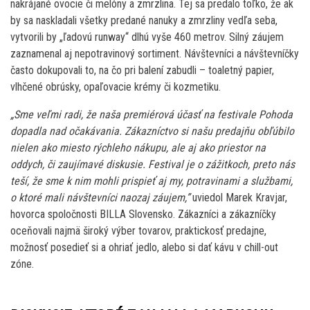
nakrájané ovocie či melóny a zmrzlina. Tej sa predalo toľko, že ak
by sa naskladali všetky predané nanuky a zmrzliny vedľa seba,
vytvorili by „ľadovú runway“ dlhú vyše 460 metrov. Silný záujem
zaznamenal aj nepotravinový sortiment. Návštevníci a návštevníčky
často dokupovali to, na čo pri balení zabudli – toaletný papier,
vlhčené obrúsky, opaľovacie krémy či kozmetiku.
„Sme veľmi radi, že naša premiérová účasť na festivale Pohoda
dopadla nad očakávania. Zákazníctvo si našu predajňu obľúbilo
nielen ako miesto rýchleho nákupu, ale aj ako priestor na
oddych, či zaujímavé diskusie. Festival je o zážitkoch, preto nás
teší, že sme k nim mohli prispieť aj my, potravinami a službami,
o ktoré mali návštevníci naozaj záujem,”
uviedol Marek Kravjar,
hovorca spoločnosti BILLA Slovensko. Zákazníci a zákazníčky
oceňovali najmä široký výber tovarov, praktickosť predajne,
možnosť posedieť si a ohriať jedlo, alebo si dať kávu v chill-out
zóne.