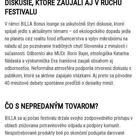
DISKUSIE, KTORÉ ZAUJALI AJ V RUCHU
FESTIVALU
V rámci BILLA Bonus lounge sa uskutočnili štyri diskusie, ktoré
spájali jedlo s aktuálnymi témami – od ekologického dopadu jedla
na planétu cez realitu food influencerstva a vplyv mikrobiómu na
náladu až po poznávanie tradičných chutí Slovenska z minulosti i
súčasnosti. Odborníci ako MUDr. Boris Bajer, etnologička Katarína
Nádaská a výskumníčka Eva Ivanišová zaujali obsahom aj
odbornosťou. Neformálna atmosféra podporila otvorenú diskusiu s
publikom, ktoré sa aktívne zapájalo otázkami. Aj preto sa pôvodne
40-minútové debaty spontánne predĺžili o desiatky minút.
ČO S NEPREDANÝM TOVAROM?
BILLA sa aj počas festivalu držala svojho zodpovedného prístupu v
oblasti znižovania potravinového odpadu a podpory komunít.
Nespotrebované produkty boli po skončení podujatia darované