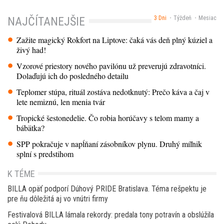
3 Dni
Týždeň
Mesiac
NAJČÍTANEJŠIE
Zažite magický Rokfort na Liptove: čaká vás deň plný kúziel a
živý had!
Vzorové priestory nového pavilónu už preverujú zdravotníci.
Dolaďujú ich do posledného detailu
Teplomer stúpa, rituál zostáva nedotknutý: Prečo káva a čaj v
lete nemiznú, len menia tvár
Tropické šestonedelie. Čo robia horúčavy s telom mamy a
bábätka?
SPP pokračuje v napĺňaní zásobníkov plynu. Druhý míľnik
splní s predstihom
K TÉME
BILLA opäť podporí Dúhový PRIDE Bratislava. Téma rešpektu je
pre ňu dôležitá aj vo vnútri firmy
Festivalová BILLA lámala rekordy: predala tony potravín a obslúžila