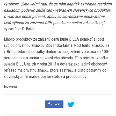
výrobcov.
„Sme veľmi radi, že sa nám napriek extrémne rastúcim
nákladom podarilo znížiť ceny vybraných slovenských produktov
o viac ako desať percent. Spolu so slovenskými dodávateľmi
celú výhodu zo zníženia DPH ponúkame našim zákazníkom,“
v
ysvetľuje D. Bator.
Mnoho produktov za zníženú cenu bude BILLA ponúkať aj pod
svojou privátnou značkou Slovenská farma. Pod touto značkou sa
v Bille predávajú desiatky druhov ovocia, zeleniny a mäsa so 100-
percentnou garanciou slovenského pôvodu. Túto privátnu značku
uviedla BILLA na trh v roku 2013 a doteraz ako jediný obchodný
reťazec má privátnu značku, ktorá zastrešuje čisto potraviny od
slovenských farmárov, pestovateľov a producentov.
Inzercia
Zdieľať