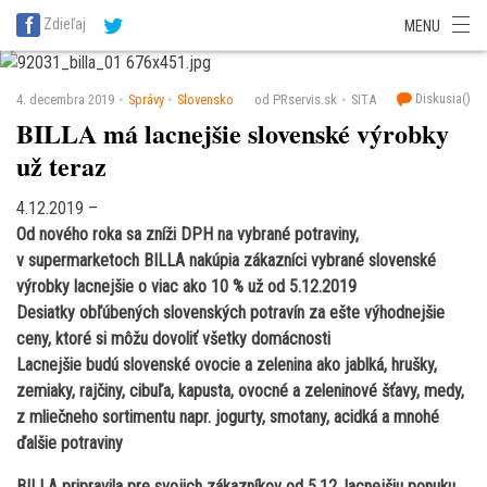
SITA Energetika
SITA Zdravotníctvo
SITA Financie
SITA Doprava
Zdieľaj
MENU
SITA Potravinárstvo
SITA Reality
SITA Školstvo
SITA Vidiek
Diskusia(
)
4. decembra 2019
Správy
Slovensko
od PRservis.sk
SITA
BILLA má lacnejšie slovenské výrobky
už teraz
4.12.2019 –
Od nového roka sa zníži DPH na vybrané potraviny,
v supermarketoch BILLA nakúpia zákazníci vybrané slovenské
výrobky lacnejšie o viac ako 10 % už od 5.12.2019
Desiatky obľúbených slovenských potravín za ešte výhodnejšie
ceny, ktoré si môžu dovoliť všetky domácnosti
Lacnejšie budú slovenské ovocie a zelenina ako jablká, hrušky,
zemiaky, rajčiny, cibuľa, kapusta, ovocné a zeleninové šťavy, medy,
z mliečneho sortimentu napr. jogurty, smotany, acidká a mnohé
ďalšie potraviny
BILLA pripravila pre svojich zákazníkov od 5.12. lacnejšiu ponuku