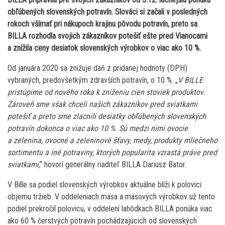
obľúbených slovenských potravín. Slováci si začali v posledných
rokoch všímať pri nákupoch krajinu pôvodu potravín, preto sa
BILLA rozhodla svojich zákazníkov potešiť ešte pred Vianocami
a znížila ceny desiatok slovenských výrobkov o viac ako 10 %.
Od januára 2020 sa znižuje daň z pridanej hodnoty (DPH)
vybraných, predovšetkým zdravších potravín, o 10 %. „
V BILLE
pristúpime od nového roka k zníženiu cien stoviek produktov.
Zároveň sme však chceli našich zákazníkov pred sviatkami
potešiť a preto sme zlacnili desiatky obľúbených slovenských
potravín dokonca o viac ako 10 %. Sú medzi nimi ovocie
a zelenina, ovocné a zeleninové šťavy, medy, produkty mliečneho
sortimentu a iné potraviny, ktorých popularita vzrastá práve pred
sviatkami
,“ hovorí generálny riaditeľ BILLA Dariusz Bator.
V Bille sa podiel slovenských výrobkov aktuálne blíži k polovici
objemu tržieb. V oddeleniach mäsa a mäsových výrobkov už tento
podiel prekročil polovicu, v oddelení lahôdkach BILLA ponúka viac
ako 60 % čerstvých potravín pochádzajúcich od slovenských