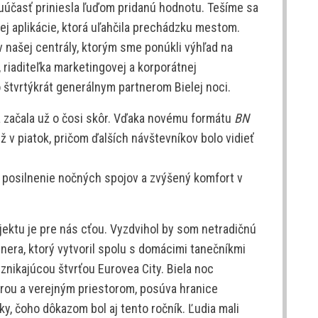
oluúčasť priniesla ľuďom pridanú hodnotu. Tešíme sa
ej aplikácie, ktorá uľahčila prechádzku mestom.
v našej centrály, ktorým sme ponúkli výhľad na
, riaditeľka marketingovej a korporátnej
 štvrtýkrát generálnym partnerom Bielej noci.
 a začala už o čosi skôr. Vďaka novému formátu
BN
ž v piatok, pričom ďalších návštevníkov bolo vidieť
j posilnenie nočných spojov a zvýšený komfort v
ektu je pre nás cťou. Vyzdvihol by som netradičnú
nera, ktorý vytvoril spolu s domácimi tanečníkmi
nikajúcou štvrťou Eurovea City. Biela noc
úrou a verejným priestorom, posúva hranice
tky, čoho dôkazom bol aj tento ročník. Ľudia mali