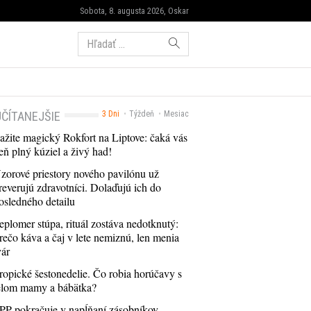
Sobota, 8. augusta 2026, Oskar
Hľadať:
ČÍTANEJŠIE
3 Dni
Týždeň
Mesiac
ažite magický Rokfort na Liptove: čaká vás
eň plný kúziel a živý had!
zorové priestory nového pavilónu už
reverujú zdravotníci. Dolaďujú ich do
osledného detailu
eplomer stúpa, rituál zostáva nedotknutý:
rečo káva a čaj v lete nemiznú, len menia
vár
ropické šestonedelie. Čo robia horúčavy s
elom mamy a bábätka?
PP pokračuje v napĺňaní zásobníkov