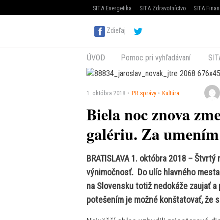
SITA Energetika
SITA Zdravotníctvo
SITA Finan
Zdieľaj
ÚVOD
Pomoc pri vyhľadávaní
SIT
1. októbra 2018
PR správy
Kultúra
Biela noc znova zme
galériu. Za umením v
BRATISLAVA 1. októbra 2018 – Štvrtý 
výnimočnosť. Do ulíc hlavného mesta v
na Slovensku totiž nedokáže zaujať a 
potešením je možné konštatovať, že sa