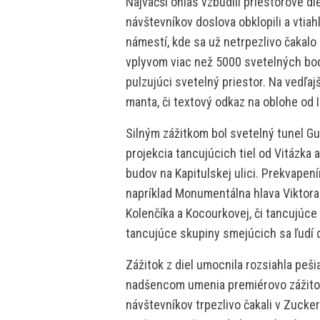
Najväčší ohlas vzbudili priestorové di
návštevníkov doslova obklopili a vtiah
námestí, kde sa už netrpezlivo čakalo 
vplyvom viac než 5000 svetelných bo
pulzujúci svetelný priestor. Na vedľa
manta, či textový odkaz na oblohe od 
Silným zážitkom bol svetelný tunel G
projekcia tancujúcich tiel od Vitázka 
budov na Kapitulskej ulici. Prekvapení
napríklad Monumentálna hlava Viktor
Kolenčíka a Kocourkovej, či tancujúce 
tancujúce skupiny smejúcich sa ľudí 
Zážitok z diel umocnila rozsiahla peši
nadšencom umenia premiérovo zážitok 
návštevníkov trpezlivo čakali v Zucke