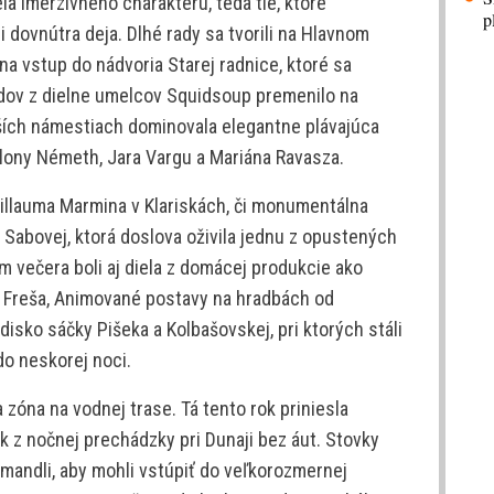
ela imerzívneho charakteru, teda tie, ktoré
p
li dovnútra deja. Dlhé rady sa tvorili na Hlavnom
na vstup do nádvoria Starej radnice, ktoré sa
dov z dielne umelcov Squidsoup premenilo na
jších námestiach dominovala elegantne plávajúca
Ilony Németh, Jara Vargu a Mariána Ravasza.
uillauma Marmina v Klariskách, či monumentálna
a Sabovej, ktorá doslova oživila jednu z opustených
m večera boli aj diela z domácej produkcie ako
a Freša, Animované postavy na hradbách od
disko sáčky Pišeka a Kolbašovskej, pri ktorých stáli
do neskorej noci.
a zóna na vodnej trase. Tá tento rok priniesla
z nočnej prechádzky pri Dunaji bez áut. Stovky
rmandli, aby mohli vstúpiť do veľkorozmernej