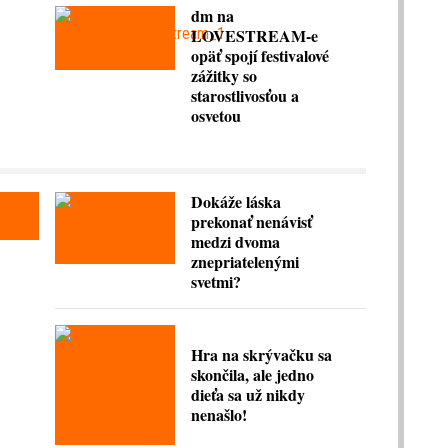
dm na
LOVESTREAM-e
opäť spojí festivalové
zážitky so
starostlivosťou a
osvetou
Dokáže láska
prekonať nenávisť
medzi dvoma
znepriatelenými
svetmi?
Hra na skrývačku sa
skončila, ale jedno
dieťa sa už nikdy
nenašlo!