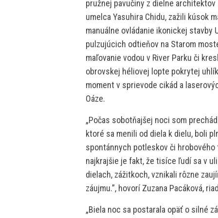
pružnej pavučiny z dielne architekto
umelca Yasuhira Chidu, zažili kúsok m
manuálne ovládanie ikonickej stavby 
pulzujúcich odtieňov na Starom moste
maľovanie vodou v River Parku či kres
obrovskej héliovej lopte pokrytej uhlí
moment v sprievode cikád a laserovýc
Oáze.
„Počas sobotňajšej noci som prechádz
ktoré sa menili od diela k dielu, boli
spontánnych potleskov či hrobového ti
najkrajšie je fakt, že tisíce ľudí sa v
dielach, zážitkoch, vznikali rôzne zau
záujmu.”, hovorí Zuzana Pacáková, riadi
„Biela noc sa postarala opäť o silné z