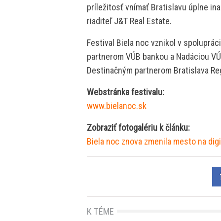
príležitosť vnímať Bratislavu úplne in
riaditeľ J&T Real Estate.
Festival Biela noc vznikol v spoluprá
partnerom VÚB bankou a Nadáciou VÚB
Destinačným partnerom Bratislava Re
Webstránka festivalu:
www.bielanoc.sk
Zobraziť fotogalériu k článku:
Biela noc znova zmenila mesto na digit
K TÉME