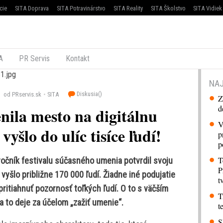
cie
SITA Doprava
SITA Potravinárstvo
SITA Reality
SITA Školstvo
SITA Vidiek
A
PR Servis
Kontakt
NAJ
Diskusia(
)
od PRservis.sk
SITA
Z
d
nila mesto na digitálnu
V
yšlo do ulíc tisíce ľudí!
p
p
T
ročník festivalu súčasného umenia potvrdil svoju
P
yšlo približne 170 000 ľudí. Žiadne iné podujatie
t
pritiahnuť pozornosť toľkých ľudí. O to s väčším
T
 to deje za účelom „zažiť umenie“.
t
S