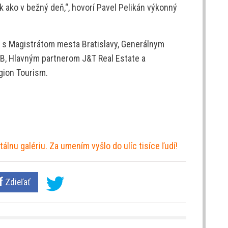
ak ako v bežný deň,“, hovorí Pavel Pelikán výkonný
ci s Magistrátom mesta Bratislavy, Generálnym
, Hlavným partnerom J&T Real Estate a
gion Tourism.
álnu galériu. Za umením vyšlo do ulíc tisíce ľudí!
Zdieľať