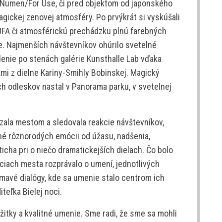
v Numen/For Use, či pred objektom od japonského
agickej zenovej atmosféry. Po prvýkrát si vyskúšali
UFA či atmosférickú prechádzku plnú farebných
. Najmenších návštevníkov ohúrilo svetelné
lenie po stenách galérie Kunsthalle Lab vďaka
kmi z dielne Kariny-Smihly Bobinskej. Magický
h odleskov nastal v Panorama parku, v svetelnej
ala mestom a sledovala reakcie návštevníkov,
 plné rôznorodých emócii od úžasu, nadšenia,
cha pri o niečo dramatickejších dielach. Čo bolo
 uliciach mesta rozprávalo o umení, jednotlivých
jímavé dialógy, kde sa umenie stalo centrom ich
teľka Bielej noci.
ážitky a kvalitné umenie. Sme radi, že sme sa mohli