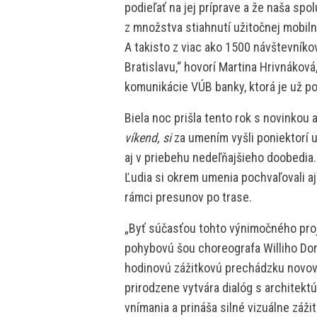
podieľať na jej príprave a že naša sp
z množstva stiahnutí užitočnej mobiln
A takisto z viac ako 1500 návštevníko
Bratislavu,“ hovorí Martina Hrivnáková
komunikácie VÚB banky, ktorá je už po
Biela noc prišla tento rok s novinkou
víkend, si
za umením vyšli poniektorí u
aj v priebehu nedeľňajšieho doobedia.
Ľudia si okrem umenia pochvaľovali a
rámci presunov po trase.
„Byť súčasťou tohto výnimočného proj
pohybovú šou choreografa Williho Dor
hodinovú zážitkovú prechádzku novovz
prirodzene vytvára dialóg s architekt
vnímania a prináša silné vizuálne záži