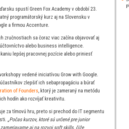
p
aďarsku spustí Green Fox Academy v období 23.
atný programátorský kurz aj na Slovensku v
ogle a firmou Accenture.
 zručnostiach sa čoraz viac začína objavovať aj
účtovníctvo alebo business intelligence.
kaniu lepšej pracovnej pozície alebo priniesť
orkshopy vedené iniciatívou Grow with Google.
účastníkov zlepšiť ich sebapropagáciu a búrať
ation of Founders
, ktorý je zameraný na metódu
ch hodín ako rozvíjať kreativitu.
uje za tímovú hru, preto si prechod do IT segmentu
ti. „
Počas kurzov, ktoré sú určené pre junior
ameriavame aj na rozvoj soft skills, čiže