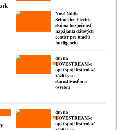
zok
Nová štúdia
Schneider Electric
skúma bezpečnosť
napájania dátových
centier pre umelú
inteligenciu
dm na
LOVESTREAM-e
opäť spojí festivalové
zážitky so
starostlivosťou a
osvetou
dm na
LOVESTREAM-e
av
opäť spojí festivalové
zážitky so