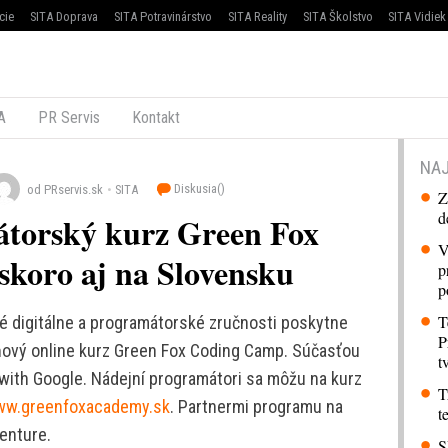
cie
SITA Doprava
SITA Potravinárstvo
SITA Reality
SITA Školstvo
SITA Vidiek
A
PR Servis
Kontakt
NAJ
Diskusia(
)
od PRservis.sk
SITA
Z
d
átorský kurz Green Fox
V
koro aj na Slovensku
p
p
T
 digitálne a programátorské zručnosti poskytne
P
ňový online kurz Green Fox Coding Camp. Súčasťou
t
 with Google. Nádejní programátori sa môžu na kurz
T
w.greenfoxacademy.sk
. Partnermi programu na
t
enture.
S