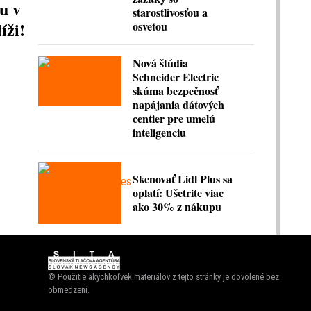
u v
starostlivosťou a
íži!
osvetou
Nová štúdia
Schneider Electric
skúma bezpečnosť
napájania dátových
centier pre umelú
inteligenciu
Skenovať Lidl Plus sa
oplatí: Ušetrite viac
ako 30% z nákupu
© Použitie akýchkoľvek materiálov z tejto stránky je dovolené bez
obmedzení.