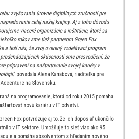
ebu zvyšovania úrovne digitálnych zručností pre
napredovanie celej našej krajiny. Aj z toho dôvodu
rujeme viaceré organizácie a inštitúcie, ktoré sa
 niekoľko rokov sme tiež partnerom Green Fox
 a teší nás, že svoj overený vzdelávací program
 predchádzajúcich skúseností sme presvedčení, že
 pripravení na naštartovanie svojej kariéry v
ológií
,“ povedala Alena Kanabová, riaditeľka pre
 Accenture na Slovensku.
aná na programovanie, ktorá od roku 2015 pomáha
tartovať novú kariéru v IT odvetví.
een Fox potvrdzuje aj to, že ich doposiaľ ukončilo
tnilo v IT sektore. Umožňuje to sieť viac ako 95
pracuje a pomáha absolventom s hľadaním nového