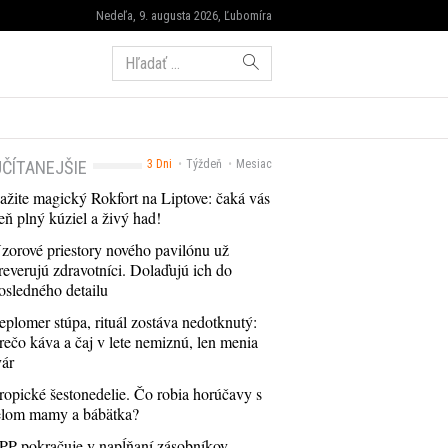
Nedeľa, 9. augusta 2026, Ľubomíra
Hľadať:
ČÍTANEJŠIE
3 Dni
Týždeň
Mesiac
ažite magický Rokfort na Liptove: čaká vás
eň plný kúziel a živý had!
zorové priestory nového pavilónu už
reverujú zdravotníci. Dolaďujú ich do
osledného detailu
eplomer stúpa, rituál zostáva nedotknutý:
rečo káva a čaj v lete nemiznú, len menia
vár
ropické šestonedelie. Čo robia horúčavy s
elom mamy a bábätka?
PP pokračuje v napĺňaní zásobníkov