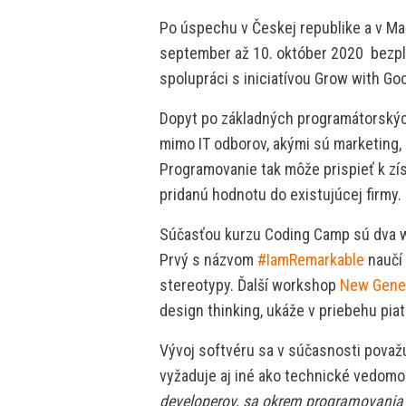
Po úspechu v Českej republike a v M
september až 10. október 2020 bezpl
spolupráci s iniciatívou Grow with Go
Dopyt po základných programátorských
mimo IT odborov, akými sú marketing, 
Programovanie tak môže prispieť k zís
pridanú hodnotu do existujúcej firmy.
Súčasťou kurzu Coding Camp sú dva w
Prvý s názvom
#IamRemarkable
naučí 
stereotypy. Ďalší workshop
New Gener
design thinking, ukáže v priebehu piati
Vývoj softvéru sa v súčasnosti považ
vyžaduje aj iné ako technické vedomos
developerov, sa okrem programovania z