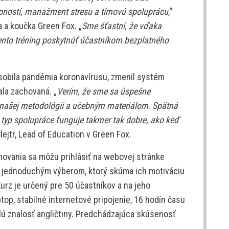
ností, manažment stresu a tímovú spoluprácu
,“
a a koučka Green Fox. „
Sme šťastní, že vďaka
ento tréning poskytnúť účastníkom bezplatného
ôsobila pandémia koronavírusu, zmenil systém
ala zachovaná. „
Verím, že sme sa úspešne
a našej metodológii a učebným materiálom
.
Spätná
 typ spolupráce funguje takmer tak dobre, ako keď
Šlejtr, Lead of Education v Green Fox.
ovania sa môžu prihlásiť na webovej stránke
ú jednoduchým výberom, ktorý skúma ich motiváciu
Kurz je určený pre 50 účastníkov a na jeho
ptop, stabilné internetové pripojenie, 16 hodín času
lú znalosť angličtiny. Predchádzajúca skúsenosť