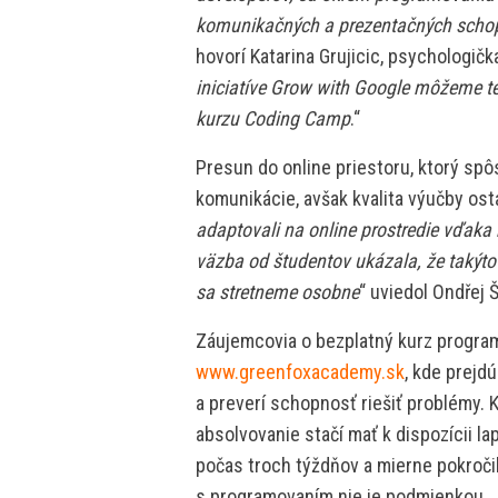
komunikačných a prezentačných schop
hovorí Katarina Grujicic, psychologičk
iniciatíve Grow with Google môžeme t
kurzu Coding Camp
.“
Presun do online priestoru, ktorý sp
komunikácie, avšak kvalita výučby ost
adaptovali na online prostredie vďak
väzba od študentov ukázala, že takýto
sa stretneme osobne
“ uviedol Ondřej 
Záujemcovia o bezplatný kurz program
www.greenfoxacademy.sk
, kde prejd
a preverí schopnosť riešiť problémy. 
absolvovanie stačí mať k dispozícii la
počas troch týždňov a mierne pokroči
s programovaním nie je podmienkou.