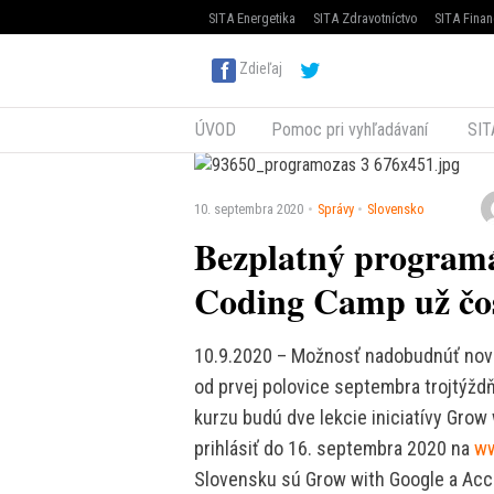
SITA Energetika
SITA Zdravotníctvo
SITA Finan
Zdieľaj
ÚVOD
Pomoc pri vyhľadávaní
SIT
10. septembra 2020
Správy
Slovensko
Bezplatný program
Coding Camp už čos
10.9.2020 – Možnosť nadobudnúť nové
od prvej polovice septembra trojtýžd
kurzu budú dve lekcie iniciatívy Grow
prihlásiť do 16. septembra 2020 na
ww
Slovensku sú Grow with Google a Acc