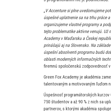
„
V Accenture si plne uvedomujeme potr
úspešné uplatnenie sa na trhu práce a 
organizujeme vlastné programy a podpo
tejto problematike aktívne venujú. Už
Academy v Maďarsku a Českej republike
prinášajú aj na Slovensko. Na základe
úspešní absolventi programu budú dobre
oblasti moderných informačných techn
firemnú spoločenskú zodpovednosť v
Green Fox Academy je akadémia zamer
talentovaným a motivovaným ľuďom naš
Úspešnosť programátorských kurzov Gr
750 študentov a až 90 % z nich sa upla
partnerov, s ktorými akadémia spolu