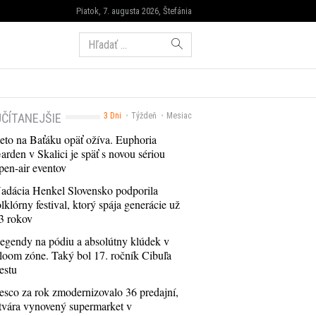
Piatok, 7. augusta 2026, Štefánia
Hľadať:
ČÍTANEJŠIE
3 Dni
Týždeň
Mesiac
eto na Baťáku opäť ožíva. Euphoria
arden v Skalici je späť s novou sériou
pen-air eventov
adácia Henkel Slovensko podporila
olklórny festival, ktorý spája generácie už
3 rokov
egendy na pódiu a absolútny klúdek v
loom zóne. Taký bol 17. ročník Cibuľa
estu
esco za rok zmodernizovalo 36 predajní,
tvára vynovený supermarket v