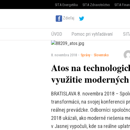
SITA Energetika
SITA Zdravotníctvo
SITA Finan
Zdieľaj
ÚVOD
Pomoc pri vyhľadávaní
SIT
8. novembra 2018
Správy
Slovensko
Atos na technologic
využitie moderných 
BRATISLAVA 8. novembra 2018 – Spoločn
transformácii, na svojej konferencii p
reálnej prevádzke. Odborníci spoločno
2018 ukázali, ako moderné riešenia me
v Jasnej vypočuli, kde sa reálne uplat