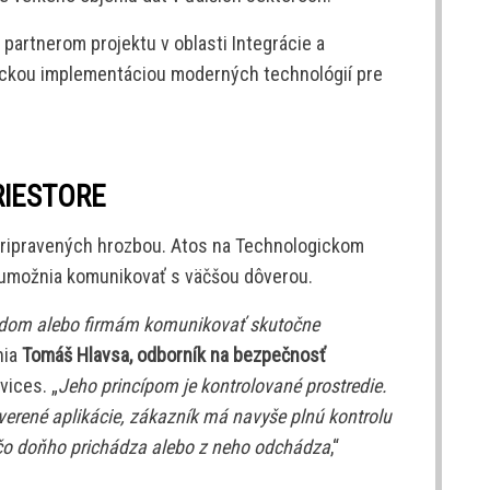
partnerom projektu v oblasti Integrácie a
ktickou implementáciou moderných technológií pre
RIESTORE
epripravených hrozbou. Atos na Technologickom
m umožnia komunikovať s väčšou dôverou.
adom alebo firmám komunikovať skutočne
nia
Tomáš Hlavsa, odborník na bezpečnosť
vices. „
Jeho princípom je kontrolované prostredie.
verené aplikácie, zákazník má navyše plnú kontrolu
 čo doňho prichádza alebo z neho odchádza
,“