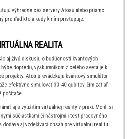
putujú výhradne cez servery Atosu alebo priamo
ný prehľad kto a kedy k ním pristupuje.
IRTUÁLNA REALITA
lo aj živú diskusiu o budúcnosti kvantových
ko hýbe dopredu, výskumníkom z celého sveta je k
ké projekty. Atos prevádzkuje kvantový simulátor
že efektívne simulovať 30-40 qubitov, čím zatiaľ
 počítače.
iť aj s využitím virtuálnej reality v praxi. Mohli si
álnymi súčiastkami či nástrojmi i test pracovného
dodáva aj vzdelávací obsah pre virtuálnu realitu