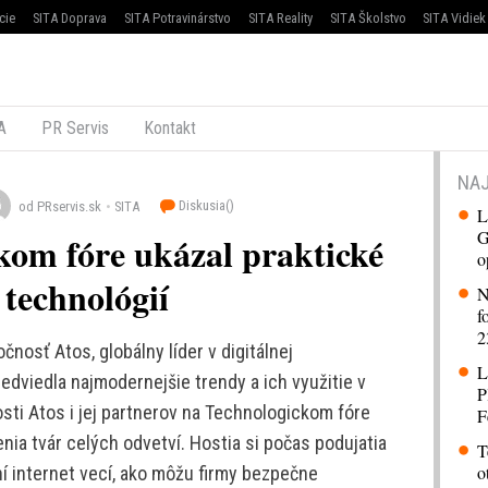
cie
SITA Doprava
SITA Potravinárstvo
SITA Reality
SITA Školstvo
SITA Vidiek
A
PR Servis
Kontakt
NAJ
Diskusia(
)
od PRservis.sk
SITA
L
G
kom fóre ukázal praktické
o
technológií
N
f
2
osť Atos, globálny líder v digitálnej
L
redviedla najmodernejšie trendy a ich využitie v
P
sti Atos i jej partnerov na Technologickom fóre
F
nia tvár celých odvetví. Hostia si počas podujatia
T
o
ní internet vecí, ako môžu firmy bezpečne