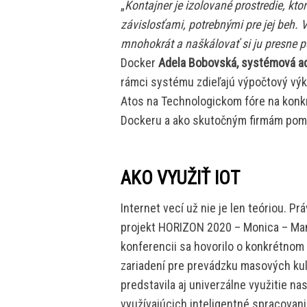
„
Kontajner je izolované prostredie, kt
závislosťami, potrebnými pre jej beh. 
mnohokrát a naškálovať si ju presne p
Docker
Adela Bobovská, systémová ad
rámci systému zdieľajú výpočtový výko
Atos na Technologickom fóre na konkr
Dockeru a ako skutočným firmám pomo
AKO VYUŽIŤ IOT
Internet vecí už nie je len teóriou. 
projekt HORIZON 2020 – Monica – Ma
konferencii sa hovorilo o konkrétnom
zariadení pre prevádzku masových kul
predstavila aj univerzálne využitie n
využívajúcich inteligentné spracovan