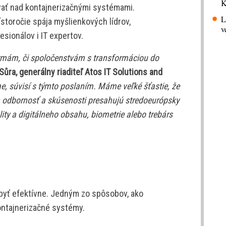
K
ovať nad kontajnerizačnými systémami.
L
storočie spája myšlienkových lídrov,
v
sionálov i IT expertov.
rmám, či spoločenstvám s transformáciou do
Sůra, generálny riaditeľ Atos IT Solutions and
e, súvisí s týmto poslaním. Máme veľké šťastie, že
h odbornosť a skúsenosti presahujú stredoeurópsky
eality a digitálneho obsahu, biometrie alebo trebárs
 byť efektívne. Jedným zo spôsobov, ako
ontajnerizačné systémy.