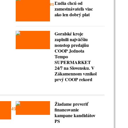
Ľudia chcú od
zamestnávateľa viac
ako len dobrý plat
Goralské kroje
zaplnili najväčšiu
nonstop predajňu
COOP Jednota
Tempo
SUPERMARKET
24/7 na Slovensku. V
Zákamennom vznikol
prvý COOP rekord
Žiadame preveriť
financovanie
kampane kandidátov
PS