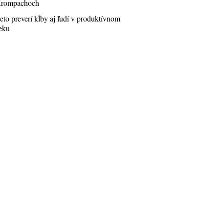
rompachoch
eto preverí kĺby aj ľudí v produktívnom
eku