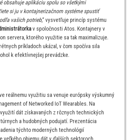
oré obsahuje aplikáciu spolu so všetkými
Viete si ju v kontajnerizačnom systéme spustiť
odľa vašich potrieb
,“ vysvetľuje princíp systému
ministrátorka
v spoločnosti Atos. Kontajnery v
n servera, ktorého využitie sa tak maximalizuje.
étnych príkladoch ukázal, v čom spočíva sila
hol k efektívnejšej prevádzke.
Práve reálnemu využitiu sa venuje európsky výskumný
nagement of Networked IoT Wearables. Na
 využití dát získavaných z rôznych technických
túrnych a hudobných podujatí. Prezentácia
asadenia týchto moderných technológií
ie veľkého objemu dát v ďalších sektoroch.