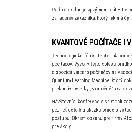
Pod kontrolou je aj výmena dát – tie 
zariadenia zákazníka, ktorý tak má úpl
KVANTOVÉ POČÍTAČE I V
Technologické fórum tento rok prinies
počítačov. Vývoj v tejto oblasti prud
dispozícii viacero počítačov na vedec
Quantum Learning Machine, ktorý doká
prekonáva všetky „skutočné“ kvantové
Návštevníci konferencie sa mohli zoznám
pozrieť detailnú ukážku práce s virtu
postupu. Okrem obsahu pre firmy Atos 
pre školy.