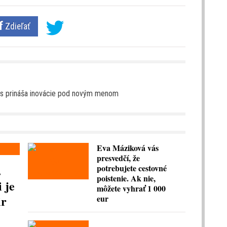
Zdieľať
tos prináša inovácie pod novým menom
Eva Máziková vás
presvedčí, že
.
potrebujete cestovné
poistenie. Ak nie,
 je
môžete vyhrať 1 000
ir
eur