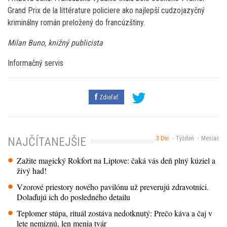
Grand Prix de la littérature policiere ako najlepší cudzojazyčný
kriminálny román preložený do francúzštiny.
Milan Buno, knižný publicista
Informačný servis
Zdieľať
3 Dni
Týždeň
Mesiac
NAJČÍTANEJŠIE
Zažite magický Rokfort na Liptove: čaká vás deň plný kúziel a
živý had!
Vzorové priestory nového pavilónu už preverujú zdravotníci.
Dolaďujú ich do posledného detailu
Teplomer stúpa, rituál zostáva nedotknutý: Prečo káva a čaj v
lete nemiznú, len menia tvár