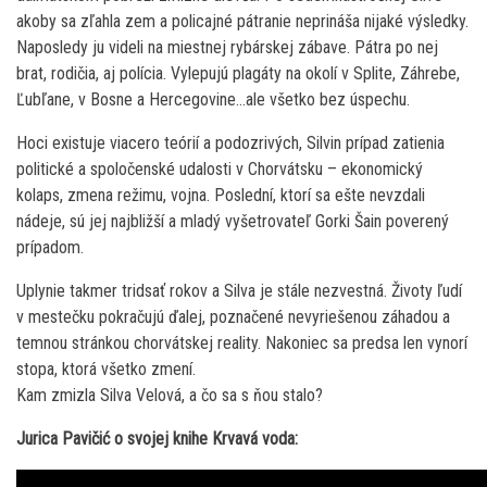
akoby sa zľahla zem a policajné pátranie neprináša nijaké výsledky.
Naposledy ju videli na miestnej rybárskej zábave. Pátra po nej
brat, rodičia, aj polícia. Vylepujú plagáty na okolí v Splite, Záhrebe,
Ľubľane, v Bosne a Hercegovine…ale všetko bez úspechu.
Hoci existuje viacero teórií a podozrivých, Silvin prípad zatienia
politické a spoločenské udalosti v Chorvátsku – ekonomický
kolaps, zmena režimu, vojna. Poslední, ktorí sa ešte nevzdali
nádeje, sú jej najbližší a mladý vyšetrovateľ Gorki Šain poverený
prípadom.
Uplynie takmer tridsať rokov a Silva je stále nezvestná. Životy ľudí
v mestečku pokračujú ďalej, poznačené nevyriešenou záhadou a
temnou stránkou chorvátskej reality. Nakoniec sa predsa len vynorí
stopa, ktorá všetko zmení.
Kam zmizla Silva Velová, a čo sa s ňou stalo?
Jurica Pavičić o svojej knihe Krvavá voda: