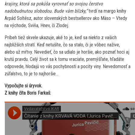
krajiny, ktorá sa pokúša vyrovnať so svojou čerstvo
nadobudnutou slobodou. Bude vám blízky,“
tvrdí na margo knihy
Arpád Soltész, autor slovenských bestsellerov ako Mäso – Vtedy
na východe, Sviňa, Hnev, či Zlodej.
Príbeh tiež skvele ukazuje, aké to je, keď sa niekto z vašich
najbližších stratí. Keď netušíte, čo sa stalo, či je vôbec nažive,
alebo už mŕtvy. Nevedieť, čo sa udialo je horšie, ako poznať hoci aj
krutú pravdu. Celý život sa k tomu vraciate, premýšľate, hľadáte
odpovede, hlodajú vo vás pochybnosti a pocity viny. Nevedomosť a
zúfalstvo, to je to najhoršie…
Vypočujte si úryvok.
Z knihy číta Boris Farkaš: