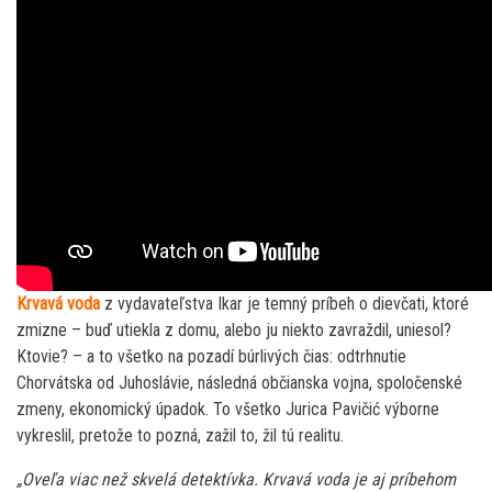
Krvavá voda
z vydavateľstva Ikar je temný príbeh o dievčati, ktoré
zmizne – buď utiekla z domu, alebo ju niekto zavraždil, uniesol?
Ktovie? – a to všetko na pozadí búrlivých čias: odtrhnutie
Chorvátska od Juhoslávie, následná občianska vojna, spoločenské
zmeny, ekonomický úpadok. To všetko Jurica Pavičić výborne
vykreslil, pretože to pozná, zažil to, žil tú realitu.
„Oveľa viac než skvelá detektívka. Krvavá voda je aj príbehom