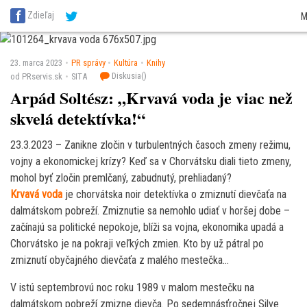
SITA Energetika
SITA Zdravotníctvo
SITA Financie
SITA Doprava
SITA Pot
Zdieľaj
M
SITA Reality
SITA Školstvo
SITA Vidiek
23. marca 2023
PR správy
Kultúra
Knihy
Diskusia(
)
od PRservis.sk
SITA
Arpád Soltész: „Krvavá voda je viac než
skvelá detektívka!“
23.3.2023 – Zanikne zločin v turbulentných časoch zmeny režimu,
vojny a ekonomickej krízy? Keď sa v Chorvátsku diali tieto zmeny,
mohol byť zločin premlčaný, zabudnutý, prehliadaný?
Krvavá voda
je chorvátska noir detektívka o zmiznutí dievčaťa na
dalmátskom pobreží. Zmiznutie sa nemohlo udiať v horšej dobe –
začínajú sa politické nepokoje, blíži sa vojna, ekonomika upadá a
Chorvátsko je na pokraji veľkých zmien. Kto by už pátral po
zmiznutí obyčajného dievčaťa z malého mestečka…
V istú septembrovú noc roku 1989 v malom mestečku na
dalmátskom pobreží zmizne dievča. Po sedemnásťročnej Silve