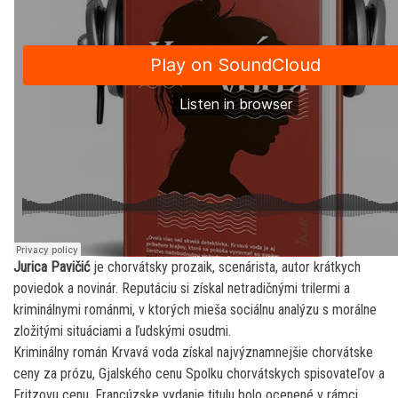
Jurica Pavičić
je chorvátsky prozaik, scenárista, autor krátkych
poviedok a novinár. Reputáciu si získal netradičnými trilermi a
kriminálnymi románmi, v ktorých mieša sociálnu analýzu s morálne
zložitými situáciami a ľudskými osudmi.
Kriminálny román Krvavá voda získal najvýznamnejšie chorvátske
ceny za prózu, Gjalského cenu Spolku chorvátskych spisovateľov a
Fritzovu cenu. Francúzske vydanie titulu bolo ocenené v rámci