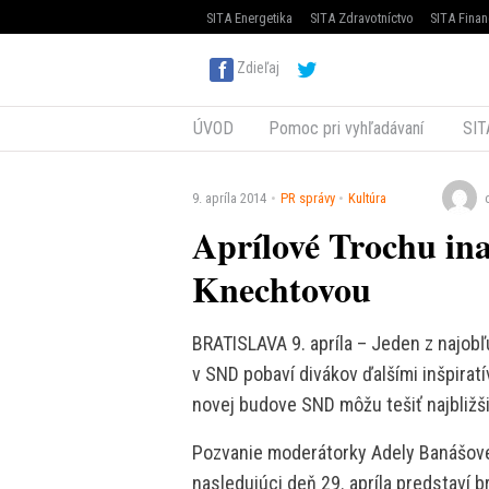
SITA Energetika
SITA Zdravotníctvo
SITA Finan
Zdieľaj
ÚVOD
Pomoc pri vyhľadávaní
SIT
9. apríla 2014
PR správy
Kultúra
Aprílové Trochu in
Knechtovou
BRATISLAVA 9. apríla – Jeden z najob
v SND pobaví divákov ďalšími inšpirat
novej budove SND môžu tešiť najbližši
Pozvanie moderátorky Adely Banášovej 
nasledujúci deň 29. apríla predstaví 