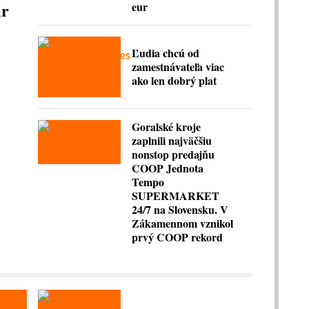
ir
eur
Ľudia chcú od
zamestnávateľa viac
ako len dobrý plat
Goralské kroje
zaplnili najväčšiu
nonstop predajňu
COOP Jednota
Tempo
SUPERMARKET
24/7 na Slovensku. V
Zákamennom vznikol
prvý COOP rekord