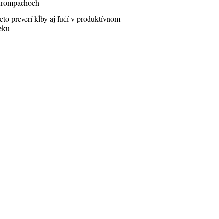
rompachoch
eto preverí kĺby aj ľudí v produktívnom
eku