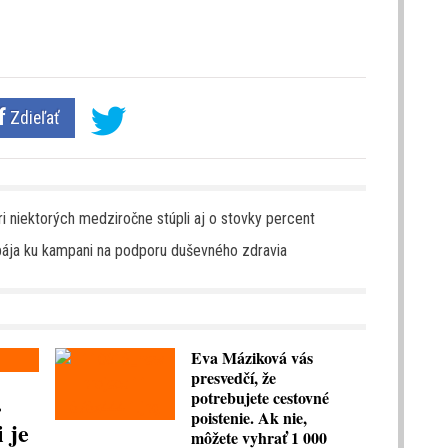
Zdieľať
ri niektorých medziročne stúpli aj o stovky percent
ipája ku kampani na podporu duševného zdravia
Eva Máziková vás
presvedčí, že
.
potrebujete cestovné
poistenie. Ak nie,
 je
môžete vyhrať 1 000