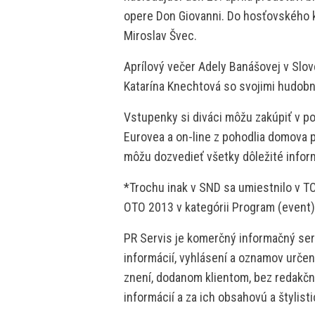
opere Don Giovanni. Do hosťovského k
Miroslav Švec.
Aprílový večer Adely Banášovej v Sl
Katarína Knechtová so svojimi hudob
Vstupenky si diváci môžu zakúpiť v p
Eurovea a on-line z pohodlia domova 
môžu dozvedieť všetky dôležité infor
*Trochu inak v SND sa umiestnilo v T
OTO 2013 v kategórii Program (event)
PR Servis je komerčný informačný serv
informácií, vyhlásení a oznamov určen
znení, dodanom klientom, bez redakčne
informácií a za ich obsahovú a štylis