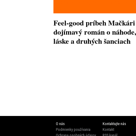
Feel-good príbeh Mačkári
dojímavý román o náhode
láske a druhých šanciach
O nás
Kontaktujte nás
Podmienky používania
Kontakt
Ochrana osobných údajov
RSS kanál