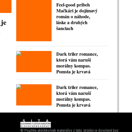
Feel-good príbeh
Mačkári je dojímavý
román o náhode,
 je
láske a druhých
šanciach
,
Dark triler romance,
ktorá vám naruší
morálny kompas.
Pomsta je krvavá
Dark triler romance,
ktorá vám naruší
morálny kompas.
Pomsta je krvavá
© Použitie akýchkoľvek materiálov z tejto stránky je dovolené bez