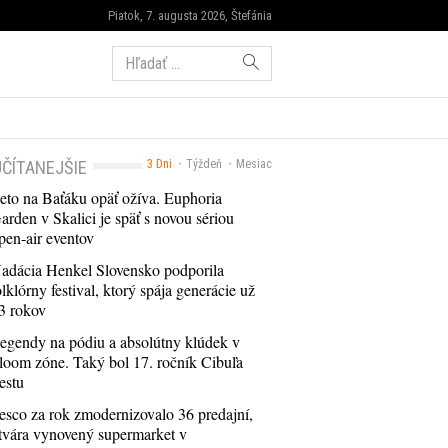
Piatok, 7. augusta 2026, Štefánia
Hľadať:
ČÍTANEJŠIE
3 Dni
Týždeň
Mesiac
eto na Baťáku opäť ožíva. Euphoria
arden v Skalici je späť s novou sériou
pen-air eventov
adácia Henkel Slovensko podporila
olklórny festival, ktorý spája generácie už
3 rokov
egendy na pódiu a absolútny klúdek v
loom zóne. Taký bol 17. ročník Cibuľa
estu
esco za rok zmodernizovalo 36 predajní,
tvára vynovený supermarket v