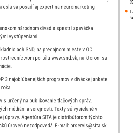
K
resla sa posadí aj expert na neuromarketing
L
v
ovenskom národnom divadle spestrí speváčka
nými vystúpeniami.
okladniciach SND, na predajnom mieste v OC
prostredníctvom portálu www.snd.sk, na ktorom sa
mácie.
OP 3 najobľúbenejších programov v diváckej ankete
 roka.
is určený na publikovanie tlačových správ,
ých médiám a verejnosti. Texty sú vysielané v
j úpravy. Agentúra SITA je distribútorom týchto
tickú úroveň nezodpovedá. E-mail: prservis@sita.sk