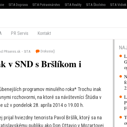
cie
SITA Doprava
SITA Potravinárstvo
SITA Reality
SITA Školstvo
SITA Vidiek
A
PR Servis
Kontakt
NAJ
Diskusia(
)
od PRservis.sk
SITA
L
ak v SND s Bršlíkom i
G
o
N
f
2
ľúbenejších programov minulého roka* Trochu inak
L
ívnymi rozhovormi, na ktoré sa návštevníci Štúdia v
P
e už v pondelok 28. apríla 2014 o 19.00 h.
F
T
prijal hviezdny tenorista Pavol Bršlík, ktorý sa na
o
bratislavskému publiku ako Don Ottavio v Mozartovej