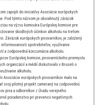
tom zapojili do iniciatívy Asociácie európskych
ge. Pod týmto názvom je obsiahnutý záväzok
akciou na výzvu komisára Európskej komisie pre
znižovanie škodlivých účinkov alkoholu na treťom
nii. Záväzok európskych pivovarníkov, je založený
a informovanosti spotrebiteľov, využívanie
stí a zodpovedná konzumácia alkoholu.
upcov Európskej komisie, pivovarníckeho priemyslu
ch organizácií a médií diskutovalo v Bruseli o
eužívanie alkoholu.
jín Asociácie európskych pivovarníkov malo na
 svoj pilotný projekt zameraný na zodpovednú
cov piva a odborníkov z Úradu verejného
borné poradenstvo pri prevencii negatívnych
oholu.