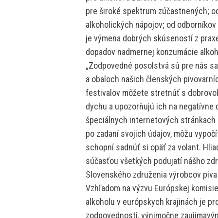
pre široké spektrum zúčastnených; o
alkoholických nápojov; od odborníkov 
je výmena dobrých skúseností z praxe
dopadov nadmernej konzumácie alkoh
„Zodpovedné posolstvá sú pre nás sa
a obaloch našich členských pivovarní
festivalov môžete stretnúť s dobrovoľ
dychu a upozorňujú ich na negatívne
špeciálnych internetových stránkach a
po zadaní svojich údajov, môžu vypočít
schopní sadnúť si opäť za volant. Hlia
súčasťou všetkých podujatí nášho zdru
Slovenského združenia výrobcov piva 
Vzhľadom na výzvu Európskej komisie k
alkoholu v európskych krajinách je pr
zodpovednosti, výnimočne zaujímavým