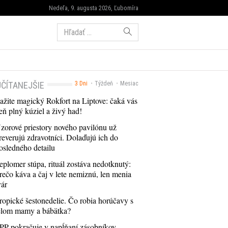
Nedeľa, 9. augusta 2026, Ľubomíra
Hľadať:
ČÍTANEJŠIE
3 Dni
Týždeň
Mesiac
ažite magický Rokfort na Liptove: čaká vás
eň plný kúziel a živý had!
zorové priestory nového pavilónu už
reverujú zdravotníci. Dolaďujú ich do
osledného detailu
eplomer stúpa, rituál zostáva nedotknutý:
rečo káva a čaj v lete nemiznú, len menia
vár
ropické šestonedelie. Čo robia horúčavy s
elom mamy a bábätka?
PP pokračuje v napĺňaní zásobníkov