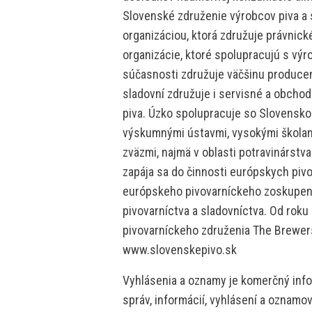
Slovenské združenie výrobcov piva a 
organizáciou, ktorá združuje právnick
organizácie, ktoré spolupracujú s výro
súčasnosti združuje väčšinu producen
sladovní združuje i servisné a obchod
piva. Úzko spolupracuje so Slovensk
výskumnými ústavmi, vysokými školami
zväzmi, najmä v oblasti potravinárstv
zapája sa do činnosti európskych piv
európskeho pivovarníckeho zoskupenia
pivovarníctva a sladovníctva. Od rok
pivovarníckeho združenia The Brewers
www.slovenskepivo.sk
Vyhlásenia a oznamy je komerčný info
správ, informácií, vyhlásení a oznamo