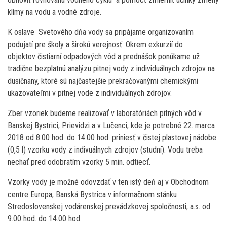
klímy na vodu a vodné zdroje.
K oslave Svetového dňa vody sa pripájame organizovaním
podujatí pre školy a širokú verejnosť. Okrem exkurzií do
objektov čistiarní odpadových vôd a prednášok ponúkame už
tradične bezplatnú analýzu pitnej vody z individuálnych zdrojov na
dusičnany, ktoré sú najčastejšie prekračovanými chemickými
ukazovateľmi v pitnej vode z individuálnych zdrojov.
Zber vzoriek budeme realizovať v laboratóriách pitných vôd v
Banskej Bystrici, Prievidzi a v Lučenci, kde je potrebné 22. marca
2018 od 8.00 hod. do 14.00 hod. priniesť v čistej plastovej nádobe
(0,5 l) vzorku vody z indivuálnych zdrojov (studní). Vodu treba
nechať pred odobratím vzorky 5 min. odtiecť.
Vzorky vody je možné odovzdať v ten istý deň aj v Obchodnom
centre Europa, Banská Bystrica v informačnom stánku
Stredoslovenskej vodárenskej prevádzkovej spoločnosti, a.s. od
9.00 hod. do 14.00 hod.