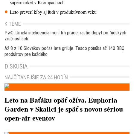
supermarket v Krompachoch
Leto preverí kĺby aj ľudí v produktívnom veku
K TÉME
PwC: Umelá inteligencia mení trh práce, rastie dopyt po ľudských
zručnostiach
Až 8 z 10 Slovákov počas leta griluje. Tesco ponúka až 140 BBQ
produktov pre každého
DISKUSIA
NAJČÍTANEJŠIE ZA 24 HODÍN
Leto na Baťáku opäť ožíva. Euphoria
Garden v Skalici je späť s novou sériou
open-air eventov