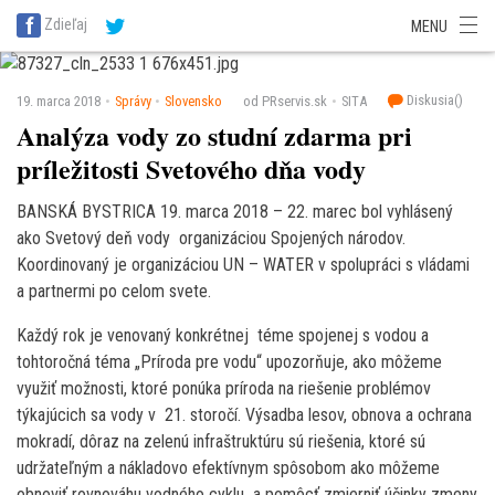
SITA Energetika
SITA Zdravotníctvo
SITA Financie
SITA Doprava
Zdieľaj
MENU
SITA Potravinárstvo
SITA Reality
SITA Školstvo
SITA Vidiek
Diskusia(
)
19. marca 2018
Správy
Slovensko
od PRservis.sk
SITA
Analýza vody zo studní zdarma pri
príležitosti Svetového dňa vody
BANSKÁ BYSTRICA 19. marca 2018 – 22. marec bol vyhlásený
ako Svetový deň vody organizáciou Spojených národov.
Koordinovaný je organizáciou UN – WATER v spolupráci s vládami
a partnermi po celom svete.
Každý rok je venovaný konkrétnej téme spojenej s vodou a
tohtoročná téma „Príroda pre vodu“ upozorňuje, ako môžeme
využiť možnosti, ktoré ponúka príroda na riešenie problémov
týkajúcich sa vody v 21. storočí. Výsadba lesov, obnova a ochrana
mokradí, dôraz na zelenú infraštruktúru sú riešenia, ktoré sú
udržateľným a nákladovo efektívnym spôsobom ako môžeme
obnoviť rovnováhu vodného cyklu a pomôcť zmierniť účinky zmeny