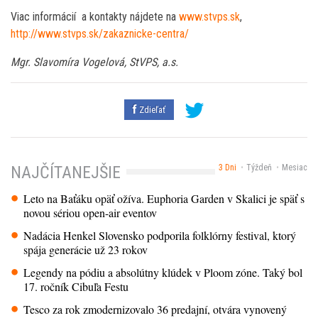
Viac informácií a kontakty nájdete na
www.stvps.sk
,
http://www.stvps.sk/zakaznicke-centra/
Mgr. Slavomíra Vogelová, StVPS, a.s.
Zdieľať
3 Dni
Týždeň
Mesiac
NAJČÍTANEJŠIE
Leto na Baťáku opäť ožíva. Euphoria Garden v Skalici je späť s
novou sériou open-air eventov
Nadácia Henkel Slovensko podporila folklórny festival, ktorý
spája generácie už 23 rokov
Legendy na pódiu a absolútny klúdek v Ploom zóne. Taký bol
17. ročník Cibuľa Festu
Tesco za rok zmodernizovalo 36 predajní, otvára vynovený