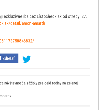
i exkluzívne iba cez Lístocheck.sk od stredy 27.
eck.sk/detail/amon-amarth
2081173758846832/
Zdieľať
a návštevnosť a zážitky pre celé rodiny na zelenej
encerov