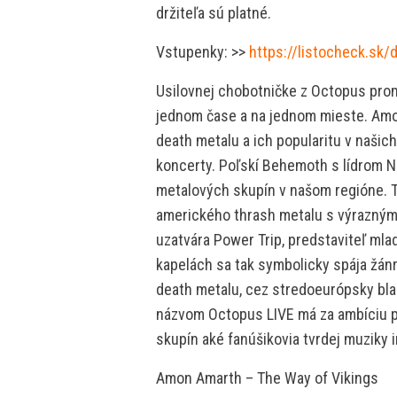
držiteľa sú platné.
Vstupenky: >>
https://listocheck.sk/
Usilovnej chobotničke z Octopus prom
jednom čase a na jednom mieste. Am
death metalu a ich popularitu v naši
koncerty. Poľskí Behemoth s lídrom Ne
metalových skupín v našom regióne. T
amerického thrash metalu s výrazným 
uzatvára Power Trip, predstaviteľ mla
kapelách sa tak symbolicky spája žán
death metalu, cez stredoeurópsky bla
názvom Octopus LIVE má za ambíciu pr
skupín aké fanúšikovia tvrdej muziky 
Amon Amarth – The Way of Vikings