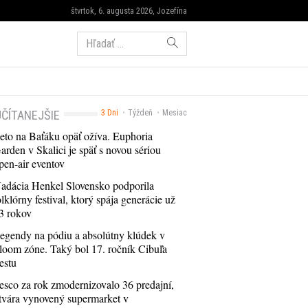
štvrtok, 6. augusta 2026, Jozefína
Hľadať:
ČÍTANEJŠIE
3 Dni
Týždeň
Mesiac
eto na Baťáku opäť ožíva. Euphoria
arden v Skalici je späť s novou sériou
pen-air eventov
adácia Henkel Slovensko podporila
olklórny festival, ktorý spája generácie už
3 rokov
egendy na pódiu a absolútny klúdek v
loom zóne. Taký bol 17. ročník Cibuľa
estu
esco za rok zmodernizovalo 36 predajní,
tvára vynovený supermarket v