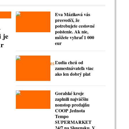
Eva Máziková vás
presvedčí, že
.
potrebujete cestovné
poistenie. Ak nie,
 je
môžete vyhrať 1 000
ir
eur
Ľudia chcú od
zamestnávateľa viac
ako len dobrý plat
Goralské kroje
zaplnili najväčšiu
nonstop predajňu
COOP Jednota
Tempo
SUPERMARKET
24/7 na Slovensku. V