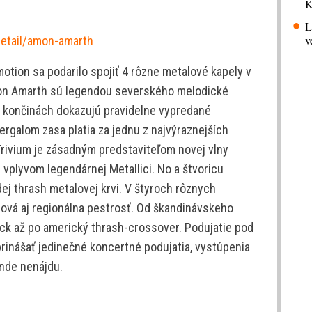
K
L
v
detail/amon-amarth
otion sa podarilo spojiť 4 rôzne metalové kapely v
on Amarth sú legendou severského melodické
ch končinách dokazujú pravidelne vypredané
rgalom zasa platia za jednu z najvýraznejších
rivium je zásadným predstaviteľom novej vlny
vplyvom legendárnej Metallici. No a štvoricu
dej thrash metalovej krvi. V štyroch rôznych
rová aj regionálna pestrosť. Od škandinávskeho
ck až po americký thrash-crossover. Podujatie pod
inášať jedinečné koncertné podujatia, vystúpenia
inde nenájdu.