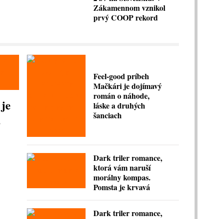
Zákamennom vznikol
prvý COOP rekord
Feel-good príbeh
Mačkári je dojímavý
román o náhode,
 je
láske a druhých
šanciach
,
Dark triler romance,
ktorá vám naruší
morálny kompas.
Pomsta je krvavá
Dark triler romance,