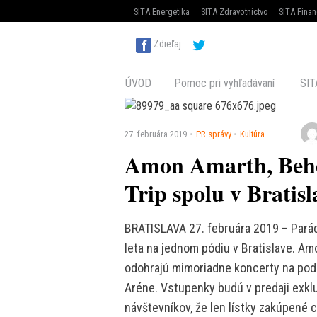
SITA Energetika
SITA Zdravotníctvo
SITA Finan
Zdieľaj
ÚVOD
Pomoc pri vyhľadávaní
SIT
27. februára 2019
PR správy
Kultúra
Amon Amarth, Behe
Trip spolu v Bratisl
BRATISLAVA 27. februára 2019 – Parád
leta na jednom pódiu v Bratislave. A
odohrajú mimoriadne koncerty na podu
Aréne. Vstupenky budú v predaji exklu
návštevníkov, že len lístky zakúpen