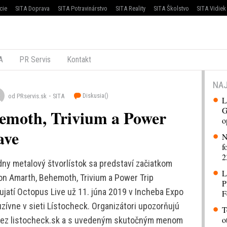
cie
SITA Doprava
SITA Potravinárstvo
SITA Reality
SITA Školstvo
SITA Vidiek
A
PR Servis
Kontakt
NAJ
Diskusia(
)
od PRservis.sk
SITA
L
G
moth, Trivium a Power
o
ave
N
f
2
ny metalový štvorlístok sa predstaví začiatkom
L
mon Amarth, Behemoth, Trivium a Power Trip
P
jatí Octopus Live už 11. júna 2019 v Incheba Expo
F
zívne v sieti Lístocheck. Organizátori upozorňujú
T
o
é cez listocheck.sk a s uvedeným skutočným menom