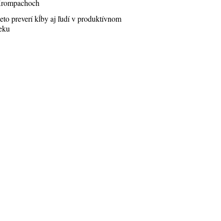
rompachoch
eto preverí kĺby aj ľudí v produktívnom
eku