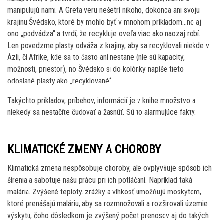
manipulujú nami. A Greta veru nešetrí nikoho, dokonca ani svoju
krajinu Švédsko, ktoré by mohlo byť v mnohom príkladom…no aj
ono „podvádza“ a tvrdí, že recykluje oveľa viac ako naozaj robí.
Len povedzme plasty odváža z krajiny, aby sa recyklovali niekde v
Ázii, či Afrike, kde sa to často ani nestane (nie sú kapacity,
možnosti, priestor), no Švédsko si do kolónky napíše tieto
odoslané plasty ako „recyklované“.
Takýchto príkladov, príbehov, informácií je v knihe množstvo a
niekedy sa nestačíte čudovať a žasnúť. Sú to alarmujúce fakty.
KLIMATICKÉ ZMENY A CHOROBY
Klimatická zmena nespôsobuje choroby, ale ovplyvňuje spôsob ich
šírenia a sabotuje našu prácu pri ich potláčaní. Napríklad taká
malária. Zvýšené teploty, zrážky a vlhkosť umožňujú moskytom,
ktoré prenášajú maláriu, aby sa rozmnožovali a rozširovali územie
výskytu, čoho dôsledkom je zvýšený počet prenosov aj do takých