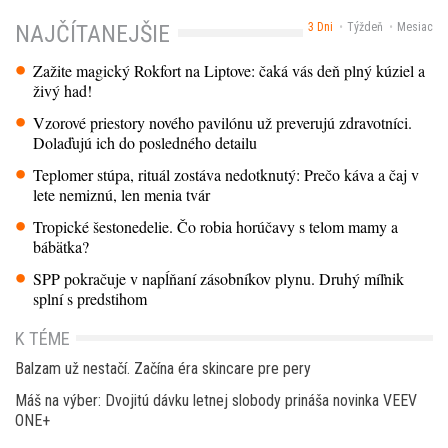
3 Dni
Týždeň
Mesiac
NAJČÍTANEJŠIE
Zažite magický Rokfort na Liptove: čaká vás deň plný kúziel a
živý had!
Vzorové priestory nového pavilónu už preverujú zdravotníci.
Dolaďujú ich do posledného detailu
Teplomer stúpa, rituál zostáva nedotknutý: Prečo káva a čaj v
lete nemiznú, len menia tvár
Tropické šestonedelie. Čo robia horúčavy s telom mamy a
bábätka?
SPP pokračuje v napĺňaní zásobníkov plynu. Druhý míľnik
splní s predstihom
K TÉME
Balzam už nestačí. Začína éra skincare pre pery
Máš na výber: Dvojitú dávku letnej slobody prináša novinka VEEV
ONE+