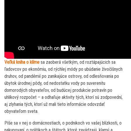
Veľká kniha o klíme
sa zaoberá všetkým, od roztápajúcich sa
ľadovcov po ekonómiu, od rýchlej módy po ubúdanie živočíšnych
druhov, od pandémií po zanikajúce ostrovy, od odlesňovania po
úbytok úrodnej pôdy, od nedostatku vody po suverenitu
domorodých obyvateľov, od budúcej produkcie potravín po
uhlíkový rozpočet – a odhaľuje aktivity tých, ktorí sú zodpovední,
aj zlyhania tých, ktorí už mali tieto informácie odovzdať
obyvateľom sveta.
Píše sa v nej o domácnostiach, o podnikoch vo vašej blízkosti, o
nakupovaní, o politikoch a štátoch, ktoré zavádzajú, klamú a