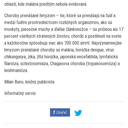
oblastí, kde malária predtým nebola evidovaná
Choroby prenášané hmyzom – tie, ktoré sa prenášajú na ľudí a
medzi ľuďmi prostredníctvom rozličných organizmov, ako sú
moskyty, piesočné muchy a ďalšie článkonožce – sú príčinou asi 17
percent všetkých stratených životov, chorôb a postihnutí na svete
a každoročne spôsobujú viac ako 700 000 úmrtí. Najvýznamnejšie
hmyzom prenášané choroby sú malária, horúčka dengue, vírus
chikungunya, zika, žltá horúčka, japonská encefalitída, lymfatická
filarióza, schistosomiáza, Chagasova choroba (trypanosomóza) a
leishmanióza.
Milan Buno, knižný publicista
Informačný servis
Zdieľať