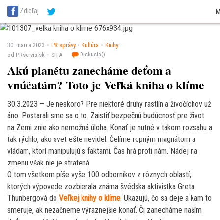
SITA Energetika
SITA Zdravotníctvo
SITA Financie
SITA Doprava
SITA Pot
Zdieľaj
M
SITA Reality
SITA Školstvo
SITA Vidiek
30. marca 2023
PR správy
Kultúra
Knihy
Diskusia(
)
od PRservis.sk
SITA
Akú planétu zanecháme deťom a
vnúčatám? Toto je Veľká kniha o klíme
30.3.2023 – Je neskoro? Pre niektoré druhy rastlín a živočíchov už
áno. Postarali sme sa o to. Zaistiť bezpečnú budúcnosť pre život
na Zemi znie ako nemožná úloha. Konať je nutné v takom rozsahu a
tak rýchlo, ako svet ešte nevidel. Čelíme ropným magnátom a
vládam, ktorí manipulujú s faktami. Čas hrá proti nám. Nádej na
zmenu však nie je stratená.
O tom všetkom píše vyše 100 odborníkov z rôznych oblastí,
ktorých výpovede zozbierala známa švédska aktivistka Greta
Thunbergová do
Veľkej knihy o klíme
. Ukazujú, čo sa deje a kam to
smeruje, ak nezačneme výraznejšie konať. Či zanecháme naším