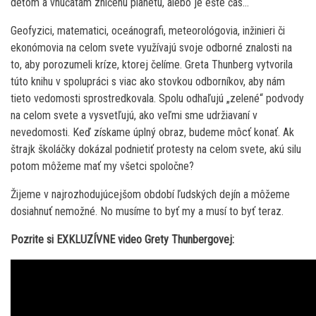
deťom a vnúčatám zničenú planétu, alebo je ešte čas…
Geofyzici, matematici, oceánografi, meteorológovia, inžinieri či
ekonómovia na celom svete využívajú svoje odborné znalosti na
to, aby porozumeli kríze, ktorej čelíme. Greta Thunberg vytvorila
túto knihu v spolupráci s viac ako stovkou odborníkov, aby nám
tieto vedomosti sprostredkovala. Spolu odhaľujú „zelené“ podvody
na celom svete a vysvetľujú, ako veľmi sme udržiavaní v
nevedomosti. Keď získame úplný obraz, budeme môcť konať. Ak
štrajk školáčky dokázal podnietiť protesty na celom svete, akú silu
potom môžeme mať my všetci spoločne?
Žijeme v najrozhodujúcejšom období ľudských dejín a môžeme
dosiahnuť nemožné. No musíme to byť my a musí to byť teraz.
Pozrite si EXKLUZÍVNE video Grety Thunbergovej: