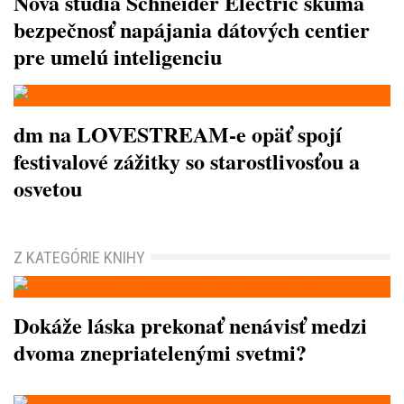
Nová štúdia Schneider Electric skúma
bezpečnosť napájania dátových centier
pre umelú inteligenciu
dm na LOVESTREAM-e opäť spojí
festivalové zážitky so starostlivosťou a
osvetou
Z KATEGÓRIE KNIHY
Dokáže láska prekonať nenávisť medzi
dvoma znepriatelenými svetmi?