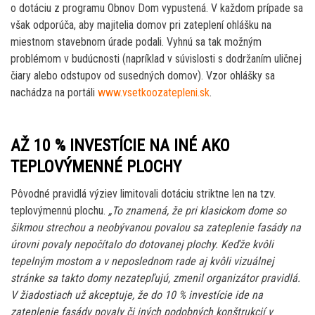
o dotáciu z programu Obnov Dom vypustená. V každom prípade sa
však odporúča, aby majitelia domov pri zateplení ohlášku na
miestnom stavebnom úrade podali. Vyhnú sa tak možným
problémom v budúcnosti (napríklad v súvislosti s dodržaním uličnej
čiary alebo odstupov od susedných domov). Vzor ohlášky sa
nachádza na portáli
www.vsetkoozatepleni.sk
.
AŽ
10 % INVESTÍCIE NA INÉ AKO
TEPLOVÝMENNÉ PLOCHY
Pôvodné pravidlá výziev limitovali dotáciu striktne len na tzv.
teplovýmennú plochu.
„To znamená, že pri klasickom dome so
šikmou strechou a neobývanou povalou sa zateplenie fasády na
úrovni povaly nepočítalo do dotovanej plochy. Keďže kvôli
tepelným mostom a v neposlednom rade aj kvôli vizuálnej
stránke sa takto domy nezatepľujú, zmenil organizátor pravidlá.
V žiadostiach už akceptuje, že do 10 % investície ide na
zateplenie fasády povaly či iných podobných konštrukcií v