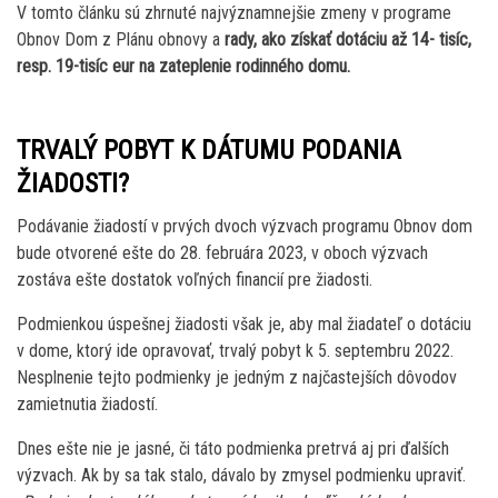
V tomto článku sú zhrnuté najvýznamnejšie zmeny v programe
Obnov Dom z Plánu obnovy a
rady, ako získať dotáciu až 14- tisíc,
resp. 19-tisíc eur na zateplenie rodinného domu.
TRVALÝ POBYT K DÁTUMU PODANIA
ŽIADOSTI?
Podávanie žiadostí v prvých dvoch výzvach programu Obnov dom
bude otvorené ešte do 28. februára 2023, v oboch výzvach
zostáva ešte dostatok voľných financií pre žiadosti.
Podmienkou úspešnej žiadosti však je, aby mal žiadateľ o dotáciu
v dome, ktorý ide opravovať, trvalý pobyt k 5. septembru 2022.
Nesplnenie tejto podmienky je jedným z najčastejších dôvodov
zamietnutia žiadostí.
Dnes ešte nie je jasné, či táto podmienka pretrvá aj pri ďalších
výzvach. Ak by sa tak stalo, dávalo by zmysel podmienku upraviť.