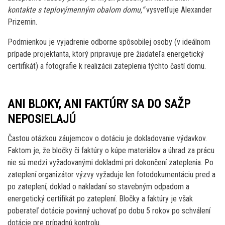
kontakte s teplovýmenným obalom domu,“
vysvetľuje Alexander
Prizemin.
Podmienkou je vyjadrenie odborne spôsobilej osoby (v ideálnom
prípade projektanta, ktorý pripravuje pre žiadateľa energetický
certifikát) a fotografie k realizácii zateplenia týchto častí domu.
ANI BLOKY, ANI FAKTÚRY SA DO SAŽP
NEPOSIELAJÚ
Častou otázkou záujemcov o dotáciu je dokladovanie výdavkov.
Faktom je, že bločky či faktúry o kúpe materiálov a úhrad za prácu
nie sú medzi vyžadovanými dokladmi pri dokončení zateplenia. Po
zateplení organizátor výzvy vyžaduje len fotodokumentáciu pred a
po zateplení, doklad o nakladaní so stavebným odpadom a
energetický certifikát po zateplení. Bločky a faktúry je však
poberateľ dotácie povinný uchovať po dobu 5 rokov po schválení
dotácie pre prípadnú kontrolu.