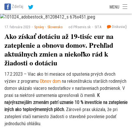
SITA Energetika
SITA Zdravotníctvo
SITA Financie
SITA Doprava
Zdieľaj
MENU
SITA Potravinárstvo
SITA Reality
SITA Školstvo
SITA Vidiek
Diskusia(
)
17. februára 2023
Správy
Slovensko
od PRservis.sk
SITA
Ako získať dotáciu až 19-tisíc eur na
zateplenie a obnovu domov. Prehľad
aktuálnych zmien a niekoľko rád k
žiadosti o dotáciu
17.2.2023 – Viac ako tri mesiace od spustenia prvých dvoch
výziev z programu
Obnov dom
na rekonštrukciu starších rodinných
domov ukázalo viacero nedostatkov v nastaveniach podmienok. V
praxi sa niektoré usmernenia upresňovali či menili.
K
najvýraznejším zmenám patrí uznanie 10 % investície na zateplenie
iných ako teplovýmenných plôch.
Zároveň prax ukázala, že pri
zateplení stačí namiesto žiadosti o stavebné povolenie podať
jednoduchú ohlášku.