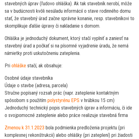
stavebných úprav (ľudovo ohláška). Ak tak stavebník nerobí, môže
sa v budúcnosti kvôli nesúladu informácií o stave rodinného domu
stať, že stavebný úrad začne správne konanie, resp. stavebníkovi to
skomplikuje ďalšie úpravy či nakladanie s domom.
Ohláška je jednoduchý dokument, ktorý stačí vyplniť a zaniesť na
stavebný úrad a počkať si na písomné vyjadrenie úradu, že nemá
námietky proti uskutočneniu zateplenia.
Pri
ohláške
stačí, ak obsahuje:
Osobné údaje stavebníka
Údaje o stavbe (adresa, parcela)
Stručne popísaný rozsah prác (napr. zateplenie kontaktným
spôsobom s použitím
polystyrénu EPS
v hrúbkou 15 cm)
Jednoduchý technický popis stavebných úprav a informáciu, či ide
o svojpomocné zateplenie alebo práce realizuje stavebná firma
Zmenou k 31.1.2023
bola podmienka predloženia projektu (pri
komplexnej rekonštrukcii) alebo ohlášky (pri zateplení) pri žiadosti