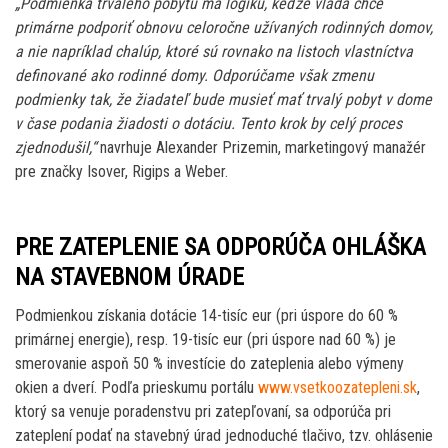
„Podmienka trvalého pobytu má logiku, keďže vláda chce
primárne podporiť obnovu celoročne užívaných rodinných domov,
a nie napríklad chalúp, ktoré sú rovnako na listoch vlastníctva
definované ako rodinné domy. Odporúčame však zmenu
podmienky tak, že žiadateľ bude musieť mať trvalý pobyt v dome
v čase podania žiadosti o dotáciu. Tento krok by celý proces
zjednodušil,“
navrhuje Alexander Prizemin, marketingový manažér
pre značky Isover, Rigips a Weber.
PRE ZATEPLENIE SA ODPORÚČA OHLÁŠKA
NA STAVEBNOM ÚRADE
Podmienkou získania dotácie 14-tisíc eur (pri úspore do 60 %
primárnej energie), resp. 19-tisíc eur (pri úspore nad 60 %) je
smerovanie aspoň 50 % investície do zateplenia alebo výmeny
okien a dverí. Podľa prieskumu portálu
www.vsetkoozatepleni.sk
,
ktorý sa venuje poradenstvu pri zatepľovaní, sa odporúča pri
zateplení podať na stavebný úrad jednoduché tlačivo, tzv. ohlásenie