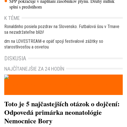
SPP pokračuje v napĺňaní zásobníkov plynu. Druhý míľnik
splní s predstihom
K TÉME
Ronaldinho posiela pozdrav na Slovensko. Futbalová šou v Trnave
sa nezadržateľne blíži!
dm na LOVESTREAM-e opäť spojí festivalové zážitky so
starostlivosťou a osvetou
DISKUSIA
NAJČÍTANEJŠIE ZA 24 HODÍN
Toto je 5 najčastejších otázok o dojčení:
Odpovedá primárka neonatológie
Nemocnice Bory