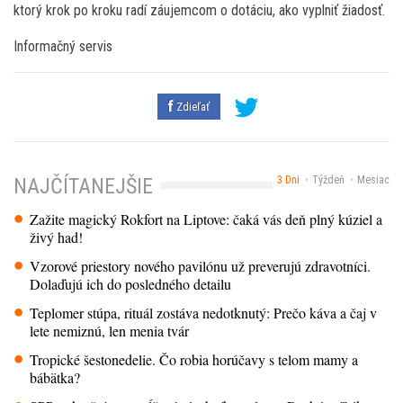
ktorý krok po kroku radí záujemcom o dotáciu, ako vyplniť žiadosť.
Informačný servis
Zdieľať
3 Dni
Týždeň
Mesiac
NAJČÍTANEJŠIE
Zažite magický Rokfort na Liptove: čaká vás deň plný kúziel a
živý had!
Vzorové priestory nového pavilónu už preverujú zdravotníci.
Dolaďujú ich do posledného detailu
Teplomer stúpa, rituál zostáva nedotknutý: Prečo káva a čaj v
lete nemiznú, len menia tvár
Tropické šestonedelie. Čo robia horúčavy s telom mamy a
bábätka?