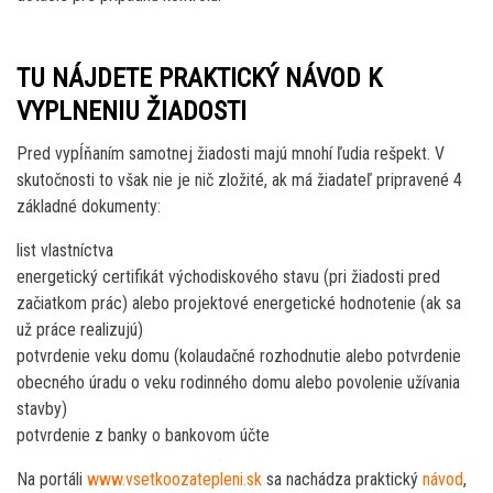
TU NÁJDETE PRAKTICKÝ NÁVOD K
VYPLNENIU ŽIADOSTI
Pred vypĺňaním samotnej žiadosti majú mnohí ľudia rešpekt. V
skutočnosti to však nie je nič zložité, ak má žiadateľ pripravené 4
základné dokumenty:
list vlastníctva
energetický certifikát východiskového stavu (pri žiadosti pred
začiatkom prác) alebo projektové energetické hodnotenie (ak sa
už práce realizujú)
potvrdenie veku domu (kolaudačné rozhodnutie alebo potvrdenie
obecného úradu o veku rodinného domu alebo povolenie užívania
stavby)
potvrdenie z banky o bankovom účte
Na portáli
www.vsetkoozatepleni.sk
sa nachádza praktický
návod
,