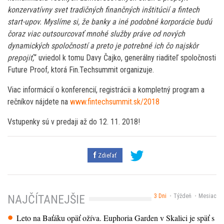
konzervatívny svet tradičných finančných inštitúcií a fintech
start-upov. Myslíme si, že banky a iné podobné korporácie budú
čoraz viac outsourcovať mnohé služby práve od nových
dynamických spoločností a preto je potrebné ich čo najskôr
prepojiť,
“ uviedol k tomu Davy Čajko, generálny riaditeľ spoločnosti
Future Proof, ktorá Fin.Techsummit organizuje.
Viac informácií o konferencií, registrácii a kompletný program a
rečníkov nájdete na
www.fintechsummit.sk/2018
Vstupenky sú v predaji až do 12. 11. 2018!
Zdieľať
3 Dni
Týždeň
Mesiac
NAJČÍTANEJŠIE
Leto na Baťáku opäť ožíva. Euphoria Garden v Skalici je späť s