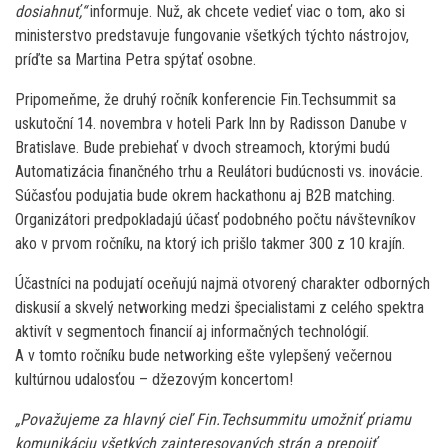
dosiahnuť,“
informuje. Nuž, ak chcete vedieť viac o tom, ako si
ministerstvo predstavuje fungovanie všetkých týchto nástrojov,
príďte sa Martina Petra spýtať osobne.
Pripomeňme, že druhý ročník konferencie Fin.Techsummit sa
uskutoční 14. novembra v hoteli Park Inn by Radisson Danube v
Bratislave. Bude prebiehať v dvoch streamoch, ktorými budú
Automatizácia finančného trhu a Reulátori budúcnosti vs. inovácie.
Súčasťou podujatia bude okrem hackathonu aj B2B matching.
Organizátori predpokladajú účasť podobného počtu návštevníkov
ako v prvom ročníku, na ktorý ich prišlo takmer 300 z 10 krajín.
Účastníci na podujatí oceňujú najmä otvorený charakter odborných
diskusií a skvelý networking medzi špecialistami z celého spektra
aktivít v segmentoch financií aj informačných technológií.
A v tomto ročníku bude networking ešte vylepšený večernou
kultúrnou udalosťou – džezovým koncertom!
„Považujeme za hlavný cieľ Fin.Techsummitu umožniť priamu
komunikáciu všetkých zainteresovaných strán a prepojiť