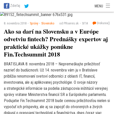
SITA Energetika
SITA Zdravotníctvo
SITA Financie
SITA Doprava
Zdieľaj
MENU
SITA Potravinárstvo
SITA Reality
SITA Školstvo
SITA Vidiek
Diskusia(
)
8. novembra 2018
Správy
Slovensko
od PRservis.sk
SITA
Ako sa darí na Slovensku a v Európe
odvetviu fintech? Prednášky expertov aj
praktické ukážky ponúkne
Fin.Techsummit 2018
BRATISLAVA 8. novembra 2018 – Nepremeškajte príležitosť
nazrieť do budúcnosti. Už 14. novembra vám ju v Bratislave
priblížia renomovaní svetoví odborníci z oblasti IT, financií,
investovania, ale aj aplikovanej psychológie. O svoje názory
a strategické informácie sa podelia zástupcovia inštitúcií verejnej
správy vrátane Ministerstva financií SR a Európskeho parlamentu.
Podujatie Fin.Techsummit 2018 bude cennou príležitosťou nielen si
vypočuť ich príspevky, ale aj sa zapojiť do otvorených a živých
diskusií o prepojení technológií a finančníctva, dnes čoraz viac