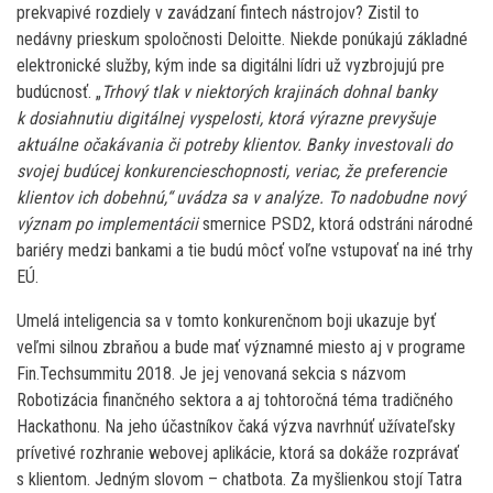
prekvapivé rozdiely v zavádzaní fintech nástrojov? Zistil to
nedávny prieskum spoločnosti Deloitte. Niekde ponúkajú základné
elektronické služby, kým inde sa digitálni lídri už vyzbrojujú pre
budúcnosť. „
Trhový tlak v niektorých krajinách dohnal banky
k dosiahnutiu digitálnej vyspelosti, ktorá výrazne prevyšuje
aktuálne očakávania či potreby klientov. Banky investovali do
svojej budúcej konkurencieschopnosti, veriac, že preferencie
klientov ich dobehnú,“ uvádza sa v analýze. To nadobudne nový
význam po implementácii
smernice PSD2, ktorá odstráni národné
bariéry medzi bankami a tie budú môcť voľne vstupovať na iné trhy
EÚ.
Umelá inteligencia sa v tomto konkurenčnom boji ukazuje byť
veľmi silnou zbraňou a bude mať významné miesto aj v programe
Fin.Techsummitu 2018. Je jej venovaná sekcia s názvom
Robotizácia finančného sektora a aj tohtoročná téma tradičného
Hackathonu. Na jeho účastníkov čaká výzva navrhnúť užívateľsky
prívetivé rozhranie webovej aplikácie, ktorá sa dokáže rozprávať
s klientom. Jedným slovom – chatbota. Za myšlienkou stojí Tatra