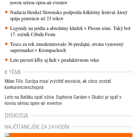
novou sériou open-air eventov
Nadácia Henkel Slovensko podporila folklórny festival, ktorý
spája generácie už 23 rokov
Legendy na pódiu a absolútny klúdek v Ploom zóne. Taký bol
17. ročník Cibuľa Festu
Tesco za rok zmodernizovalo 36 predajní, otvára vynovený
supermarket v Krompachoch
Leto preverí kĺby aj ľudí v produktívnom veku
K TÉME
Milan Fiľo: Európa musí zrýchliť inovácie, ak chce zostať
konkurencieschopná
Leto na Baťáku opäť ožíva. Euphoria Garden v Skalici je späť s
novou sériou open-air eventov
DISKUSIA
NAJČÍTANEJŠIE ZA 24 HODÍN