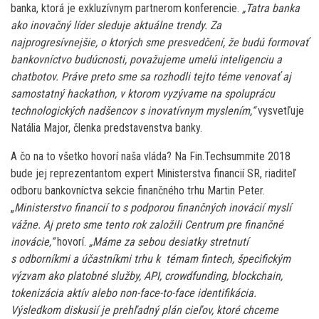
banka, ktorá je exkluzívnym partnerom konferencie.
„Tatra banka
ako inovačný líder sleduje aktuálne trendy. Za
najprogresívnejšie, o ktorých sme presvedčení, že budú formovať
bankovníctvo budúcnosti, považujeme umelú inteligenciu a
chatbotov. Práve preto sme sa rozhodli tejto téme venovať aj
samostatný hackathon, v ktorom vyzývame na spoluprácu
technologických nadšencov s inovatívnym myslením,“
vysvetľuje
Natália Major, členka predstavenstva banky.
A čo na to všetko hovorí naša vláda? Na Fin.Techsummite 2018
bude jej reprezentantom expert Ministerstva financií SR, riaditeľ
odboru bankovníctva sekcie finančného trhu Martin Peter.
„
Ministerstvo financií to s podporou finančných inovácií myslí
vážne. Aj preto sme tento rok založili Centrum pre finančné
inovácie,“
hovorí.
„Máme za sebou desiatky stretnutí
s odborníkmi a účastníkmi trhu k témam fintech, špecifickým
výzvam ako platobné služby, API, crowdfunding, blockchain,
tokenizácia aktív alebo non-face-to-face identifikácia.
Výsledkom diskusií je prehľadný plán cieľov, ktoré chceme