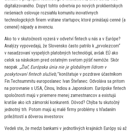
digitalizovaného. Dopyt tohto odvetvia po nových proklientskych
riešeniach oslovuje rozsiahlu komunitu inovatívnych
technologických firiem vrátane startupov, ktoré prinášajú cenné (a
cenené) nápady a invenciu.
Ako to v skutočnosti vyzerá v odvetví fintech u nás a v Európe?
Analýzy vypovedajú, že Slovensko často patrilo k „prvolezcom“
v nasadzovaní vyspelých platobných technológií, avšak EÚ ako
celok sa náskokom pred ostatným svetom pýšiť nemôže. Skôr
naopak.
„Žiaľ, Európska únia nie je globálnym lídrom v
poskytovaní fintech služieb,“
konštatuje v pozdrave účastníkom
Fin.Techsummitu europoslanec Ivan Štefanec. Odvoláva sa pritom
na porovnanie s USA, Čínou, Indiou a Japonskom. Európske fintech
spoločnosti majú v priemere menej zamestnancov a existujú
kratšie ako ich zámorskí konkurenti. Dôvod? Chýba tu skutočný
jednotný trh. Potom majú aj malé firmy problémy s hľadaním
príležitostí a dôverou investorov.
Vedeli ste, že medzi bankami v jednotlivých krajinách Európy sú až