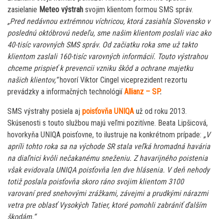
zasielanie
Meteo výstrah
svojim klientom formou SMS správ.
„Pred nedávnou extrémnou víchricou, ktorá zasiahla Slovensko v
poslednú októbrovú nedeľu, sme našim klientom poslali viac ako
40-tisíc varovných SMS správ. Od začiatku roka sme už takto
klientom zaslali 160-tisíc varovných informácií. Touto výstrahou
chceme prispieť k prevencii vzniku škôd a ochrane majetku
našich klientov,“
hovorí Viktor Cingel viceprezident rezortu
prevádzky a informačných technológií
Allianz – SP
.
SMS výstrahy posiela aj
poisťovňa UNIQA
už od roku 2013.
Skúsenosti s touto službou majú veľmi pozitívne. Beata Lipšicová,
hovorkyňa UNIQA poisťovne, to ilustruje na konkrétnom prípade:
„V
apríli tohto roka sa na východe SR stala veľká hromadná havária
na diaľnici kvôli nečakanému sneženiu. Z havarijného poistenia
však evidovala UNIQA poisťovňa len dve hlásenia. V deň nehody
totiž poslala poisťovňa skoro ráno svojim klientom 3100
varovaní pred snehovými zrážkami, závejmi a prudkými nárazmi
vetra pre oblasť Vysokých Tatier, ktoré pomohli zabrániť ďalším
škodám.“