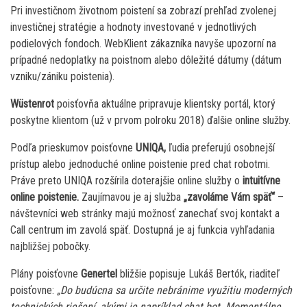
Pri investičnom životnom poistení sa zobrazí prehľad zvolenej
investičnej stratégie a hodnoty investované v jednotlivých
podielových fondoch. WebKlient zákazníka navyše upozorní na
prípadné nedoplatky na poistnom alebo dôležité dátumy (dátum
vzniku/zániku poistenia).
Wüstenrot
poisťovňa aktuálne pripravuje klientsky portál, ktorý
poskytne klientom (už v prvom polroku 2018) ďalšie online služby.
Podľa prieskumov poisťovne
UNIQA,
ľudia preferujú osobnejší
prístup alebo jednoduché online poistenie pred chat robotmi.
Práve preto UNIQA rozšírila doterajšie online služby o
intuitívne
online poistenie.
Zaujímavou je aj služba
„zavoláme Vám späť“
–
návštevníci web stránky majú možnosť zanechať svoj kontakt a
Call centrum im zavolá späť. Dostupná je aj funkcia vyhľadania
najbližšej pobočky.
Plány poisťovne
Genertel
bližšie popisuje Lukáš Bertók, riaditeľ
poisťovne:
„Do budúcna sa určite nebránime využitiu moderných
technických riešení, akými je napríklad chat bot. Momentálne