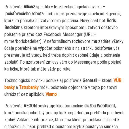
Poisťovňa
Allianz
spustila v lete technologickú novinku –
poisťovacieho robota.
Ľuďom tak predstavuje umelú inteligenciu,
ktorá im pomáha s uzatvorením poistenia. Nový chat bot
Boris
Bedeker
s klientom interaktívnym spôsobom uzatvorí cestovné
poistenie priamo cez Facebook Messenger (URL =
m.me/borisbedeker). V neformálnom rozhovore mu zadáte všetky
údaje potrebné na výpočet poistného a na stránku poisťovne vás
presmeruje až vtedy, keď treba doplniť osobné údaje a poistenie
zaplatiť. Po uzatvorení zmluvy vám do Messengera pošle poistnú
kartičku, ktorú tak máte vždy po ruke.
Technologickú novinku ponúka aj poisťovňa
Generali
– klienti
VÚB
banky
a
Tatrabanky
môžu poistenie dojednané v tejto poisťovni
uhrádzať cez aplikáciu
Viamo
.
Poisťovňa
AEGON
poskytuje klientom online
službu WebKlient,
ktorá ponúka pohodlný prístup ku kompletnému prehľadu poistných
zmlúv. Základné informácie, ktoré má klient po prihlásení ihneď k
dispozícii sú napr. prehľad o poistnom krytí a poistných sumách.