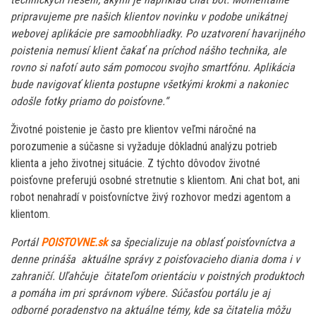
pripravujeme pre našich klientov novinku v podobe unikátnej
webovej aplikácie pre samoobhliadky. Po uzatvorení havarijného
poistenia nemusí klient čakať na príchod nášho technika, ale
rovno si nafotí auto sám pomocou svojho smartfónu. Aplikácia
bude navigovať klienta postupne všetkými krokmi a nakoniec
odošle fotky priamo do poisťovne.“
Životné poistenie je často pre klientov veľmi náročné na
porozumenie a súčasne si vyžaduje dôkladnú analýzu potrieb
klienta a jeho životnej situácie. Z týchto dôvodov životné
poisťovne preferujú osobné stretnutie s klientom. Ani chat bot, ani
robot nenahradí v poisťovníctve živý rozhovor medzi agentom a
klientom.
Portál
POISTOVNE.sk
sa špecializuje na oblasť poisťovníctva a
denne prináša aktuálne správy z poisťovacieho diania doma i v
zahraničí. Uľahčuje čitateľom orientáciu v poistných produktoch
a pomáha im pri správnom výbere. Súčasťou portálu je aj
odborné poradenstvo na aktuálne témy, kde sa čitatelia môžu