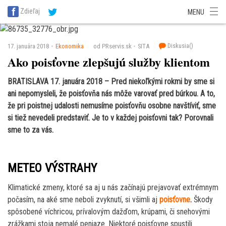
SITA Energetika
SITA Zdravotníctvo
SITA Financie
SITA Doprava
Zdieľaj
MENU
SITA Potravinárstvo
SITA Reality
SITA Školstvo
SITA Vidiek
Diskusia(
)
17. januára 2018
Ekonomika
od PRservis.sk
SITA
Ako poisťovne zlepšujú služby klientom
BRATISLAVA 17. januára 2018 – Pred niekoľkými rokmi by sme si
ani nepomysleli, že poisťovňa nás môže varovať pred búrkou. A to,
že pri poistnej udalosti nemusíme poisťovňu osobne navštíviť, sme
si tiež nevedeli predstaviť. Je to v každej poisťovni tak? Porovnali
sme to za vás.
METEO VÝSTRAHY
Klimatické zmeny, ktoré sa aj u nás začínajú prejavovať extrémnym
počasím, na aké sme neboli zvyknutí, si všimli aj
poisťovne
.
Škody
spôsobené víchricou, prívalovým dažďom, krúpami, či snehovými
zrážkami stoja nemalé peniaze. Niektoré poisťovne spustili