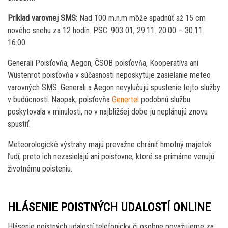
Príklad varovnej SMS:
Nad 100 m.n.m môže spadnúť až 15 cm
nového snehu za 12 hodín. PSC: 903 01, 29.11. 20:00 – 30.11.
16:00
Generali Poisťovňa, Aegon, ČSOB poisťovňa, Kooperatíva ani
Wüstenrot poisťovňa v súčasnosti neposkytuje zasielanie meteo
varovných SMS. Generali a Aegon nevylučujú spustenie tejto služby
v budúcnosti. Naopak, poisťovňa
Genertel
podobnú službu
poskytovala v minulosti, no v najbližšej dobe ju neplánujú znovu
spustiť.
Meteorologické výstrahy majú prevažne chrániť hmotný majetok
ľudí, preto ich nezasielajú ani poisťovne, ktoré sa primárne venujú
životnému poisteniu.
HLÁSENIE POISTNÝCH UDALOSTÍ ONLINE
Hlásenie poistných udalostí telefonicky či osobne považujeme za