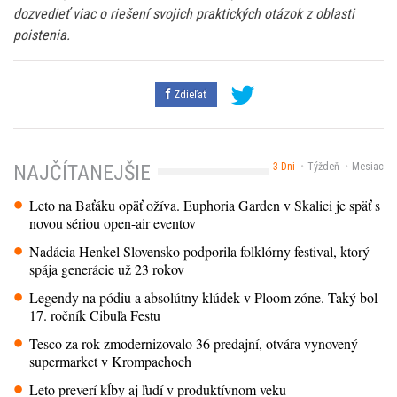
dozvedieť viac o riešení svojich praktických otázok z oblasti
poistenia.
Zdieľať
3 Dni
Týždeň
Mesiac
NAJČÍTANEJŠIE
Leto na Baťáku opäť ožíva. Euphoria Garden v Skalici je späť s
novou sériou open-air eventov
Nadácia Henkel Slovensko podporila folklórny festival, ktorý
spája generácie už 23 rokov
Legendy na pódiu a absolútny klúdek v Ploom zóne. Taký bol
17. ročník Cibuľa Festu
Tesco za rok zmodernizovalo 36 predajní, otvára vynovený
supermarket v Krompachoch
Leto preverí kĺby aj ľudí v produktívnom veku