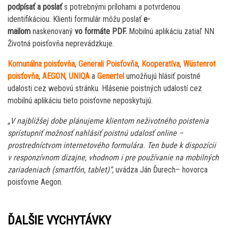
podpísať a poslať
s potrebnými prílohami a potvrdenou
identifikáciou. Klienti formulár môžu poslať
e-
mailom
naskenovaný
vo formáte PDF.
Mobilnú aplikáciu zatiaľ NN
Životná poisťovňa neprevádzkuje.
Komunálna poisťovňa
,
Generali Poisťovňa
,
Kooperatíva
,
Wüstenrot
poisťovňa
,
AEGON
,
UNIQA
a
Genertel
umožňujú hlásiť poistné
udalosti cez webovú stránku. Hlásenie poistných udalostí cez
mobilnú aplikáciu tieto poisťovne neposkytujú.
„V najbližšej dobe plánujeme klientom neživotného poistenia
sprístupniť možnosť nahlásiť poistnú udalosť online –
prostredníctvom internetového formulára. Ten bude k dispozícii
v responzívnom dizajne, vhodnom i pre používanie na mobilných
zariadeniach (smartfón, tablet)“,
uvádza Ján Ďurech– hovorca
poisťovne Aegon.
ĎALŠIE VYCHYTÁVKY