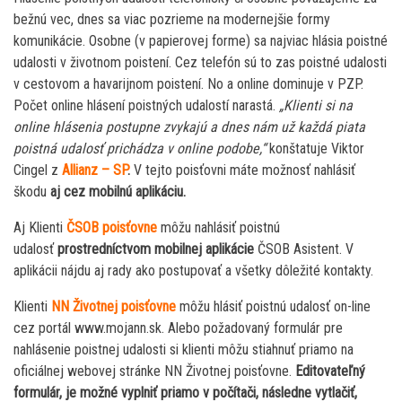
bežnú vec, dnes sa viac pozrieme na modernejšie formy
komunikácie. Osobne (v papierovej forme) sa najviac hlásia poistné
udalosti v životnom poistení. Cez telefón sú to zas poistné udalosti
v cestovom a havarijnom poistení. No a online dominuje v PZP.
Počet online hlásení poistných udalostí narastá.
„Klienti si na
online hlásenia postupne zvykajú a dnes nám už každá piata
poistná udalosť prichádza v online podobe,“
konštatuje Viktor
Cingel z
Allianz – SP
.
V tejto poisťovni máte možnosť nahlásiť
škodu
aj cez mobilnú aplikáciu.
Aj Klienti
ČSOB poisťovne
môžu nahlásiť poistnú
udalosť
prostredníctvom mobilnej aplikácie
ČSOB Asistent. V
aplikácii nájdu aj rady ako postupovať a všetky dôležité kontakty.
Klienti
NN Životnej poisťovne
môžu hlásiť poistnú udalosť on-line
cez portál www.mojann.sk. Alebo požadovaný formulár pre
nahlásenie poistnej udalosti si klienti môžu stiahnuť priamo na
oficiálnej webovej stránke NN Životnej poisťovne.
Editovateľný
formulár, je možné vyplniť priamo v počítači, následne vytlačiť,