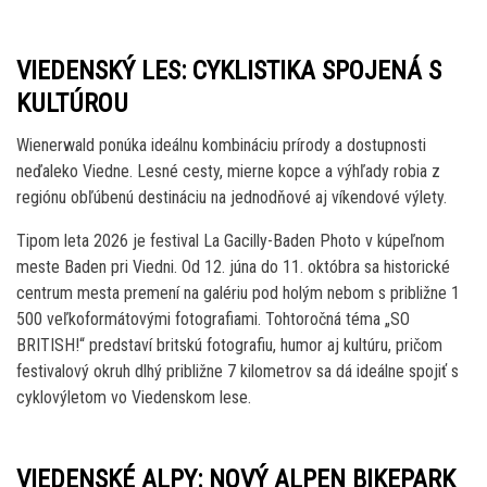
VIEDENSKÝ LES: CYKLISTIKA SPOJENÁ S
KULTÚROU
Wienerwald ponúka ideálnu kombináciu prírody a dostupnosti
neďaleko Viedne. Lesné cesty, mierne kopce a výhľady robia z
regiónu obľúbenú destináciu na jednodňové aj víkendové výlety.
Tipom leta 2026 je festival La Gacilly-Baden Photo v kúpeľnom
meste Baden pri Viedni. Od 12. júna do 11. októbra sa historické
centrum mesta premení na galériu pod holým nebom s približne 1
500 veľkoformátovými fotografiami. Tohtoročná téma „SO
BRITISH!“ predstaví britskú fotografiu, humor aj kultúru, pričom
festivalový okruh dlhý približne 7 kilometrov sa dá ideálne spojiť s
cyklovýletom vo Viedenskom lese.
VIEDENSKÉ ALPY: NOVÝ ALPEN BIKEPARK