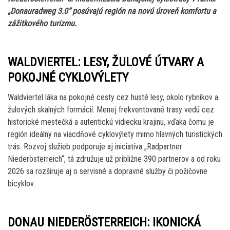
„Donauradweg 3.0“ posúvajú región na novú úroveň komfortu a
zážitkového turizmu.
WALDVIERTEL: LESY, ŽULOVÉ ÚTVARY A
POKOJNÉ CYKLOVÝLETY
Waldviertel láka na pokojné cesty cez husté lesy, okolo rybníkov a
žulových skalných formácií. Menej frekventované trasy vedú cez
historické mestečká a autentickú vidiecku krajinu, vďaka čomu je
región ideálny na viacdňové cyklovýlety mimo hlavných turistických
trás. Rozvoj služieb podporuje aj iniciatíva „Radpartner
Niederösterreich“, tá združuje už približne 390 partnerov a od roku
2026 sa rozširuje aj o servisné a dopravné služby či požičovne
bicyklov.
DONAU NIEDERÖSTERREICH: IKONICKÁ