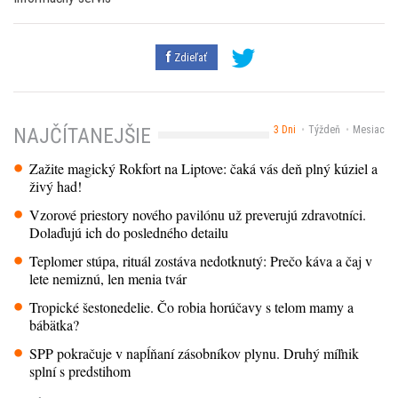
Zdieľať
3 Dni
Týždeň
Mesiac
NAJČÍTANEJŠIE
Zažite magický Rokfort na Liptove: čaká vás deň plný kúziel a
živý had!
Vzorové priestory nového pavilónu už preverujú zdravotníci.
Dolaďujú ich do posledného detailu
Teplomer stúpa, rituál zostáva nedotknutý: Prečo káva a čaj v
lete nemiznú, len menia tvár
Tropické šestonedelie. Čo robia horúčavy s telom mamy a
bábätka?
SPP pokračuje v napĺňaní zásobníkov plynu. Druhý míľnik
splní s predstihom