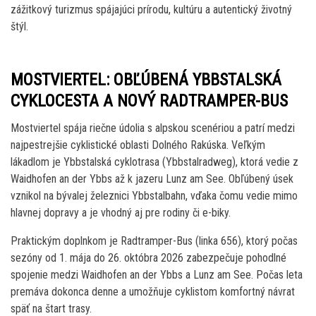
zážitkový turizmus spájajúci prírodu, kultúru a autentický životný
štýl.
MOSTVIERTEL: OBĽÚBENÁ YBBSTALSKÁ
CYKLOCESTA A NOVÝ RADTRAMPER-BUS
Mostviertel spája riečne údolia s alpskou scenériou a patrí medzi
najpestrejšie cyklistické oblasti Dolného Rakúska. Veľkým
lákadlom je Ybbstalská cyklotrasa (Ybbstalradweg), ktorá vedie z
Waidhofen an der Ybbs až k jazeru Lunz am See. Obľúbený úsek
vznikol na bývalej železnici Ybbstalbahn, vďaka čomu vedie mimo
hlavnej dopravy a je vhodný aj pre rodiny či e-biky.
Praktickým doplnkom je Radtramper-Bus (linka 656), ktorý počas
sezóny od 1. mája do 26. októbra 2026 zabezpečuje pohodlné
spojenie medzi Waidhofen an der Ybbs a Lunz am See. Počas leta
premáva dokonca denne a umožňuje cyklistom komfortný návrat
späť na štart trasy.