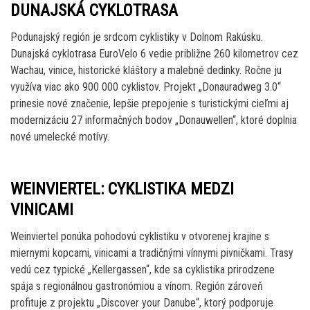
DUNAJSKÁ CYKLOTRASA
Podunajský región je srdcom cyklistiky v Dolnom Rakúsku.
Dunajská cyklotrasa EuroVelo 6 vedie približne 260 kilometrov cez
Wachau, vinice, historické kláštory a malebné dedinky. Ročne ju
využíva viac ako 900 000 cyklistov. Projekt „Donauradweg 3.0“
prinesie nové značenie, lepšie prepojenie s turistickými cieľmi aj
modernizáciu 27 informačných bodov „Donauwellen“, ktoré doplnia
nové umelecké motívy.
WEINVIERTEL: CYKLISTIKA MEDZI
VINICAMI
Weinviertel ponúka pohodovú cyklistiku v otvorenej krajine s
miernymi kopcami, vinicami a tradičnými vínnymi pivničkami. Trasy
vedú cez typické „Kellergassen“, kde sa cyklistika prirodzene
spája s regionálnou gastronómiou a vínom. Región zároveň
profituje z projektu „Discover your Danube“, ktorý podporuje