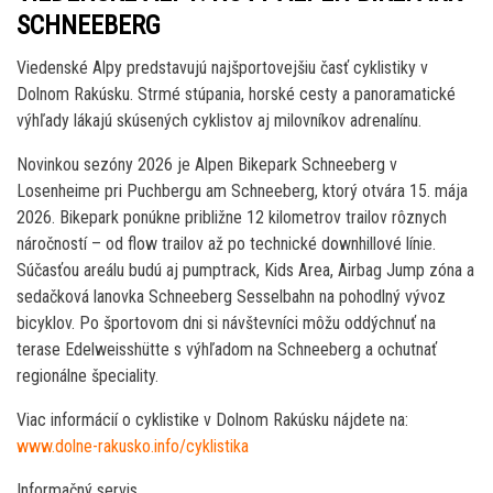
SCHNEEBERG
Viedenské Alpy predstavujú najšportovejšiu časť cyklistiky v
Dolnom Rakúsku. Strmé stúpania, horské cesty a panoramatické
výhľady lákajú skúsených cyklistov aj milovníkov adrenalínu.
Novinkou sezóny 2026 je Alpen Bikepark Schneeberg v
Losenheime pri Puchbergu am Schneeberg, ktorý otvára 15. mája
2026. Bikepark ponúkne približne 12 kilometrov trailov rôznych
náročností – od flow trailov až po technické downhillové línie.
Súčasťou areálu budú aj pumptrack, Kids Area, Airbag Jump zóna a
sedačková lanovka Schneeberg Sesselbahn na pohodlný vývoz
bicyklov. Po športovom dni si návštevníci môžu oddýchnuť na
terase Edelweisshütte s výhľadom na Schneeberg a ochutnať
regionálne špeciality.
Viac informácií o cyklistike v Dolnom Rakúsku nájdete na:
www.dolne-rakusko.info/cyklistika
Informačný servis