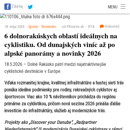
SITA Energetika
SITA Zdravotníctvo
SITA Financie
SITA Doprava
Zdieľaj
MENU
SITA Potravinárstvo
SITA Reality
SITA Školstvo
SITA Vidiek
Diskusia(
)
18. mája 2026
Správy
Slovensko
od PRservis.sk
SITA
6 dolnorakúskych oblastí ideálnych na
cyklistiku. Od dunajských viníc až po
alpské panorámy a novinky 2026
18.5.2026 – Dolné Rakúsko patrí medzi najatraktívnejšie
cyklistické destinácie v Európe.
Vďaka rozmanitej krajine, kvalitnej infraštruktúre a hustej sieti trás
ponúka ideálne podmienky pre rodiny, rekreačných cyklistov aj
športovcov. Viac ako 10 % návštevníkov prichádza do regiónu
primárne za cyklistikou, pričom nová sezóna 2026 prináša ďalšie
investície do infraštruktúry, služieb aj modernizácie trás.
Projekty ako „Discover your Danube“, „Radpartner
Niederösterreich“ či modernizácia Dunajskej cyklotrasy v rámci