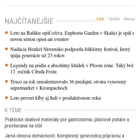
3 Dni
Týždeň
Mesiac
NAJČÍTANEJŠIE
Leto na Baťáku opäť ožíva. Euphoria Garden v Skalici je späť s
novou sériou open-air eventov
Nadácia Henkel Slovensko podporila folklórny festival, ktorý
spája generácie už 23 rokov
Legendy na pódiu a absolútny klúdek v Ploom zóne. Taký bol
17. ročník Cibuľa Festu
Tesco za rok zmodernizovalo 36 predajní, otvára vynovený
supermarket v Krompachoch
Leto preverí kĺby aj ľudí v produktívnom veku
K TÉME
Praktické obalové materiály pre gastronómiu: plastové poháre a
prestieranie na stôl
Jarná obnova domácnosti: Komplexný sprievodca prípravou a