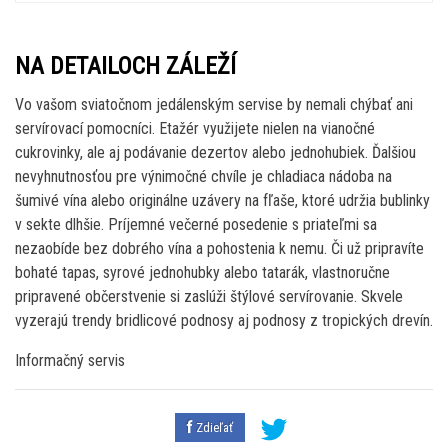
NA DETAILOCH ZÁLEŽÍ
Vo vašom sviatočnom jedálenským servise by nemali chýbať ani
servírovací pomocníci. Etažér využijete nielen na vianočné
cukrovinky, ale aj podávanie dezertov alebo jednohubiek. Ďalšiou
nevyhnutnosťou pre výnimočné chvíle je chladiaca nádoba na
šumivé vína alebo originálne uzávery na fľaše, ktoré udržia bublinky
v sekte dlhšie. Príjemné večerné posedenie s priateľmi sa
nezaobíde bez dobrého vína a pohostenia k nemu. Či už pripravíte
bohaté tapas, syrové jednohubky alebo tatarák, vlastnoručne
pripravené občerstvenie si zaslúži štýlové servírovanie. Skvele
vyzerajú trendy bridlicové podnosy aj podnosy z tropických drevín.
Informačný servis
Zdieľať