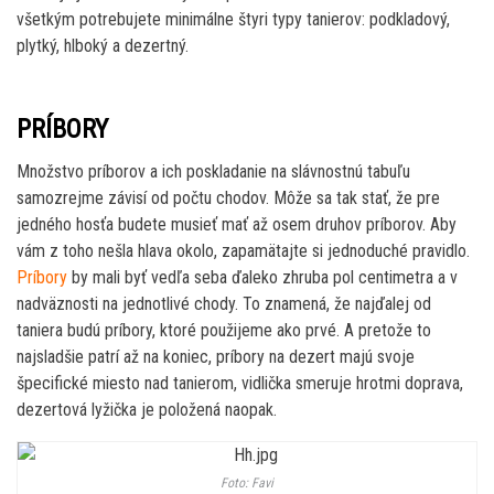
všetkým potrebujete minimálne štyri typy tanierov: podkladový,
plytký, hlboký a dezertný.
PRÍBORY
Množstvo príborov a ich poskladanie na slávnostnú tabuľu
samozrejme závisí od počtu chodov. Môže sa tak stať, že pre
jedného hosťa budete musieť mať až osem druhov príborov. Aby
vám z toho nešla hlava okolo, zapamätajte si jednoduché pravidlo.
Príbory
by mali byť vedľa seba ďaleko zhruba pol centimetra a v
nadväznosti na jednotlivé chody. To znamená, že najďalej od
taniera budú príbory, ktoré použijeme ako prvé. A pretože to
najsladšie patrí až na koniec, príbory na dezert majú svoje
špecifické miesto nad tanierom, vidlička smeruje hrotmi doprava,
dezertová lyžička je položená naopak.
Foto: Favi