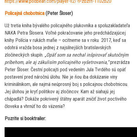
https://www.podbean.com/player-v2/?i=zbzrh-1102b20
Policajná chobotnica
(Peter Šloser)
Už tretia kniha bývalého policajného plukovníka a spoluzakladateľa
NAKA Petra Šlosera. Voľné pokračovanie jeho predchádzajúcej
knihy Polícia v rukách mafie – ocitneme sa v roku 2017, keď sa
odohrá vražda bosa jednej z najsilnejších bratislavských
zločineckých skupín.
„Opäť som sa nechal inšpirovať skutočným
príbehom, ale aj zákulisím policajného vyšetrovania,“
prezrádza
Peter Šloser. Čestní policajti pod vedením Jula Tvrdého sú opäť
postavení pred náročnú úlohu. Nie je ňou iba dokázanie viny
kriminálnikom, ale najmä neúprosný boj s policajnou chobotnicou.
Jej úlohou je kryť politikov aj zločincov. Kam až siahajú jej
chápadlá? Dokáže pokrivený štátny aparát zničiť život poctivého
človeka a vhrnúť ho do väzenia?
Pozrite si booktrailer: