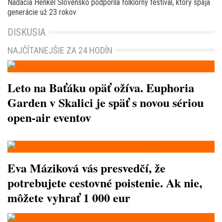
Nadácia Henkel Slovensko podporila folklórny festival, ktorý spája
generácie už 23 rokov
DISKUSIA
NAJČÍTANEJŠIE ZA 24 HODÍN
Leto na Baťáku opäť ožíva. Euphoria
Garden v Skalici je späť s novou sériou
open-air eventov
Eva Máziková vás presvedčí, že
potrebujete cestovné poistenie. Ak nie,
môžete vyhrať 1 000 eur