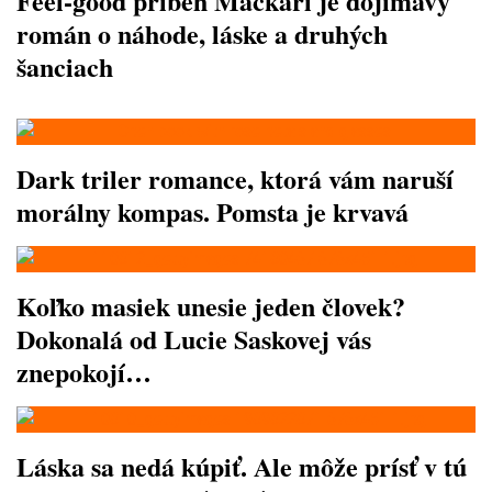
Feel-good príbeh Mačkári je dojímavý
román o náhode, láske a druhých
šanciach
Dark triler romance, ktorá vám naruší
morálny kompas. Pomsta je krvavá
Koľko masiek unesie jeden človek?
Dokonalá od Lucie Saskovej vás
znepokojí…
Láska sa nedá kúpiť. Ale môže prísť v tú