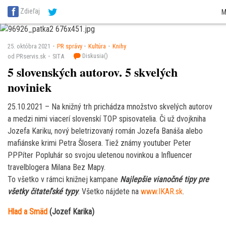
SITA Energetika
SITA Zdravotníctvo
SITA Financie
SITA Doprava
SITA Pot
Zdieľaj
M
SITA Reality
SITA Školstvo
SITA Vidiek
25. októbra 2021
PR správy
Kultúra
Knihy
Diskusia(
)
od PRservis.sk
SITA
5 slovenských autorov. 5 skvelých
noviniek
25.10.2021 – Na knižný trh prichádza množstvo skvelých autorov
a medzi nimi viacerí slovenskí TOP spisovatelia. Či už dvojkniha
Jozefa Kariku, nový beletrizovaný román Jozefa Banáša alebo
mafiánske krimi Petra Šlosera. Tiež známy youtuber Peter
PPPíter Popluhár so svojou uletenou novinkou a Influencer
travelblogera Milana Bez Mapy.
To všetko v rámci knižnej kampane
Najlepšie vianočné tipy pre
všetky čitateľské typy
. Všetko nájdete na
www.IKAR.sk
.
Hlad a Smäd
(Jozef Karika)