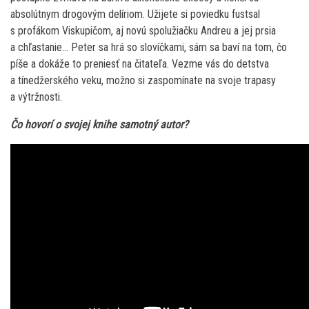
absolútnym drogovým delíriom. Užijete si poviedku fustsal
s profákom Viskupičom, aj novú spolužiačku Andreu a jej prsia
a chľastanie… Peter sa hrá so slovíčkami, sám sa baví na tom, čo
píše a dokáže to preniesť na čitateľa. Vezme vás do detstva
a tínedžerského veku, možno si zaspomínate na svoje trapasy
a výtržnosti.
Čo hovorí o svojej knihe samotný autor?