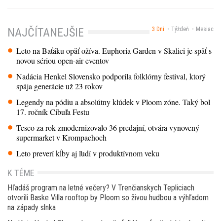
3 Dni
Týždeň
Mesiac
NAJČÍTANEJŠIE
Leto na Baťáku opäť ožíva. Euphoria Garden v Skalici je späť s
novou sériou open-air eventov
Nadácia Henkel Slovensko podporila folklórny festival, ktorý
spája generácie už 23 rokov
Legendy na pódiu a absolútny klúdek v Ploom zóne. Taký bol
17. ročník Cibuľa Festu
Tesco za rok zmodernizovalo 36 predajní, otvára vynovený
supermarket v Krompachoch
Leto preverí kĺby aj ľudí v produktívnom veku
K TÉME
Hľadáš program na letné večery? V Trenčianskych Tepliciach
otvorili Baske Villa rooftop by Ploom so živou hudbou a výhľadom
na západy slnka