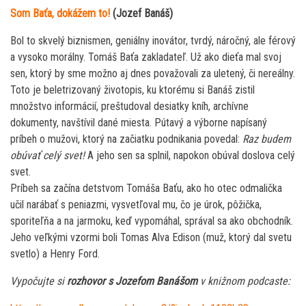
Som Baťa, dokážem to!
(Jozef Banáš)
Bol to skvelý biznismen, geniálny inovátor, tvrdý, náročný, ale férový
a vysoko morálny. Tomáš Baťa zakladateľ. Už ako dieťa mal svoj
sen, ktorý by sme možno aj dnes považovali za uletený, či nereálny.
Toto je beletrizovaný životopis, ku ktorému si Banáš zistil
množstvo informácií, preštudoval desiatky kníh, archívne
dokumenty, navštívil dané miesta. Pútavý a výborne napísaný
príbeh o mužovi, ktorý na začiatku podnikania povedal:
Raz budem
obúvať celý svet!
A jeho sen sa splnil, napokon obúval doslova celý
svet.
Príbeh sa začína detstvom Tomáša Baťu, ako ho otec odmalička
učil narábať s peniazmi, vysvetľoval mu, čo je úrok, pôžička,
sporiteľňa a na jarmoku, keď vypomáhal, správal sa ako obchodník.
Jeho veľkými vzormi boli Tomas Alva Edison (muž, ktorý dal svetu
svetlo) a Henry Ford.
Vypočujte si
rozhovor s Jozefom Banášom
v knižnom podcaste: