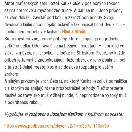
Autor mafiánskych sérií Jozef Karika píše v posledných rokoch
najmä hororové a mysteriózne trilery. A darí sa mu. Jeho príbehy
sa vám dokážu zavŕtať pod kožu a zaliezť pod nechty. Svoju
dvadsiatu knihu chcel nejako osláviť a tak napísal hneď dvojknihu –
spolu osem príbehov v knihách
Hlad a Smäd
.
Sú to mysteriózne, temné príbehy, ktoré sa spájajú do jedného
veľkého celku. Odohrávajú sa na bežných miestach – napríklad vo
vlaku, v múzeu, na lanovke, na loďke na Štrbskom Plese…no každý
príbeh je temný a znepokojujúci. Ružomberok v jeho ponímaní bol
a je strašidelné mesto, ktoré sa doslova rozpadá prd vaším
zrakom.
A silným prvkom je vrch Čebrať, na ktorý Karika liezol už odmalička
a s ktorým sa spájajú rôzne hrôzostrašné príhody. Tiež stretnete
desivé postavy ako muž v žltej bunde, či neprirodzene vysoký muž
s pokrútenou rukou…
Vypočujte si
rozhovor s Jozefom Karikom
v knižnom podcaste:
https://www.podbean.com/player-v2/?i=m3c7c-110aa9e