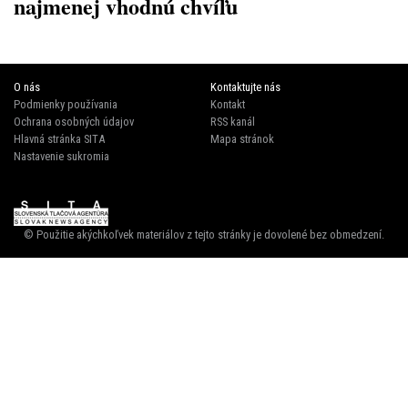
najmenej vhodnú chvíľu
O nás
Kontaktujte nás
Podmienky používania
Kontakt
Ochrana osobných údajov
RSS kanál
Hlavná stránka SITA
Mapa stránok
Nastavenie sukromia
© Použitie akýchkoľvek materiálov z tejto stránky je dovolené bez obmedzení.