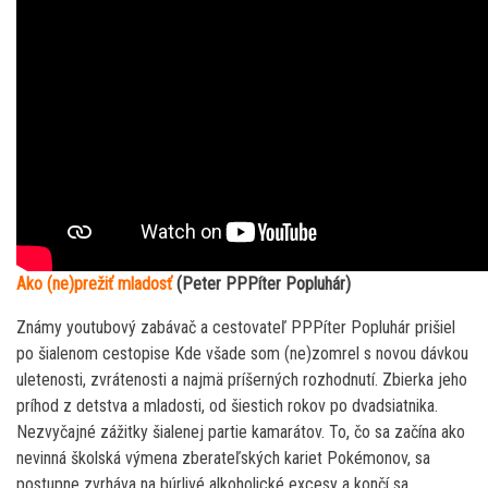
Ako (ne)prežiť mladosť
(Peter PPPíter Popluhár)
Známy youtubový zabávač a cestovateľ PPPíter Popluhár prišiel
po šialenom cestopise Kde všade som (ne)zomrel s novou dávkou
uletenosti, zvrátenosti a najmä príšerných rozhodnutí. Zbierka jeho
príhod z detstva a mladosti, od šiestich rokov po dvadsiatnika.
Nezvyčajné zážitky šialenej partie kamarátov. To, čo sa začína ako
nevinná školská výmena zberateľských kariet Pokémonov, sa
postupne zvrháva na búrlivé alkoholické excesy a končí sa