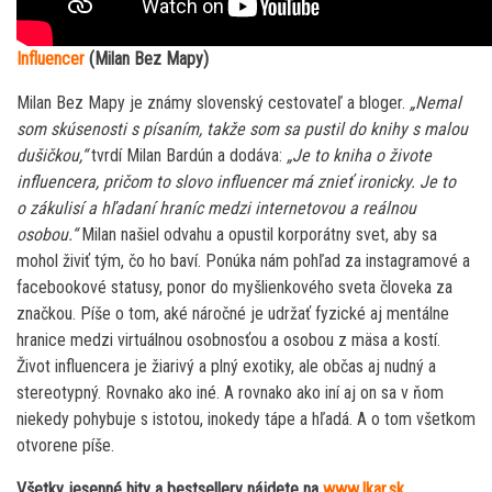
Influencer
(Milan Bez Mapy)
Milan Bez Mapy je známy slovenský cestovateľ a bloger.
„Nemal
som skúsenosti s písaním, takže som sa pustil do knihy s malou
dušičkou,“
tvrdí Milan Bardún a dodáva:
„Je to kniha o živote
influencera, pričom to slovo influencer má znieť ironicky. Je to
o zákulisí a hľadaní hraníc medzi internetovou a reálnou
osobou.“
Milan našiel odvahu a opustil korporátny svet, aby sa
mohol živiť tým, čo ho baví. Ponúka nám pohľad za instagramové a
facebookové statusy, ponor do myšlienkového sveta človeka za
značkou. Píše o tom, aké náročné je udržať fyzické aj mentálne
hranice medzi virtuálnou osobnosťou a osobou z mäsa a kostí.
Život influencera je žiarivý a plný exotiky, ale občas aj nudný a
stereotypný. Rovnako ako iné. A rovnako ako iní aj on sa v ňom
niekedy pohybuje s istotou, inokedy tápe a hľadá. A o tom všetkom
otvorene píše.
Všetky jesenné hity a bestsellery nájdete na
www.Ikar.sk
.