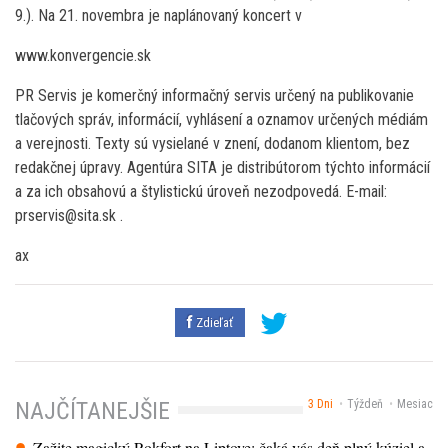
9.). Na 21. novembra je naplánovaný koncert v
www.konvergencie.sk
PR Servis je komerčný informačný servis určený na publikovanie
tlačových správ, informácií, vyhlásení a oznamov určených médiám
a verejnosti. Texty sú vysielané v znení, dodanom klientom, bez
redakčnej úpravy. Agentúra SITA je distribútorom týchto informácií
a za ich obsahovú a štylistickú úroveň nezodpovedá. E-mail:
prservis@sita.sk .
ax
Zdieľať
3 Dni
Týždeň
Mesiac
NAJČÍTANEJŠIE
Zažite magický Rokfort na Liptove: čaká vás deň plný kúziel a