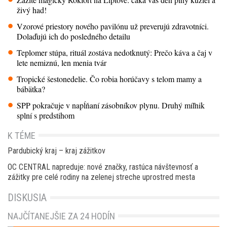
živý had!
Vzorové priestory nového pavilónu už preverujú zdravotníci.
Dolaďujú ich do posledného detailu
Teplomer stúpa, rituál zostáva nedotknutý: Prečo káva a čaj v
lete nemiznú, len menia tvár
Tropické šestonedelie. Čo robia horúčavy s telom mamy a
bábätka?
SPP pokračuje v napĺňaní zásobníkov plynu. Druhý míľnik
splní s predstihom
K TÉME
Pardubický kraj – kraj zážitkov
OC CENTRAL napreduje: nové značky, rastúca návštevnosť a
zážitky pre celé rodiny na zelenej streche uprostred mesta
DISKUSIA
NAJČÍTANEJŠIE ZA 24 HODÍN