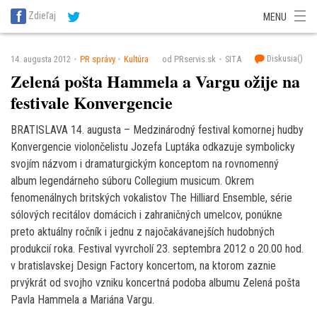
SITA Energetika
SITA Zdravotníctvo
SITA Financie
SITA Doprava
Zdieľaj
MENU
SITA Potravinárstvo
SITA Reality
SITA Školstvo
SITA Vidiek
Diskusia(
)
14. augusta 2012
PR správy
Kultúra
od PRservis.sk
SITA
Zelená pošta Hammela a Vargu ožije na
festivale Konvergencie
BRATISLAVA 14. augusta – Medzinárodný festival komornej hudby
Konvergencie violončelistu Jozefa Luptáka odkazuje symbolicky
svojím názvom i dramaturgickým konceptom na rovnomenný
album legendárneho súboru Collegium musicum. Okrem
fenomenálnych britských vokalistov The Hilliard Ensemble, série
sólových recitálov domácich i zahraničných umelcov, ponúkne
preto aktuálny ročník i jednu z najočakávanejších hudobných
produkcií roka. Festival vyvrcholí 23. septembra 2012 o 20.00 hod.
v bratislavskej Design Factory koncertom, na ktorom zaznie
prvýkrát od svojho vzniku koncertná podoba albumu Zelená pošta
Pavla Hammela a Mariána Vargu.