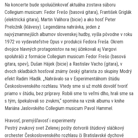
Na koncerte bude spoluúčinkovať aktuálna zostava súboru
Collegium musicum: Fedor Frešo (basová gitara), František Griglák
(elektrická gitara), Martin Valihora (bicie) a ako hosť Peter
Preložník (klávesy). Legendárna nahrávka, jeden z
najvýznamnejších albumov slovenskej hudby, vyšla pôvodne v roku
1972 vo vydavateľstve Opus v produkcii Fedora Freša. Okrem
dvojice hlavných protagonistov na nej účinkovali aj Vargovi
spoluhráči z formácie Collegium musicum Fedor Frešo (basová
gitara, spev), Dušan Hájek (bicie) a Rastislav Vacho (gitara), v
dvoch skladbách hosťoval známy český gitarista zo skupiny Modrý
efekt Radim Hladík. „Nahrávalo sa v Experimentálnom štúdiu
Československého rozhlasu. Vtedy sme si už mohli dovoliť tvoriť
priamo v štúdiu, bez prípravy. Robili sme to veľmi dlho, hrali sme sa
s tým, špekulovali so zvukmi,“ spomína na vznik albumu v knihe
Mariána Jaslovského Collegium musicum Pavol Hammel.
Hravosť, premýšľavosť i experimenty
Pestrý zvukový svet Zelenej pošty dotvorili štúdiový sláčikový
orchester Československého rozhlasu či Bratislavské dychové