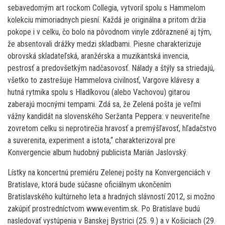
sebavedomým art rockom Collegia, vytvoril spolu s Hammelom
kolekciu mimoriadnych piesní. Každá je originálna a pritom držia
pokope i v celku, čo bolo na pôvodnom vinyle zdôraznené aj tým,
že absentovali drážky medzi skladbami. Piesne charakterizuje
obrovská skladateľská, aranžérska a muzikantská invencia,
pestrosť a predovšetkým nadčasovosť. Nálady a štýly sa striedajú,
všetko to zastrešuje Hammelova civilnosť, Vargove klávesy a
hutná rytmika spolu s Hladíkovou (alebo Vachovou) gitarou
zaberajú mocnými tempami. Zdá sa, že Zelená pošta je veľmi
vážny kandidát na slovenského Seržanta Peppera: v neuveriteľne
zovretom celku si neprotirečia hravosť a premýšľavosť, hľadačstvo
a suverenita, experiment a istota,“ charakterizoval pre
Konvergencie album hudobný publicista Marián Jaslovský.
Lístky na koncertnú premiéru Zelenej pošty na Konvergenciách v
Bratislave, ktorá bude súčasne oficiálnym ukončením
Bratislavského kultúrneho leta a hradných slávností 2012, si možno
zakúpiť prostredníctvom www.eventim.sk. Po Bratislave budú
nasledovať vystúpenia v Banskej Bystrici (25. 9.) a v Košiciach (29.