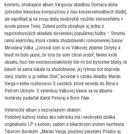
kvinteto, otvárajúce album Vargovou skladbou Domáca úloha
(pôvodne klasickou kompozíciou z čias konzervatoriálnych štúdií),
ale napríklad aj na svoju dobu neobvyklé využitie stereoefektu v
úvode piesne Tenis. Zelená pošta obsahuje aj jednu z
najpôsobivejších skladieb slovenskej populárnej hudby – Smutnú
rannú električku, ktorá vznikla zhudobnením rovnomennej básne
Miroslava Válka. „Listoval som si vo Válkovej zbierke Dotyky a
hneď mi bolo jasné, že toto by som chcel urobiť. Nielen kvôli
obsahu, hoci ten existencionalistický tón mi bol bytostne blízky, tá
báseň sa sama núkala na zhudobnenie, jej rytmus bol dopredu
daný, stačilo si ju nahlas čítať,“ povedal o vzniku skladby Marián
Varga v knihe rozhovorov O cestách, ktoré nevedú do Ríma s
Petrom Uličným. S výnimkou Válkovej básne sa na albume
textársky podieľali Kamil Peteraj a Boris Filan.
Výnimočný album s nezvyčajným obalom
Podobný kultový status ako nahrávka má i neobvyklá obálka
originálneho LP s koňom, sadom a biliardovým stolom navrhnutá
Tiborom Borským. „Marián Varga, poučený piesňami Prúdov aj