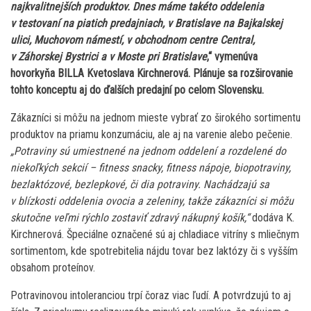
najkvalitnejších produktov. Dnes máme takéto oddelenia
v testovaní na piatich predajniach, v Bratislave na Bajkalskej
ulici, Muchovom námestí, v obchodnom centre Central,
v Záhorskej Bystrici a v Moste pri Bratislave
,“ vymenúva
hovorkyňa BILLA Kvetoslava Kirchnerová. Plánuje sa rozširovanie
tohto konceptu aj do ďalších predajní po celom Slovensku.
Zákazníci si môžu na jednom mieste vybrať zo širokého sortimentu
produktov na priamu konzumáciu, ale aj na varenie alebo pečenie.
„Potraviny sú umiestnené na jednom oddelení a rozdelené do
niekoľkých sekcií – fitness snacky, fitness nápoje, biopotraviny,
bezlaktózové, bezlepkové, či dia potraviny. Nachádzajú sa
v blízkosti oddelenia ovocia a zeleniny, takže zákazníci si môžu
skutočne veľmi rýchlo zostaviť zdravý nákupný košík,“
dodáva K.
Kirchnerová. Špeciálne označené sú aj chladiace vitríny s mliečnym
sortimentom, kde spotrebitelia nájdu tovar bez laktózy či s vyšším
obsahom proteínov.
Potravinovou intoleranciou trpí čoraz viac ľudí. A potvrdzujú to aj