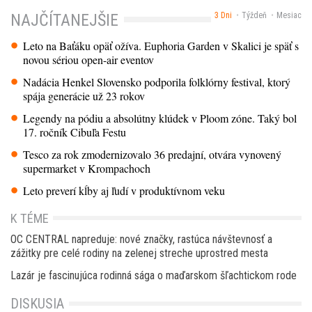
3 Dni
Týždeň
Mesiac
NAJČÍTANEJŠIE
Leto na Baťáku opäť ožíva. Euphoria Garden v Skalici je späť s
novou sériou open-air eventov
Nadácia Henkel Slovensko podporila folklórny festival, ktorý
spája generácie už 23 rokov
Legendy na pódiu a absolútny klúdek v Ploom zóne. Taký bol
17. ročník Cibuľa Festu
Tesco za rok zmodernizovalo 36 predajní, otvára vynovený
supermarket v Krompachoch
Leto preverí kĺby aj ľudí v produktívnom veku
K TÉME
OC CENTRAL napreduje: nové značky, rastúca návštevnosť a
zážitky pre celé rodiny na zelenej streche uprostred mesta
Lazár je fascinujúca rodinná sága o maďarskom šľachtickom rode
DISKUSIA