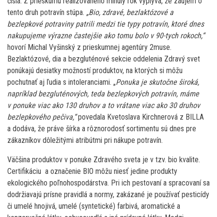
čísla. Z prieskumu realizovaného minulý rok vyplýva, že záujem o
tento druh potravín stúpa.
„Bio, zdravé, bezlaktózové a
bezlepkové potraviny patrili medzi tie typy potravín, ktoré dnes
nakupujeme výrazne častejšie ako tomu bolo v 90-tych rokoch,“
hovorí Michal Vyšinský z prieskumnej agentúry 2muse.
Bezlaktózové, dia a bezgluténové sekcie oddelenia Zdravý svet
ponúkajú desiatky možností produktov, na ktorých si môžu
pochutnať aj ľudia s intoleranciami. „
Ponuka je skutočne široká,
napríklad bezgluténových, teda bezlepkových potravín, máme
v ponuke viac ako 130 druhov a to vrátane viac ako 30 druhov
bezlepkového pečiva,“
povedala Kvetoslava Kirchnerová z BILLA
a dodáva, že práve šírka a rôznorodosť sortimentu sú dnes pre
zákazníkov dôležitými atribútmi pri nákupe potravín.
Väčšina produktov v ponuke Zdravého sveta je v tzv. bio kvalite.
Certifikáciu a označenie BIO môžu niesť jedine produkty
ekologického poľnohospodárstva. Pri ich pestovaní a spracovaní sa
dodržiavajú prísne pravidlá a normy, zakázané je používať pesticídy
či umelé hnojivá, umelé (syntetické) farbivá, aromatické a