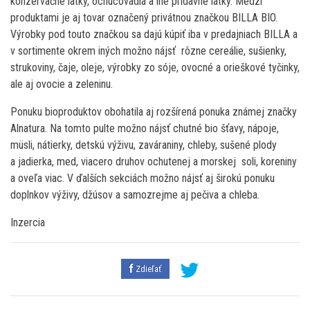
konzervačné látky, ochucovadlá a iné prídavné látky. Medzi
produktami je aj tovar označený privátnou značkou BILLA BIO.
Výrobky pod touto značkou sa dajú kúpiť iba v predajniach BILLA a
v sortimente okrem iných možno nájsť rôzne cereálie, sušienky,
strukoviny, čaje, oleje, výrobky zo sóje, ovocné a orieškové tyčinky,
ale aj ovocie a zeleninu.
Ponuku bioproduktov obohatila aj rozšírená ponuka známej značky
Alnatura. Na tomto pulte možno nájsť chutné bio šťavy, nápoje,
müsli, nátierky, detskú výživu, zaváraniny, chleby, sušené plody
a jadierka, med, viacero druhov ochutenej a morskej soli, koreniny
a oveľa viac. V ďalších sekciách možno nájsť aj širokú ponuku
doplnkov výživy, džúsov a samozrejme aj pečiva a chleba.
Inzercia
Zdieľať