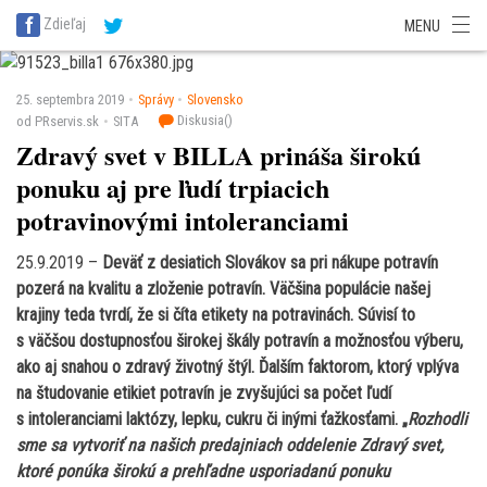
SITA Energetika
SITA Zdravotníctvo
SITA Financie
SITA Doprava
Zdieľaj
MENU
SITA Potravinárstvo
SITA Reality
SITA Školstvo
SITA Vidiek
25. septembra 2019
Správy
Slovensko
Diskusia(
)
od PRservis.sk
SITA
Zdravý svet v BILLA prináša širokú
ponuku aj pre ľudí trpiacich
potravinovými intoleranciami
25.9.2019 –
Deväť z desiatich Slovákov sa pri nákupe potravín
pozerá na kvalitu a zloženie potravín. Väčšina populácie našej
krajiny teda tvrdí, že si číta etikety na potravinách. Súvisí to
s väčšou dostupnosťou širokej škály potravín a možnosťou výberu,
ako aj snahou o zdravý životný štýl. Ďalším faktorom, ktorý vplýva
na študovanie etikiet potravín je zvyšujúci sa počet ľudí
s intoleranciami laktózy, lepku, cukru či inými ťažkosťami. „
Rozhodli
sme sa vytvoriť na našich predajniach oddelenie Zdravý svet,
ktoré ponúka širokú a prehľadne usporiadanú ponuku