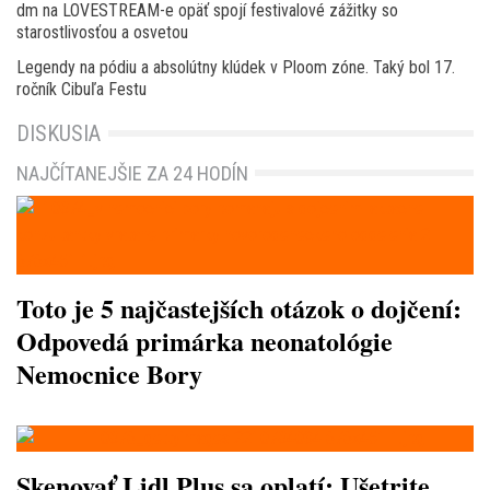
dm na LOVESTREAM-e opäť spojí festivalové zážitky so
starostlivosťou a osvetou
Legendy na pódiu a absolútny klúdek v Ploom zóne. Taký bol 17.
ročník Cibuľa Festu
DISKUSIA
NAJČÍTANEJŠIE ZA 24 HODÍN
Toto je 5 najčastejších otázok o dojčení:
Odpovedá primárka neonatológie
Nemocnice Bory
Skenovať Lidl Plus sa oplatí: Ušetrite