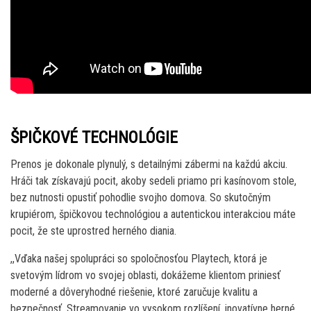
ŠPIČKOVÉ TECHNOLÓGIE
Prenos je dokonale plynulý, s detailnými zábermi na každú akciu.
Hráči tak získavajú pocit, akoby sedeli priamo pri kasínovom stole,
bez nutnosti opustiť pohodlie svojho domova. So skutočným
krupiérom, špičkovou technológiou a autentickou interakciou máte
pocit, že ste uprostred herného diania.
,,Vďaka našej spolupráci so spoločnosťou Playtech, ktorá je
svetovým lídrom vo svojej oblasti, dokážeme klientom priniesť
moderné a dôveryhodné riešenie, ktoré zaručuje kvalitu a
bezpečnosť. Streamovanie vo vysokom rozlíšení, inovatívne herné