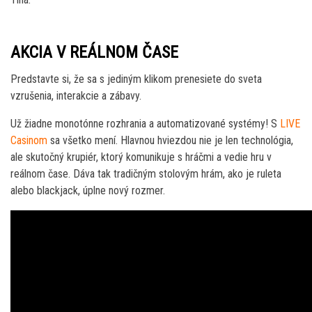
AKCIA V REÁLNOM ČASE
Predstavte si, že sa s jediným klikom prenesiete do sveta
vzrušenia, interakcie a zábavy.
Už žiadne monotónne rozhrania a automatizované systémy! S
LIVE
Casinom
sa všetko mení. Hlavnou hviezdou nie je len technológia,
ale skutočný krupiér, ktorý komunikuje s hráčmi a vedie hru v
reálnom čase. Dáva tak tradičným stolovým hrám, ako je ruleta
alebo blackjack, úplne nový rozmer.