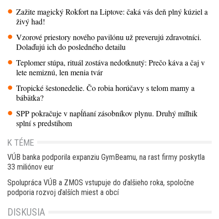
Zažite magický Rokfort na Liptove: čaká vás deň plný kúziel a
živý had!
Vzorové priestory nového pavilónu už preverujú zdravotníci.
Dolaďujú ich do posledného detailu
Teplomer stúpa, rituál zostáva nedotknutý: Prečo káva a čaj v
lete nemiznú, len menia tvár
Tropické šestonedelie. Čo robia horúčavy s telom mamy a
bábätka?
SPP pokračuje v napĺňaní zásobníkov plynu. Druhý míľnik
splní s predstihom
K TÉME
VÚB banka podporila expanziu GymBeamu, na rast firmy poskytla
33 miliónov eur
Spolupráca VÚB a ZMOS vstupuje do ďalšieho roka, spoločne
podporia rozvoj ďalších miest a obcí
DISKUSIA