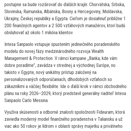
postupne sa bude rozširovať do ďalších krajín: Chorvátska, Srbska,
Slovinska, Rumunska, Albánska, Bosny a Hercegoviny, Moldavska,
Ukrajiny, Českej republiky a Egypta. Cieľom je dosiahnuť približne 1
200 finančných agentov a 2 500 vzťahových manažérov, ktorí budú
obsluhovať až okolo 1 milióna klientov.
Intesa Sanpaolo vstupuje spustením jedinečného poradenského
modelu do novej fázy medzinárodného rozvoja Wealth
Management & Protection. V rámci kampane „Banka, kde vám
dobre poradíme”, zavádza v strednej a východnej Európe, no
takisto v Egypte, nový unikátny prístup založený na
personalizovaných odporúčaniach, dlhodobých vzťahoch so
zákazníkmi a väčšej flexibilite. Ide o ďalší krok v rámci obchodného
plánu na roky 2026–2029, ktorý predstavil generálny riaditeľ Intesa
Sanpaolo Carlo Messina.
Využíva skúsenosti a odborné znalosti spoločnosti Fideuram, ktorá
zaviedla moderný model finančného poradenstva v Taliansku a už
viac ako 50 rokov je lídrom v oblasti správy majetku a privátneho