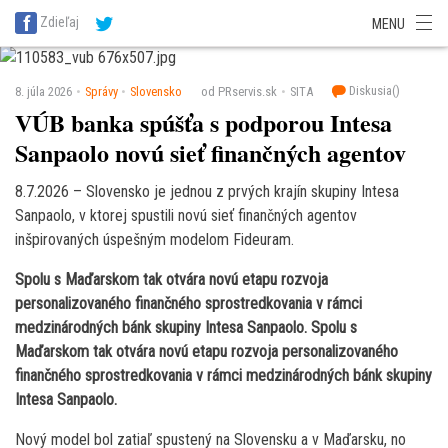
SITA Energetika
SITA Zdravotníctvo
SITA Financie
SITA Doprava
Zdieľaj
MENU
SITA Potravinárstvo
SITA Reality
SITA Školstvo
SITA Vidiek
Diskusia(
)
8. júla 2026
Správy
Slovensko
od PRservis.sk
SITA
VÚB banka spúšťa s podporou Intesa
Sanpaolo novú sieť finančných agentov
8.7.2026 – Slovensko je jednou z prvých krajín skupiny Intesa
Sanpaolo, v ktorej spustili novú sieť finančných agentov
inšpirovaných úspešným modelom Fideuram.
Spolu s Maďarskom tak otvára novú etapu rozvoja
personalizovaného finančného sprostredkovania v rámci
medzinárodných bánk skupiny Intesa Sanpaolo.
Spolu s
Maďarskom tak otvára novú etapu rozvoja personalizovaného
finančného sprostredkovania v rámci medzinárodných bánk skupiny
Intesa Sanpaolo.
Nový model bol zatiaľ spustený na Slovensku a v Maďarsku, no