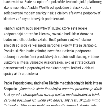
bankovníctva. Bude sa opierať o pokročilé technologické platformy,
ako je napríklad Aladdin Wealth od spoločnosti BlackRock, a
sofistikované modely analýzy rizík s cieľom efektívne podporovať
klientov v rôznych trhových podmienkach.
Finanční agenti budú poskytovať služby, ktoré ešte lepšie
zodpovedajú potrebám klientov, rovnako budú klásť dôraz na
budovanie dlhodobého vzťahu. Budú pritom využívať lokálne
znalosti so silou veľkej medzinárodnej skupiny Intesa Sanpaolo.
Ponuka služieb bude zahŕňať inovatívne riešenia, podporené
odbornými znalosťami produktových spoločností skupiny, vrátane
Eurizonu a Intesa Sanpaolo Assicurazioni, ako aj strategickými
partnerstvami s poprednými medzinárodnými hráčmi v oblasti
správy aktív a poistenia.
Paola Papanicolaou, riaditeľka Divízie medzinárodných bánk Intesa
Sanpaolo:
„
Spustenie siete finančných agentov predstavuje ďalší
krok vpred v strategickom rozvoji našich medzinárodných bánk.
Zároveň posilňuje ich úlohu ako hnacej sily rastu skupiny mimo
Talianska. Túto cestu nedávno podporila kampaň ‚Banka, kde